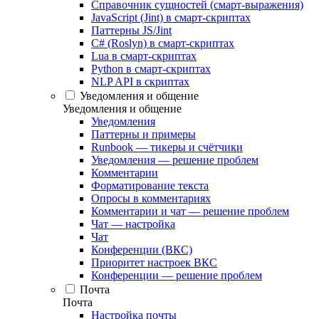
Справочник сущностей (смарт-выражения)
JavaScript (Jint) в смарт-скриптах
Паттерны JS/Jint
C# (Roslyn) в смарт-скриптах
Lua в смарт-скриптах
Python в смарт-скриптах
NLP API в скриптах
Уведомления и общение
Уведомления и общение
Уведомления
Паттерны и примеры
Runbook — тикеры и счётчики
Уведомления — решение проблем
Комментарии
Форматирование текста
Опросы в комментариях
Комментарии и чат — решение проблем
Чат — настройка
Чат
Конференции (ВКС)
Приоритет настроек ВКС
Конференции — решение проблем
Почта
Почта
Настройка почты