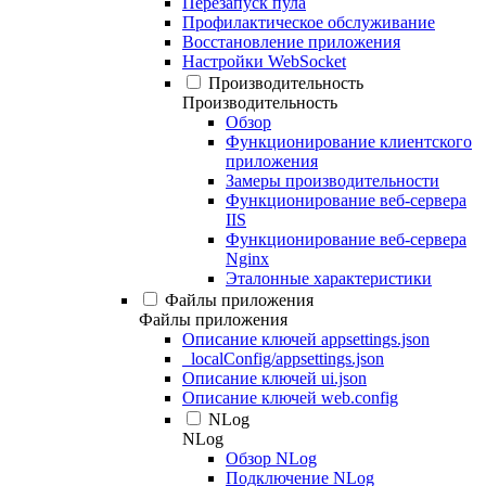
Перезапуск пула
Профилактическое обслуживание
Восстановление приложения
Настройки WebSocket
Производительность
Производительность
Обзор
Функционирование клиентского
приложения
Замеры производительности
Функционирование веб-сервера
IIS
Функционирование веб-сервера
Nginx
Эталонные характеристики
Файлы приложения
Файлы приложения
Описание ключей appsettings.json
_localConfig/appsettings.json
Описание ключей ui.json
Описание ключей web.config
NLog
NLog
Обзор NLog
Подключение NLog