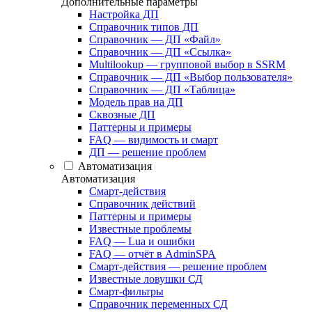
Дополнительные параметры
Настройка ДП
Справочник типов ДП
Справочник — ДП «Файл»
Справочник — ДП «Ссылка»
Multilookup — групповой выбор в SSRM
Справочник — ДП «Выбор пользователя»
Справочник — ДП «Таблица»
Модель прав на ДП
Сквозные ДП
Паттерны и примеры
FAQ — видимость и смарт
ДП — решение проблем
Автоматизация
Автоматизация
Смарт-действия
Справочник действий
Паттерны и примеры
Известные проблемы
FAQ — Lua и ошибки
FAQ — отчёт в AdminSPA
Смарт-действия — решение проблем
Известные ловушки СД
Смарт-фильтры
Справочник переменных СД