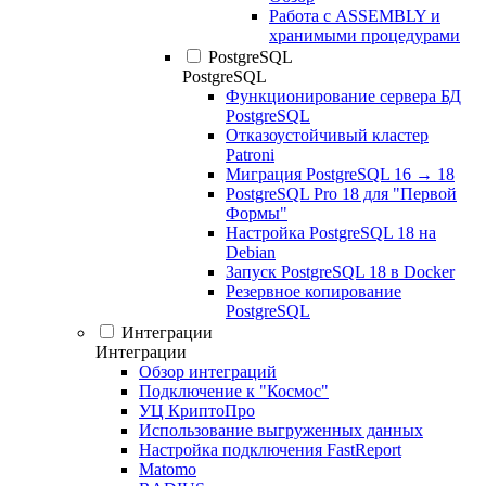
Работа с ASSEMBLY и
хранимыми процедурами
PostgreSQL
PostgreSQL
Функционирование сервера БД
PostgreSQL
Отказоустойчивый кластер
Patroni
Миграция PostgreSQL 16 → 18
PostgreSQL Pro 18 для "Первой
Формы"
Настройка PostgreSQL 18 на
Debian
Запуск PostgreSQL 18 в Docker
Резервное копирование
PostgreSQL
Интеграции
Интеграции
Обзор интеграций
Подключение к "Космос"
УЦ КриптоПро
Использование выгруженных данных
Настройка подключения FastReport
Matomo