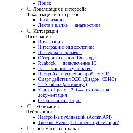
Поиск
Локализация и интерфейс
Локализация и интерфейс
Локализация
Лента в шапке — диагностика
Интеграции
Интеграции
Интеграции
Интеграции: бизнес-логика
Паттерны и примеры
Обзор интеграции Exchange
Runbook — подключение 1С
1С — маппинг сущностей
Настройка и решение проблем с 1С
Смарт-действия ЭДО (Диадок, СБИС)
PT Sandbox (антивирус)
КриптоПро УЦ 2.0 — техническая
документация
Секреты интеграций
Публикации
Публикации
Настройка публикаций (Admin API)
Timeline Events (UI-клиент публикаций)
Системные настройки