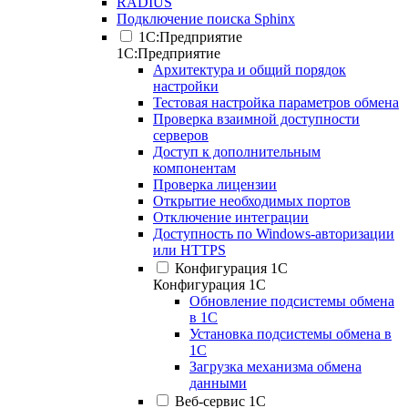
RADIUS
Подключение поиска Sphinx
1С:Предприятие
1С:Предприятие
Архитектура и общий порядок
настройки
Тестовая настройка параметров обмена
Проверка взаимной доступности
серверов
Доступ к дополнительным
компонентам
Проверка лицензии
Открытие необходимых портов
Отключение интеграции
Доступность по Windows-авторизации
или HTTPS
Конфигурация 1С
Конфигурация 1С
Обновление подсистемы обмена
в 1С
Установка подсистемы обмена в
1С
Загрузка механизма обмена
данными
Веб-сервис 1С