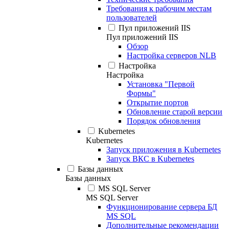
Требования к рабочим местам
пользователей
Пул приложений IIS
Пул приложений IIS
Обзор
Настройка серверов NLB
Настройка
Настройка
Установка "Первой
Формы"
Открытие портов
Обновление старой версии
Порядок обновления
Kubernetes
Kubernetes
Запуск приложения в Kubernetes
Запуск ВКС в Kubernetes
Базы данных
Базы данных
MS SQL Server
MS SQL Server
Функционирование сервера БД
MS SQL
Дополнительные рекомендации