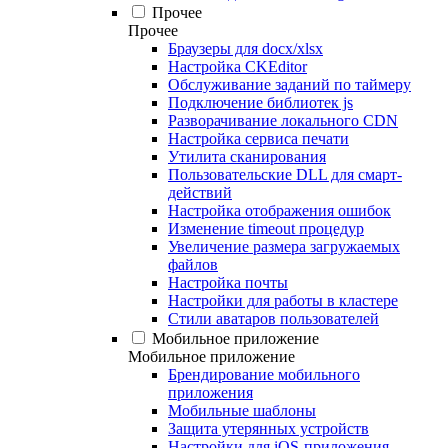
Прочее
Прочее
Браузеры для docx/xlsx
Настройка CKEditor
Обслуживание заданий по таймеру
Подключение библиотек js
Разворачивание локального CDN
Настройка сервиса печати
Утилита сканирования
Пользовательские DLL для смарт-
действий
Настройка отображения ошибок
Изменение timeout процедур
Увеличение размера загружаемых
файлов
Настройка почты
Настройки для работы в кластере
Стили аватаров пользователей
Мобильное приложение
Мобильное приложение
Брендирование мобильного
приложения
Мобильные шаблоны
Защита утерянных устройств
Настройки для iOS-приложения