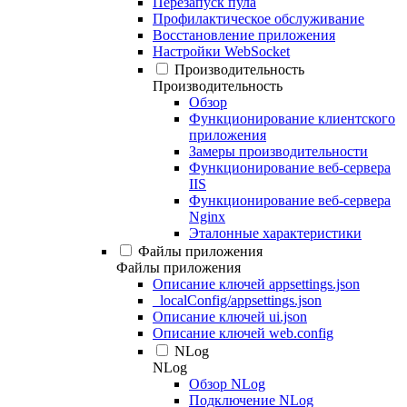
Перезапуск пула
Профилактическое обслуживание
Восстановление приложения
Настройки WebSocket
Производительность
Производительность
Обзор
Функционирование клиентского
приложения
Замеры производительности
Функционирование веб-сервера
IIS
Функционирование веб-сервера
Nginx
Эталонные характеристики
Файлы приложения
Файлы приложения
Описание ключей appsettings.json
_localConfig/appsettings.json
Описание ключей ui.json
Описание ключей web.config
NLog
NLog
Обзор NLog
Подключение NLog