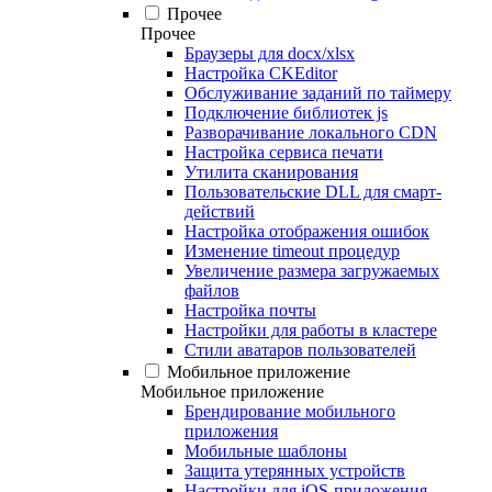
Прочее
Прочее
Браузеры для docx/xlsx
Настройка CKEditor
Обслуживание заданий по таймеру
Подключение библиотек js
Разворачивание локального CDN
Настройка сервиса печати
Утилита сканирования
Пользовательские DLL для смарт-
действий
Настройка отображения ошибок
Изменение timeout процедур
Увеличение размера загружаемых
файлов
Настройка почты
Настройки для работы в кластере
Стили аватаров пользователей
Мобильное приложение
Мобильное приложение
Брендирование мобильного
приложения
Мобильные шаблоны
Защита утерянных устройств
Настройки для iOS-приложения