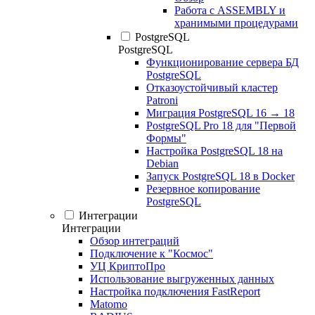
Работа с ASSEMBLY и
хранимыми процедурами
PostgreSQL
PostgreSQL
Функционирование сервера БД
PostgreSQL
Отказоустойчивый кластер
Patroni
Миграция PostgreSQL 16 → 18
PostgreSQL Pro 18 для "Первой
Формы"
Настройка PostgreSQL 18 на
Debian
Запуск PostgreSQL 18 в Docker
Резервное копирование
PostgreSQL
Интеграции
Интеграции
Обзор интеграций
Подключение к "Космос"
УЦ КриптоПро
Использование выгруженных данных
Настройка подключения FastReport
Matomo