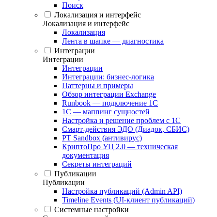
Поиск
Локализация и интерфейс
Локализация и интерфейс
Локализация
Лента в шапке — диагностика
Интеграции
Интеграции
Интеграции
Интеграции: бизнес-логика
Паттерны и примеры
Обзор интеграции Exchange
Runbook — подключение 1С
1С — маппинг сущностей
Настройка и решение проблем с 1С
Смарт-действия ЭДО (Диадок, СБИС)
PT Sandbox (антивирус)
КриптоПро УЦ 2.0 — техническая
документация
Секреты интеграций
Публикации
Публикации
Настройка публикаций (Admin API)
Timeline Events (UI-клиент публикаций)
Системные настройки