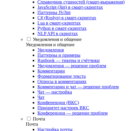
Справочник сущностей (смарт-выражения)
JavaScript (Jint) в смарт-скриптах
Паттерны JS/Jint
C# (Roslyn) в смарт-скриптах
Lua в смарт-скриптах
Python в смарт-скриптах
NLP API в скриптах
Уведомления и общение
Уведомления и общение
Уведомления
Паттерны и примеры
Runbook — тикеры и счётчики
Уведомления — решение проблем
Комментарии
Форматирование текста
Опросы в комментариях
Комментарии и чат — решение проблем
Чат — настройка
Чат
Конференции (ВКС)
Приоритет настроек ВКС
Конференции — решение проблем
Почта
Почта
Настройка почты