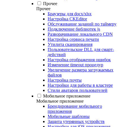
Прочее
Прочее
Браузеры для docx/xlsx
Настройка CKEditor
Обслуживание заданий по таймеру
Подключение библиотек js
Разворачивание локального CDN
Настройка сервиса печати
Утилита сканирования
Пользовательские DLL для смарт-
действий
Настройка отображения ошибок
Изменение timeout процедур
Увеличение размера загружаемых
файлов
Настройка почты
Настройки для работы в кластере
Стили аватаров пользователей
Мобильное приложение
Мобильное приложение
Брендирование мобильного
приложения
Мобильные шаблоны
Защита утерянных устройств
Настройки для iOS-приложения