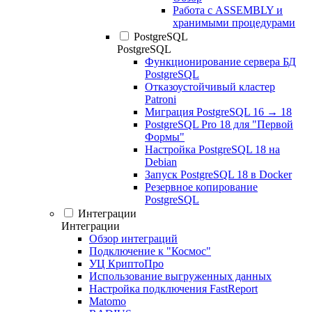
Работа с ASSEMBLY и
хранимыми процедурами
PostgreSQL
PostgreSQL
Функционирование сервера БД
PostgreSQL
Отказоустойчивый кластер
Patroni
Миграция PostgreSQL 16 → 18
PostgreSQL Pro 18 для "Первой
Формы"
Настройка PostgreSQL 18 на
Debian
Запуск PostgreSQL 18 в Docker
Резервное копирование
PostgreSQL
Интеграции
Интеграции
Обзор интеграций
Подключение к "Космос"
УЦ КриптоПро
Использование выгруженных данных
Настройка подключения FastReport
Matomo