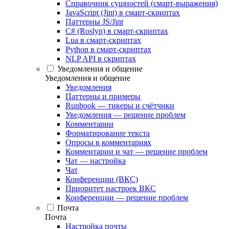
Справочник сущностей (смарт-выражения)
JavaScript (Jint) в смарт-скриптах
Паттерны JS/Jint
C# (Roslyn) в смарт-скриптах
Lua в смарт-скриптах
Python в смарт-скриптах
NLP API в скриптах
Уведомления и общение
Уведомления и общение
Уведомления
Паттерны и примеры
Runbook — тикеры и счётчики
Уведомления — решение проблем
Комментарии
Форматирование текста
Опросы в комментариях
Комментарии и чат — решение проблем
Чат — настройка
Чат
Конференции (ВКС)
Приоритет настроек ВКС
Конференции — решение проблем
Почта
Почта
Настройка почты