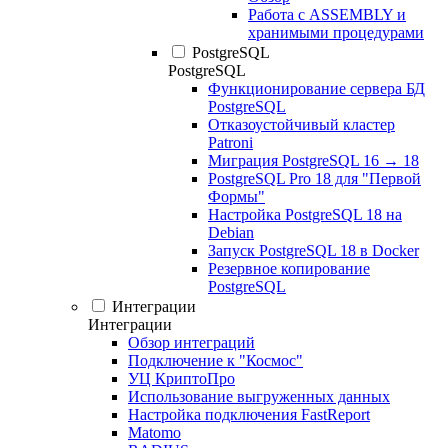
Работа с ASSEMBLY и
хранимыми процедурами
PostgreSQL
PostgreSQL
Функционирование сервера БД
PostgreSQL
Отказоустойчивый кластер
Patroni
Миграция PostgreSQL 16 → 18
PostgreSQL Pro 18 для "Первой
Формы"
Настройка PostgreSQL 18 на
Debian
Запуск PostgreSQL 18 в Docker
Резервное копирование
PostgreSQL
Интеграции
Интеграции
Обзор интеграций
Подключение к "Космос"
УЦ КриптоПро
Использование выгруженных данных
Настройка подключения FastReport
Matomo