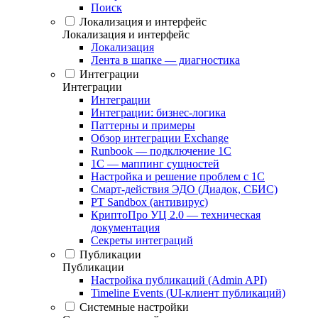
Поиск
Локализация и интерфейс
Локализация и интерфейс
Локализация
Лента в шапке — диагностика
Интеграции
Интеграции
Интеграции
Интеграции: бизнес-логика
Паттерны и примеры
Обзор интеграции Exchange
Runbook — подключение 1С
1С — маппинг сущностей
Настройка и решение проблем с 1С
Смарт-действия ЭДО (Диадок, СБИС)
PT Sandbox (антивирус)
КриптоПро УЦ 2.0 — техническая
документация
Секреты интеграций
Публикации
Публикации
Настройка публикаций (Admin API)
Timeline Events (UI-клиент публикаций)
Системные настройки