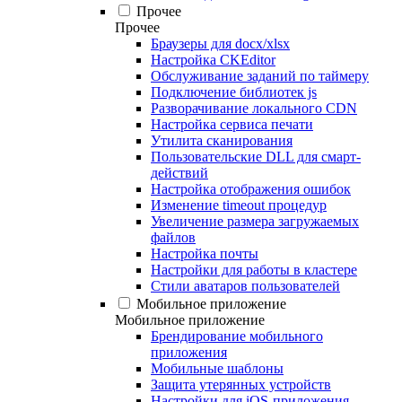
Прочее
Прочее
Браузеры для docx/xlsx
Настройка CKEditor
Обслуживание заданий по таймеру
Подключение библиотек js
Разворачивание локального CDN
Настройка сервиса печати
Утилита сканирования
Пользовательские DLL для смарт-
действий
Настройка отображения ошибок
Изменение timeout процедур
Увеличение размера загружаемых
файлов
Настройка почты
Настройки для работы в кластере
Стили аватаров пользователей
Мобильное приложение
Мобильное приложение
Брендирование мобильного
приложения
Мобильные шаблоны
Защита утерянных устройств
Настройки для iOS-приложения