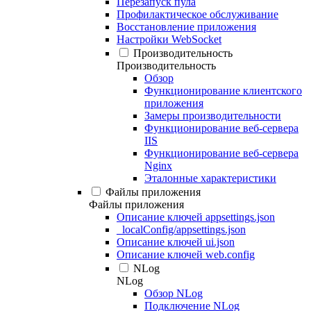
Перезапуск пула
Профилактическое обслуживание
Восстановление приложения
Настройки WebSocket
Производительность
Производительность
Обзор
Функционирование клиентского
приложения
Замеры производительности
Функционирование веб-сервера
IIS
Функционирование веб-сервера
Nginx
Эталонные характеристики
Файлы приложения
Файлы приложения
Описание ключей appsettings.json
_localConfig/appsettings.json
Описание ключей ui.json
Описание ключей web.config
NLog
NLog
Обзор NLog
Подключение NLog