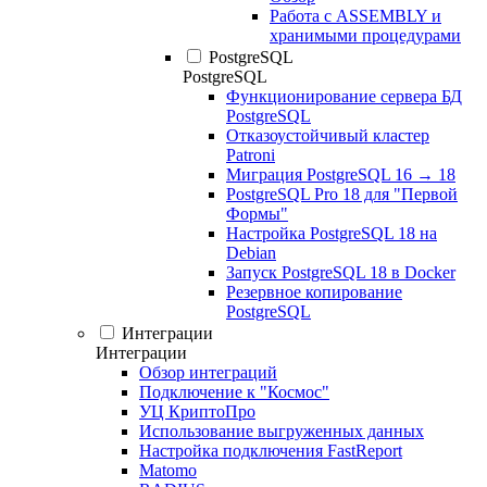
Работа с ASSEMBLY и
хранимыми процедурами
PostgreSQL
PostgreSQL
Функционирование сервера БД
PostgreSQL
Отказоустойчивый кластер
Patroni
Миграция PostgreSQL 16 → 18
PostgreSQL Pro 18 для "Первой
Формы"
Настройка PostgreSQL 18 на
Debian
Запуск PostgreSQL 18 в Docker
Резервное копирование
PostgreSQL
Интеграции
Интеграции
Обзор интеграций
Подключение к "Космос"
УЦ КриптоПро
Использование выгруженных данных
Настройка подключения FastReport
Matomo