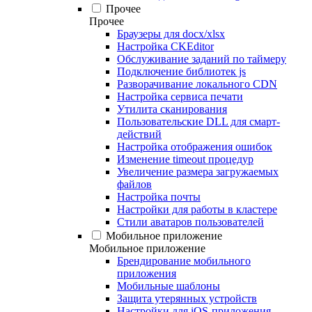
Прочее
Прочее
Браузеры для docx/xlsx
Настройка CKEditor
Обслуживание заданий по таймеру
Подключение библиотек js
Разворачивание локального CDN
Настройка сервиса печати
Утилита сканирования
Пользовательские DLL для смарт-
действий
Настройка отображения ошибок
Изменение timeout процедур
Увеличение размера загружаемых
файлов
Настройка почты
Настройки для работы в кластере
Стили аватаров пользователей
Мобильное приложение
Мобильное приложение
Брендирование мобильного
приложения
Мобильные шаблоны
Защита утерянных устройств
Настройки для iOS-приложения