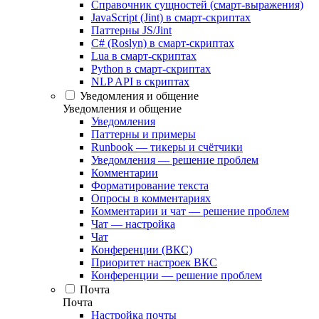
Справочник сущностей (смарт-выражения)
JavaScript (Jint) в смарт-скриптах
Паттерны JS/Jint
C# (Roslyn) в смарт-скриптах
Lua в смарт-скриптах
Python в смарт-скриптах
NLP API в скриптах
Уведомления и общение
Уведомления и общение
Уведомления
Паттерны и примеры
Runbook — тикеры и счётчики
Уведомления — решение проблем
Комментарии
Форматирование текста
Опросы в комментариях
Комментарии и чат — решение проблем
Чат — настройка
Чат
Конференции (ВКС)
Приоритет настроек ВКС
Конференции — решение проблем
Почта
Почта
Настройка почты