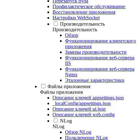
Перезапуск пула
Профилактическое обслуживание
Восстановление приложения
Настройки WebSocket
Производительность
Производительность
Обзор
Функционирование клиентского
приложения
Замеры производительности
Функционирование веб-сервера
IIS
Функционирование веб-сервера
Nginx
Эталонные характеристики
Файлы приложения
Файлы приложения
Описание ключей appsettings.json
_localConfig/appsettings.json
Описание ключей ui.json
Описание ключей web.config
NLog
NLog
Обзор NLog
Подключение NLog