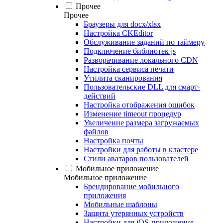
Прочее
Прочее
Браузеры для docx/xlsx
Настройка CKEditor
Обслуживание заданий по таймеру
Подключение библиотек js
Разворачивание локального CDN
Настройка сервиса печати
Утилита сканирования
Пользовательские DLL для смарт-
действий
Настройка отображения ошибок
Изменение timeout процедур
Увеличение размера загружаемых
файлов
Настройка почты
Настройки для работы в кластере
Стили аватаров пользователей
Мобильное приложение
Мобильное приложение
Брендирование мобильного
приложения
Мобильные шаблоны
Защита утерянных устройств
Настройки для iOS-приложения