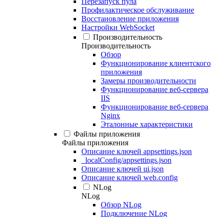
Перезапуск пула
Профилактическое обслуживание
Восстановление приложения
Настройки WebSocket
Производительность
Производительность
Обзор
Функционирование клиентского
приложения
Замеры производительности
Функционирование веб-сервера
IIS
Функционирование веб-сервера
Nginx
Эталонные характеристики
Файлы приложения
Файлы приложения
Описание ключей appsettings.json
_localConfig/appsettings.json
Описание ключей ui.json
Описание ключей web.config
NLog
NLog
Обзор NLog
Подключение NLog