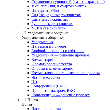
Справочник сущностей (смарт-выражения)
JavaScript (Jint) в смарт-скриптах
Паттерны JS/Jint
C# (Roslyn) в смарт-скриптах
Lua в смарт-скриптах
Python в смарт-скриптах
NLP API в скриптах
Уведомления и общение
Уведомления и общение
Уведомления
Паттерны и примеры
Runbook — тикеры и счётчики
Уведомления — решение проблем
Комментарии
Форматирование текста
Опросы в комментариях
Комментарии и чат — решение проблем
Чат — настройка
Чат
Конференции (ВКС)
Приоритет настроек ВКС
Конференции — решение проблем
Почта
Почта
Настройка почты