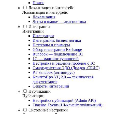
Поиск
Локализация и интерфейс
Локализация и интерфейс
Локализация
Лента в шапке — диагностика
Интеграции
Интеграции
Интеграции
Интеграции: бизнес-логика
Паттерны и примеры
Обзор интеграции Exchange
Runbook — подключение 1С
1С — маппинг сущностей
Настройка и решение проблем с 1С
Смарт-действия ЭДО (Диадок, СБИС)
PT Sandbox (антивирус)
КриптоПро УЦ 2.0 — техническая
документация
Секреты интеграций
Публикации
Публикации
Настройка публикаций (Admin API)
Timeline Events (UI-клиент публикаций)
Системные настройки