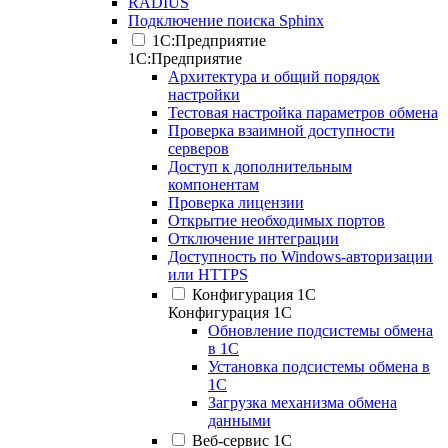
RADIUS
Подключение поиска Sphinx
1С:Предприятие
1С:Предприятие
Архитектура и общий порядок
настройки
Тестовая настройка параметров обмена
Проверка взаимной доступности
серверов
Доступ к дополнительным
компонентам
Проверка лицензии
Открытие необходимых портов
Отключение интеграции
Доступность по Windows-авторизации
или HTTPS
Конфигурация 1С
Конфигурация 1С
Обновление подсистемы обмена
в 1С
Установка подсистемы обмена в
1С
Загрузка механизма обмена
данными
Веб-сервис 1С