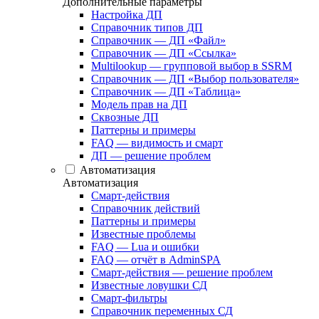
Дополнительные параметры
Настройка ДП
Справочник типов ДП
Справочник — ДП «Файл»
Справочник — ДП «Ссылка»
Multilookup — групповой выбор в SSRM
Справочник — ДП «Выбор пользователя»
Справочник — ДП «Таблица»
Модель прав на ДП
Сквозные ДП
Паттерны и примеры
FAQ — видимость и смарт
ДП — решение проблем
Автоматизация
Автоматизация
Смарт-действия
Справочник действий
Паттерны и примеры
Известные проблемы
FAQ — Lua и ошибки
FAQ — отчёт в AdminSPA
Смарт-действия — решение проблем
Известные ловушки СД
Смарт-фильтры
Справочник переменных СД