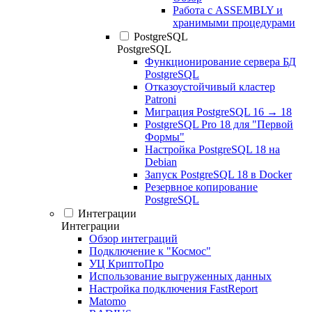
Работа с ASSEMBLY и
хранимыми процедурами
PostgreSQL
PostgreSQL
Функционирование сервера БД
PostgreSQL
Отказоустойчивый кластер
Patroni
Миграция PostgreSQL 16 → 18
PostgreSQL Pro 18 для "Первой
Формы"
Настройка PostgreSQL 18 на
Debian
Запуск PostgreSQL 18 в Docker
Резервное копирование
PostgreSQL
Интеграции
Интеграции
Обзор интеграций
Подключение к "Космос"
УЦ КриптоПро
Использование выгруженных данных
Настройка подключения FastReport
Matomo