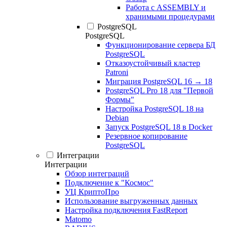
Работа с ASSEMBLY и
хранимыми процедурами
PostgreSQL
PostgreSQL
Функционирование сервера БД
PostgreSQL
Отказоустойчивый кластер
Patroni
Миграция PostgreSQL 16 → 18
PostgreSQL Pro 18 для "Первой
Формы"
Настройка PostgreSQL 18 на
Debian
Запуск PostgreSQL 18 в Docker
Резервное копирование
PostgreSQL
Интеграции
Интеграции
Обзор интеграций
Подключение к "Космос"
УЦ КриптоПро
Использование выгруженных данных
Настройка подключения FastReport
Matomo