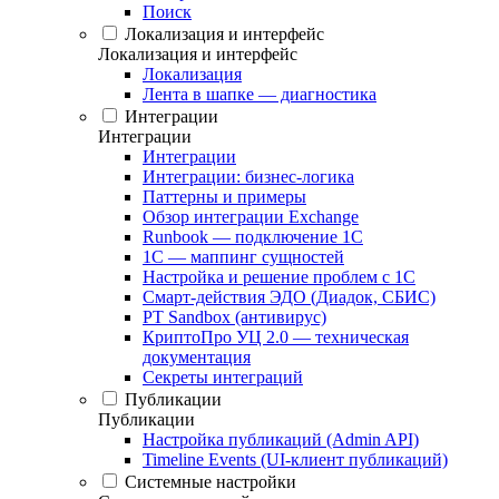
Поиск
Локализация и интерфейс
Локализация и интерфейс
Локализация
Лента в шапке — диагностика
Интеграции
Интеграции
Интеграции
Интеграции: бизнес-логика
Паттерны и примеры
Обзор интеграции Exchange
Runbook — подключение 1С
1С — маппинг сущностей
Настройка и решение проблем с 1С
Смарт-действия ЭДО (Диадок, СБИС)
PT Sandbox (антивирус)
КриптоПро УЦ 2.0 — техническая
документация
Секреты интеграций
Публикации
Публикации
Настройка публикаций (Admin API)
Timeline Events (UI-клиент публикаций)
Системные настройки