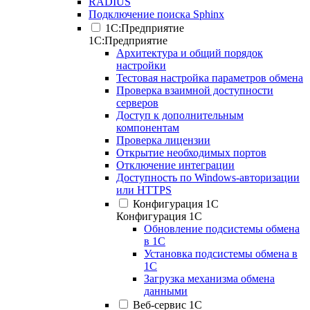
RADIUS
Подключение поиска Sphinx
1С:Предприятие
1С:Предприятие
Архитектура и общий порядок
настройки
Тестовая настройка параметров обмена
Проверка взаимной доступности
серверов
Доступ к дополнительным
компонентам
Проверка лицензии
Открытие необходимых портов
Отключение интеграции
Доступность по Windows-авторизации
или HTTPS
Конфигурация 1С
Конфигурация 1С
Обновление подсистемы обмена
в 1С
Установка подсистемы обмена в
1С
Загрузка механизма обмена
данными
Веб-сервис 1С