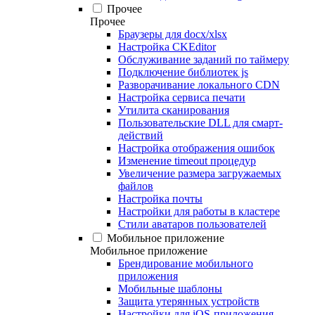
Прочее
Прочее
Браузеры для docx/xlsx
Настройка CKEditor
Обслуживание заданий по таймеру
Подключение библиотек js
Разворачивание локального CDN
Настройка сервиса печати
Утилита сканирования
Пользовательские DLL для смарт-
действий
Настройка отображения ошибок
Изменение timeout процедур
Увеличение размера загружаемых
файлов
Настройка почты
Настройки для работы в кластере
Стили аватаров пользователей
Мобильное приложение
Мобильное приложение
Брендирование мобильного
приложения
Мобильные шаблоны
Защита утерянных устройств
Настройки для iOS-приложения