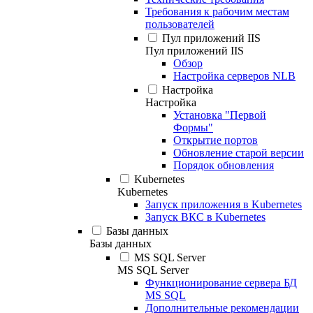
Требования к рабочим местам
пользователей
Пул приложений IIS
Пул приложений IIS
Обзор
Настройка серверов NLB
Настройка
Настройка
Установка "Первой
Формы"
Открытие портов
Обновление старой версии
Порядок обновления
Kubernetes
Kubernetes
Запуск приложения в Kubernetes
Запуск ВКС в Kubernetes
Базы данных
Базы данных
MS SQL Server
MS SQL Server
Функционирование сервера БД
MS SQL
Дополнительные рекомендации