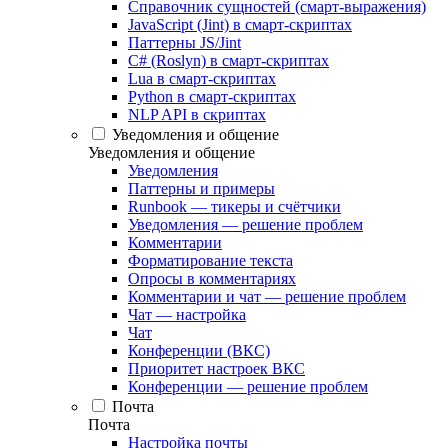
Справочник сущностей (смарт-выражения)
JavaScript (Jint) в смарт-скриптах
Паттерны JS/Jint
C# (Roslyn) в смарт-скриптах
Lua в смарт-скриптах
Python в смарт-скриптах
NLP API в скриптах
Уведомления и общение
Уведомления и общение
Уведомления
Паттерны и примеры
Runbook — тикеры и счётчики
Уведомления — решение проблем
Комментарии
Форматирование текста
Опросы в комментариях
Комментарии и чат — решение проблем
Чат — настройка
Чат
Конференции (ВКС)
Приоритет настроек ВКС
Конференции — решение проблем
Почта
Почта
Настройка почты