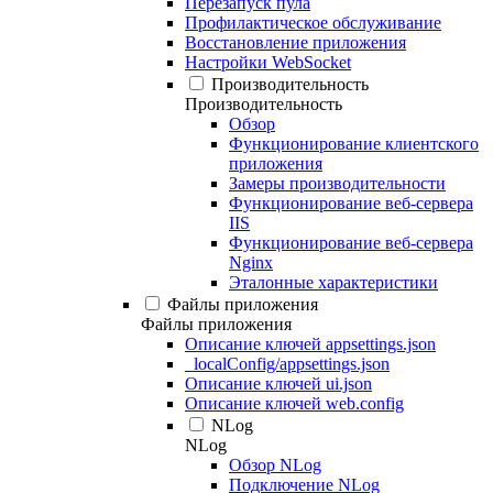
Перезапуск пула
Профилактическое обслуживание
Восстановление приложения
Настройки WebSocket
Производительность
Производительность
Обзор
Функционирование клиентского
приложения
Замеры производительности
Функционирование веб-сервера
IIS
Функционирование веб-сервера
Nginx
Эталонные характеристики
Файлы приложения
Файлы приложения
Описание ключей appsettings.json
_localConfig/appsettings.json
Описание ключей ui.json
Описание ключей web.config
NLog
NLog
Обзор NLog
Подключение NLog