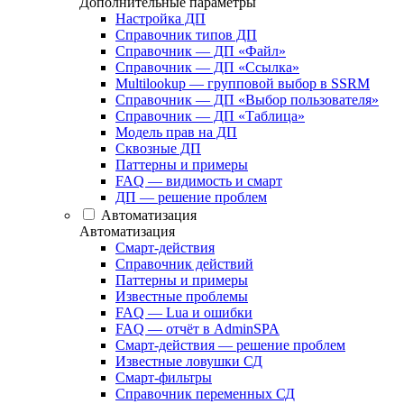
Дополнительные параметры
Настройка ДП
Справочник типов ДП
Справочник — ДП «Файл»
Справочник — ДП «Ссылка»
Multilookup — групповой выбор в SSRM
Справочник — ДП «Выбор пользователя»
Справочник — ДП «Таблица»
Модель прав на ДП
Сквозные ДП
Паттерны и примеры
FAQ — видимость и смарт
ДП — решение проблем
Автоматизация
Автоматизация
Смарт-действия
Справочник действий
Паттерны и примеры
Известные проблемы
FAQ — Lua и ошибки
FAQ — отчёт в AdminSPA
Смарт-действия — решение проблем
Известные ловушки СД
Смарт-фильтры
Справочник переменных СД