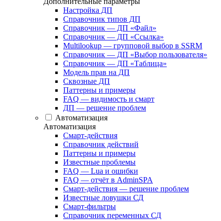
Дополнительные параметры
Настройка ДП
Справочник типов ДП
Справочник — ДП «Файл»
Справочник — ДП «Ссылка»
Multilookup — групповой выбор в SSRM
Справочник — ДП «Выбор пользователя»
Справочник — ДП «Таблица»
Модель прав на ДП
Сквозные ДП
Паттерны и примеры
FAQ — видимость и смарт
ДП — решение проблем
Автоматизация
Автоматизация
Смарт-действия
Справочник действий
Паттерны и примеры
Известные проблемы
FAQ — Lua и ошибки
FAQ — отчёт в AdminSPA
Смарт-действия — решение проблем
Известные ловушки СД
Смарт-фильтры
Справочник переменных СД