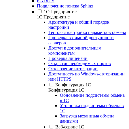
RADIUS
Подключение поиска Sphinx
1С:Предприятие
1С:Предприятие
Архитектура и общий порядок
настройки
Тестовая настройка параметров обмена
Проверка взаимной доступности
серверов
Доступ к дополнительным
компонентам
Проверка лицензии
Открытие необходимых портов
Отключение интеграции
Доступность по Windows-авторизации
или HTTPS
Конфигурация 1С
Конфигурация 1С
Обновление подсистемы обмена
в 1С
Установка подсистемы обмена в
1С
Загрузка механизма обмена
данными
Веб-сервис 1С