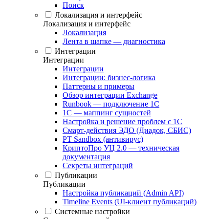
Поиск
Локализация и интерфейс
Локализация и интерфейс
Локализация
Лента в шапке — диагностика
Интеграции
Интеграции
Интеграции
Интеграции: бизнес-логика
Паттерны и примеры
Обзор интеграции Exchange
Runbook — подключение 1С
1С — маппинг сущностей
Настройка и решение проблем с 1С
Смарт-действия ЭДО (Диадок, СБИС)
PT Sandbox (антивирус)
КриптоПро УЦ 2.0 — техническая
документация
Секреты интеграций
Публикации
Публикации
Настройка публикаций (Admin API)
Timeline Events (UI-клиент публикаций)
Системные настройки