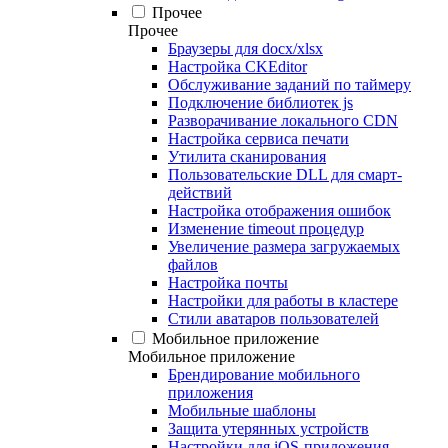
Прочее
Прочее
Браузеры для docx/xlsx
Настройка CKEditor
Обслуживание заданий по таймеру
Подключение библиотек js
Разворачивание локального CDN
Настройка сервиса печати
Утилита сканирования
Пользовательские DLL для смарт-
действий
Настройка отображения ошибок
Изменение timeout процедур
Увеличение размера загружаемых
файлов
Настройка почты
Настройки для работы в кластере
Стили аватаров пользователей
Мобильное приложение
Мобильное приложение
Брендирование мобильного
приложения
Мобильные шаблоны
Защита утерянных устройств
Настройки для iOS-приложения