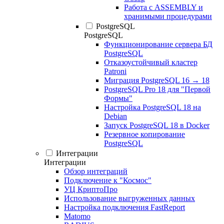
Работа с ASSEMBLY и
хранимыми процедурами
PostgreSQL
PostgreSQL
Функционирование сервера БД
PostgreSQL
Отказоустойчивый кластер
Patroni
Миграция PostgreSQL 16 → 18
PostgreSQL Pro 18 для "Первой
Формы"
Настройка PostgreSQL 18 на
Debian
Запуск PostgreSQL 18 в Docker
Резервное копирование
PostgreSQL
Интеграции
Интеграции
Обзор интеграций
Подключение к "Космос"
УЦ КриптоПро
Использование выгруженных данных
Настройка подключения FastReport
Matomo