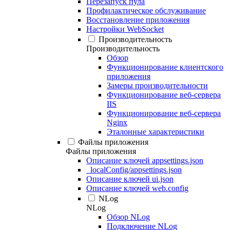
Перезапуск пула
Профилактическое обслуживание
Восстановление приложения
Настройки WebSocket
Производительность
Производительность
Обзор
Функционирование клиентского
приложения
Замеры производительности
Функционирование веб-сервера
IIS
Функционирование веб-сервера
Nginx
Эталонные характеристики
Файлы приложения
Файлы приложения
Описание ключей appsettings.json
_localConfig/appsettings.json
Описание ключей ui.json
Описание ключей web.config
NLog
NLog
Обзор NLog
Подключение NLog