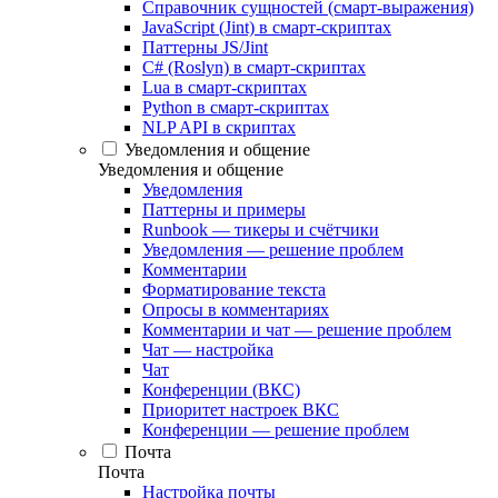
Справочник сущностей (смарт-выражения)
JavaScript (Jint) в смарт-скриптах
Паттерны JS/Jint
C# (Roslyn) в смарт-скриптах
Lua в смарт-скриптах
Python в смарт-скриптах
NLP API в скриптах
Уведомления и общение
Уведомления и общение
Уведомления
Паттерны и примеры
Runbook — тикеры и счётчики
Уведомления — решение проблем
Комментарии
Форматирование текста
Опросы в комментариях
Комментарии и чат — решение проблем
Чат — настройка
Чат
Конференции (ВКС)
Приоритет настроек ВКС
Конференции — решение проблем
Почта
Почта
Настройка почты