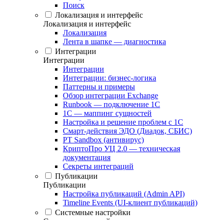
Поиск
Локализация и интерфейс
Локализация и интерфейс
Локализация
Лента в шапке — диагностика
Интеграции
Интеграции
Интеграции
Интеграции: бизнес-логика
Паттерны и примеры
Обзор интеграции Exchange
Runbook — подключение 1С
1С — маппинг сущностей
Настройка и решение проблем с 1С
Смарт-действия ЭДО (Диадок, СБИС)
PT Sandbox (антивирус)
КриптоПро УЦ 2.0 — техническая
документация
Секреты интеграций
Публикации
Публикации
Настройка публикаций (Admin API)
Timeline Events (UI-клиент публикаций)
Системные настройки