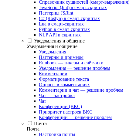
Справочник сущностей (смарт-выражения)
JavaScript (Jint) в смарт-скриптах
Паттерны JS/Jint
C# (Roslyn) в смарт-скриптах
Lua в смарт-скриптах
Python в смарт-скриптах
NLP API в скриптах
Уведомления и общение
Уведомления и общение
Уведомления
Паттерны и примеры
Runbook — тикеры и счётчики
Уведомления — решение проблем
Комментарии
Форматирование текста
Опросы в комментариях
Комментарии и чат — решение проблем
Чат — настройка
Чат
Конференции (ВКС)
Приоритет настроек ВКС
Конференции — решение проблем
Почта
Почта
Настройка почты