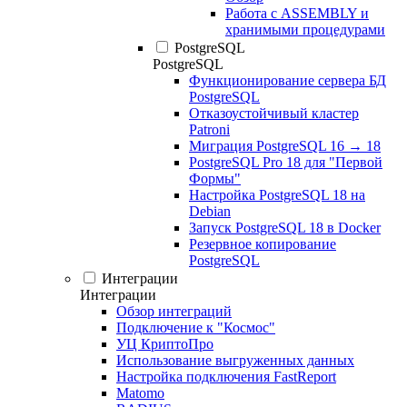
Работа с ASSEMBLY и
хранимыми процедурами
PostgreSQL
PostgreSQL
Функционирование сервера БД
PostgreSQL
Отказоустойчивый кластер
Patroni
Миграция PostgreSQL 16 → 18
PostgreSQL Pro 18 для "Первой
Формы"
Настройка PostgreSQL 18 на
Debian
Запуск PostgreSQL 18 в Docker
Резервное копирование
PostgreSQL
Интеграции
Интеграции
Обзор интеграций
Подключение к "Космос"
УЦ КриптоПро
Использование выгруженных данных
Настройка подключения FastReport
Matomo