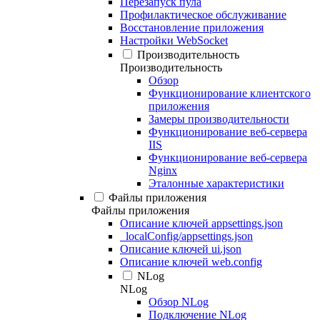
Перезапуск пула
Профилактическое обслуживание
Восстановление приложения
Настройки WebSocket
Производительность
Производительность
Обзор
Функционирование клиентского
приложения
Замеры производительности
Функционирование веб-сервера
IIS
Функционирование веб-сервера
Nginx
Эталонные характеристики
Файлы приложения
Файлы приложения
Описание ключей appsettings.json
_localConfig/appsettings.json
Описание ключей ui.json
Описание ключей web.config
NLog
NLog
Обзор NLog
Подключение NLog