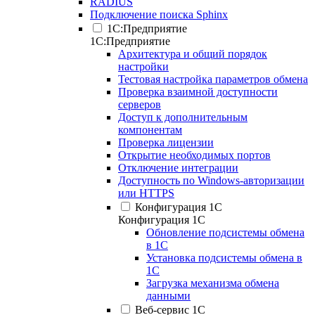
RADIUS
Подключение поиска Sphinx
1С:Предприятие
1С:Предприятие
Архитектура и общий порядок
настройки
Тестовая настройка параметров обмена
Проверка взаимной доступности
серверов
Доступ к дополнительным
компонентам
Проверка лицензии
Открытие необходимых портов
Отключение интеграции
Доступность по Windows-авторизации
или HTTPS
Конфигурация 1С
Конфигурация 1С
Обновление подсистемы обмена
в 1С
Установка подсистемы обмена в
1С
Загрузка механизма обмена
данными
Веб-сервис 1С