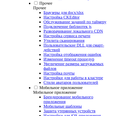
Прочее
Прочее
Браузеры для docx/xlsx
Настройка CKEditor
Обслуживание заданий по таймеру
Подключение библиотек js
Разворачивание локального CDN
Настройка сервиса печати
Утилита сканирования
Пользовательские DLL для смарт-
действий
Настройка отображения ошибок
Изменение timeout процедур
Увеличение размера загружаемых
файлов
Настройка почты
Настройки для работы в кластере
Стили аватаров пользователей
Мобильное приложение
Мобильное приложение
Брендирование мобильного
приложения
Мобильные шаблоны
Защита утерянных устройств
Настройки для iOS-приложения