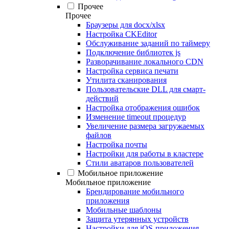
Прочее
Прочее
Браузеры для docx/xlsx
Настройка CKEditor
Обслуживание заданий по таймеру
Подключение библиотек js
Разворачивание локального CDN
Настройка сервиса печати
Утилита сканирования
Пользовательские DLL для смарт-
действий
Настройка отображения ошибок
Изменение timeout процедур
Увеличение размера загружаемых
файлов
Настройка почты
Настройки для работы в кластере
Стили аватаров пользователей
Мобильное приложение
Мобильное приложение
Брендирование мобильного
приложения
Мобильные шаблоны
Защита утерянных устройств
Настройки для iOS-приложения