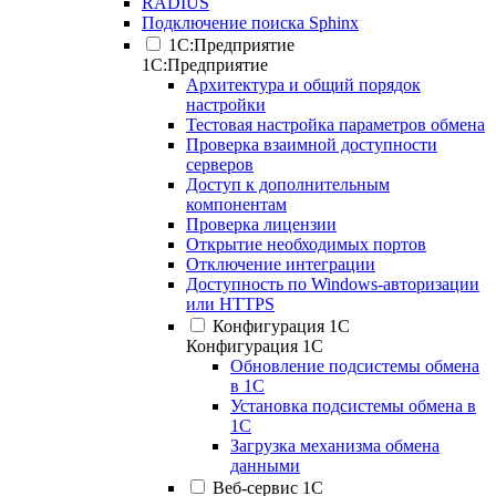
RADIUS
Подключение поиска Sphinx
1С:Предприятие
1С:Предприятие
Архитектура и общий порядок
настройки
Тестовая настройка параметров обмена
Проверка взаимной доступности
серверов
Доступ к дополнительным
компонентам
Проверка лицензии
Открытие необходимых портов
Отключение интеграции
Доступность по Windows-авторизации
или HTTPS
Конфигурация 1С
Конфигурация 1С
Обновление подсистемы обмена
в 1С
Установка подсистемы обмена в
1С
Загрузка механизма обмена
данными
Веб-сервис 1С