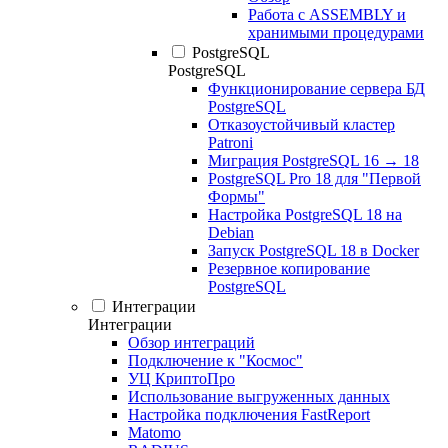
Работа с ASSEMBLY и
хранимыми процедурами
PostgreSQL
PostgreSQL
Функционирование сервера БД
PostgreSQL
Отказоустойчивый кластер
Patroni
Миграция PostgreSQL 16 → 18
PostgreSQL Pro 18 для "Первой
Формы"
Настройка PostgreSQL 18 на
Debian
Запуск PostgreSQL 18 в Docker
Резервное копирование
PostgreSQL
Интеграции
Интеграции
Обзор интеграций
Подключение к "Космос"
УЦ КриптоПро
Использование выгруженных данных
Настройка подключения FastReport
Matomo