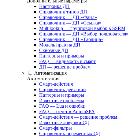
Дополнительные параметры
Настройка ДП
Справочник типов ДП
Справочник — ДП «Файл»
Справочник — ДП «Ссылка»
Multilookup — групповой выбор в SSRM
Справочник — ДП «Выбор пользователя»
Справочник — ДП «Таблица»
Модель прав на ДП
Сквозные ДП
Паттерны и примеры
FAQ — видимость и смарт
ДП — решение проблем
Автоматизация
Автоматизация
Смарт-действия
Справочник действий
Паттерны и примеры
Известные проблемы
FAQ — Lua и ошибки
FAQ — отчёт в AdminSPA
Смарт-действия — решение проблем
Известные ловушки СД
Смарт-фильтры
Справочник переменных СД