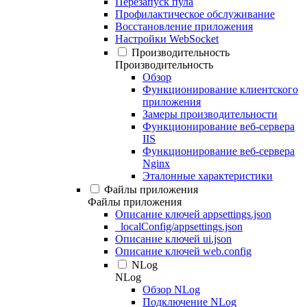
Перезапуск пула
Профилактическое обслуживание
Восстановление приложения
Настройки WebSocket
Производительность
Производительность
Обзор
Функционирование клиентского
приложения
Замеры производительности
Функционирование веб-сервера
IIS
Функционирование веб-сервера
Nginx
Эталонные характеристики
Файлы приложения
Файлы приложения
Описание ключей appsettings.json
_localConfig/appsettings.json
Описание ключей ui.json
Описание ключей web.config
NLog
NLog
Обзор NLog
Подключение NLog