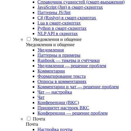
Справочник сущностей (смарт-выражения)
JavaScript (Jint) в смарт-скриптах
Паттерны JS/Jint
C# (Roslyn) в смарт-скриптах
Lua в смарт-скриптах
Python в смарт-скриптах
NLP API в скриптах
Уведомления и общение
Уведомления и общение
Уведомления
Паттерны и примеры
Runbook — тикеры и счётчики
Уведомления — решение проблем
Комментарии
Форматирование текста
Опросы в комментариях
Комментарии и чат — решение проблем
Чат — настройка
Чат
Конференции (ВКС)
Приоритет настроек ВКС
Конференции — решение проблем
Почта
Почта
Настройка почты