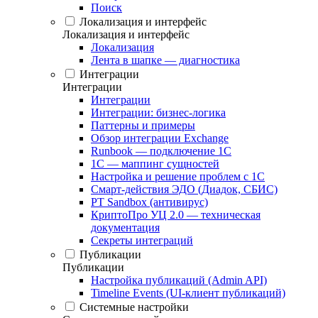
Поиск
Локализация и интерфейс
Локализация и интерфейс
Локализация
Лента в шапке — диагностика
Интеграции
Интеграции
Интеграции
Интеграции: бизнес-логика
Паттерны и примеры
Обзор интеграции Exchange
Runbook — подключение 1С
1С — маппинг сущностей
Настройка и решение проблем с 1С
Смарт-действия ЭДО (Диадок, СБИС)
PT Sandbox (антивирус)
КриптоПро УЦ 2.0 — техническая
документация
Секреты интеграций
Публикации
Публикации
Настройка публикаций (Admin API)
Timeline Events (UI-клиент публикаций)
Системные настройки