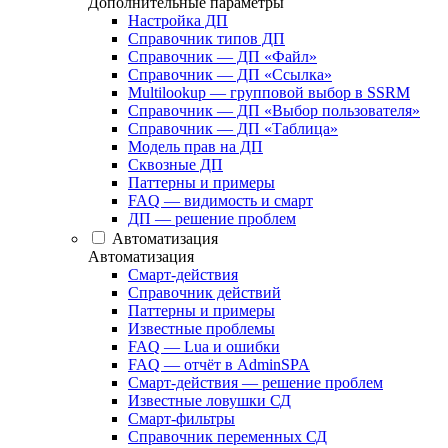
Дополнительные параметры
Настройка ДП
Справочник типов ДП
Справочник — ДП «Файл»
Справочник — ДП «Ссылка»
Multilookup — групповой выбор в SSRM
Справочник — ДП «Выбор пользователя»
Справочник — ДП «Таблица»
Модель прав на ДП
Сквозные ДП
Паттерны и примеры
FAQ — видимость и смарт
ДП — решение проблем
Автоматизация
Автоматизация
Смарт-действия
Справочник действий
Паттерны и примеры
Известные проблемы
FAQ — Lua и ошибки
FAQ — отчёт в AdminSPA
Смарт-действия — решение проблем
Известные ловушки СД
Смарт-фильтры
Справочник переменных СД