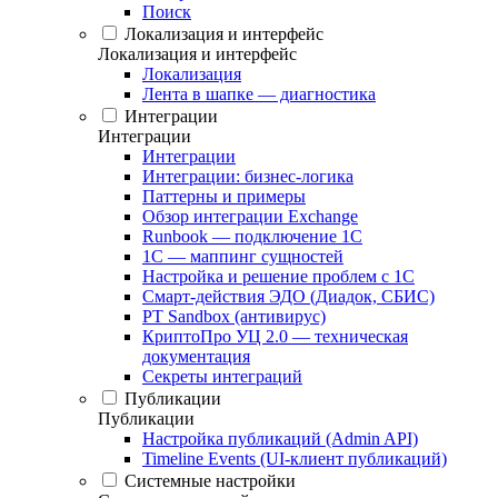
Поиск
Локализация и интерфейс
Локализация и интерфейс
Локализация
Лента в шапке — диагностика
Интеграции
Интеграции
Интеграции
Интеграции: бизнес-логика
Паттерны и примеры
Обзор интеграции Exchange
Runbook — подключение 1С
1С — маппинг сущностей
Настройка и решение проблем с 1С
Смарт-действия ЭДО (Диадок, СБИС)
PT Sandbox (антивирус)
КриптоПро УЦ 2.0 — техническая
документация
Секреты интеграций
Публикации
Публикации
Настройка публикаций (Admin API)
Timeline Events (UI-клиент публикаций)
Системные настройки