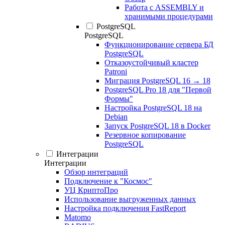
Работа с ASSEMBLY и
хранимыми процедурами
PostgreSQL
PostgreSQL
Функционирование сервера БД
PostgreSQL
Отказоустойчивый кластер
Patroni
Миграция PostgreSQL 16 → 18
PostgreSQL Pro 18 для "Первой
Формы"
Настройка PostgreSQL 18 на
Debian
Запуск PostgreSQL 18 в Docker
Резервное копирование
PostgreSQL
Интеграции
Интеграции
Обзор интеграций
Подключение к "Космос"
УЦ КриптоПро
Использование выгруженных данных
Настройка подключения FastReport
Matomo