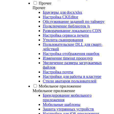
Прочее
Прочее
Браузеры для docx/xlsx
Настройка CKEditor
Обслуживание заданий по таймеру
Подключение библиотек js
Разворачивание локального CDN
Настройка сервиса печати
Утилита сканирования
Пользовательские DLL для смарт-
действий
Настройка отображения ошибок
Изменение timeout процедур
Увеличение размера загружаемых
файлов
Настройка почты
Настройки для работы в кластере
Стили аватаров пользователей
Мобильное приложение
Мобильное приложение
Брендирование мобильного
приложения
Мобильные шаблоны
Защита утерянных устройств
Настройки для iOS-приложения