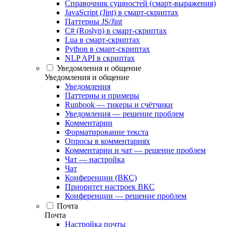
Справочник сущностей (смарт-выражения)
JavaScript (Jint) в смарт-скриптах
Паттерны JS/Jint
C# (Roslyn) в смарт-скриптах
Lua в смарт-скриптах
Python в смарт-скриптах
NLP API в скриптах
Уведомления и общение
Уведомления и общение
Уведомления
Паттерны и примеры
Runbook — тикеры и счётчики
Уведомления — решение проблем
Комментарии
Форматирование текста
Опросы в комментариях
Комментарии и чат — решение проблем
Чат — настройка
Чат
Конференции (ВКС)
Приоритет настроек ВКС
Конференции — решение проблем
Почта
Почта
Настройка почты