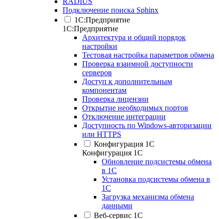
RADIUS
Подключение поиска Sphinx
1С:Предприятие
1С:Предприятие
Архитектура и общий порядок
настройки
Тестовая настройка параметров обмена
Проверка взаимной доступности
серверов
Доступ к дополнительным
компонентам
Проверка лицензии
Открытие необходимых портов
Отключение интеграции
Доступность по Windows-авторизации
или HTTPS
Конфигурация 1С
Конфигурация 1С
Обновление подсистемы обмена
в 1С
Установка подсистемы обмена в
1С
Загрузка механизма обмена
данными
Веб-сервис 1С