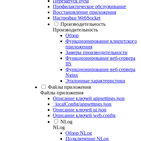
Перезапуск пула
Профилактическое обслуживание
Восстановление приложения
Настройки WebSocket
Производительность
Производительность
Обзор
Функционирование клиентского
приложения
Замеры производительности
Функционирование веб-сервера
IIS
Функционирование веб-сервера
Nginx
Эталонные характеристики
Файлы приложения
Файлы приложения
Описание ключей appsettings.json
_localConfig/appsettings.json
Описание ключей ui.json
Описание ключей web.config
NLog
NLog
Обзор NLog
Подключение NLog