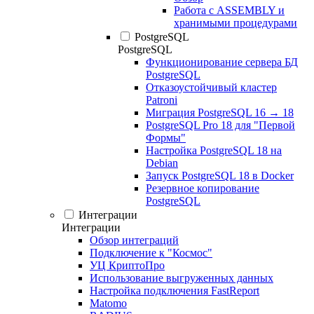
Работа с ASSEMBLY и
хранимыми процедурами
PostgreSQL
PostgreSQL
Функционирование сервера БД
PostgreSQL
Отказоустойчивый кластер
Patroni
Миграция PostgreSQL 16 → 18
PostgreSQL Pro 18 для "Первой
Формы"
Настройка PostgreSQL 18 на
Debian
Запуск PostgreSQL 18 в Docker
Резервное копирование
PostgreSQL
Интеграции
Интеграции
Обзор интеграций
Подключение к "Космос"
УЦ КриптоПро
Использование выгруженных данных
Настройка подключения FastReport
Matomo