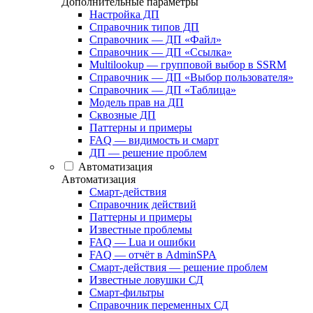
Дополнительные параметры
Настройка ДП
Справочник типов ДП
Справочник — ДП «Файл»
Справочник — ДП «Ссылка»
Multilookup — групповой выбор в SSRM
Справочник — ДП «Выбор пользователя»
Справочник — ДП «Таблица»
Модель прав на ДП
Сквозные ДП
Паттерны и примеры
FAQ — видимость и смарт
ДП — решение проблем
Автоматизация
Автоматизация
Смарт-действия
Справочник действий
Паттерны и примеры
Известные проблемы
FAQ — Lua и ошибки
FAQ — отчёт в AdminSPA
Смарт-действия — решение проблем
Известные ловушки СД
Смарт-фильтры
Справочник переменных СД