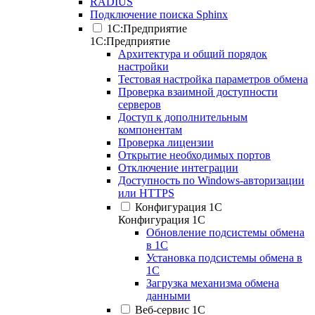
RADIUS
Подключение поиска Sphinx
1С:Предприятие
1С:Предприятие
Архитектура и общий порядок
настройки
Тестовая настройка параметров обмена
Проверка взаимной доступности
серверов
Доступ к дополнительным
компонентам
Проверка лицензии
Открытие необходимых портов
Отключение интеграции
Доступность по Windows-авторизации
или HTTPS
Конфигурация 1С
Конфигурация 1С
Обновление подсистемы обмена
в 1С
Установка подсистемы обмена в
1С
Загрузка механизма обмена
данными
Веб-сервис 1С