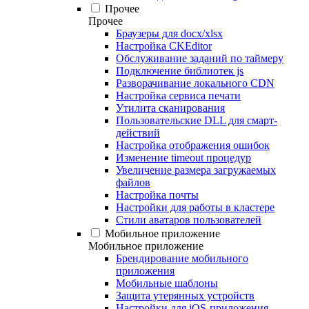
Прочее
Прочее
Браузеры для docx/xlsx
Настройка CKEditor
Обслуживание заданий по таймеру
Подключение библиотек js
Разворачивание локального CDN
Настройка сервиса печати
Утилита сканирования
Пользовательские DLL для смарт-
действий
Настройка отображения ошибок
Изменение timeout процедур
Увеличение размера загружаемых
файлов
Настройка почты
Настройки для работы в кластере
Стили аватаров пользователей
Мобильное приложение
Мобильное приложение
Брендирование мобильного
приложения
Мобильные шаблоны
Защита утерянных устройств
Настройки для iOS-приложения