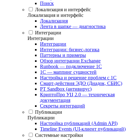
Поиск
Локализация и интерфейс
Локализация и интерфейс
Локализация
Лента в шапке — диагностика
Интеграции
Интеграции
Интеграции
Интеграции: бизнес-логика
Паттерны и примеры
Обзор интеграции Exchange
Runbook — подключение 1С
1С — маппинг сущностей
Настройка и решение проблем с 1С
Смарт-действия ЭДО (Диадок, СБИС)
PT Sandbox (антивирус)
КриптоПро УЦ 2.0 — техническая
документация
Секреты интеграций
Публикации
Публикации
Настройка публикаций (Admin API)
Timeline Events (UI-клиент публикаций)
Системные настройки