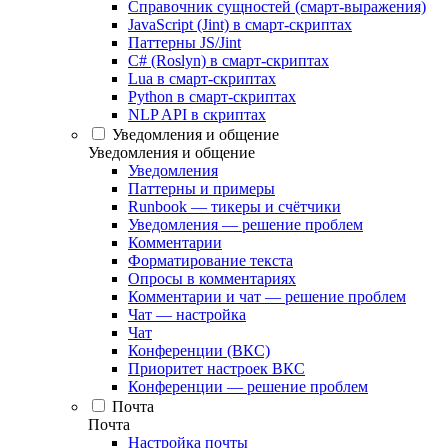
Справочник сущностей (смарт-выражения)
JavaScript (Jint) в смарт-скриптах
Паттерны JS/Jint
C# (Roslyn) в смарт-скриптах
Lua в смарт-скриптах
Python в смарт-скриптах
NLP API в скриптах
Уведомления и общение
Уведомления и общение
Уведомления
Паттерны и примеры
Runbook — тикеры и счётчики
Уведомления — решение проблем
Комментарии
Форматирование текста
Опросы в комментариях
Комментарии и чат — решение проблем
Чат — настройка
Чат
Конференции (ВКС)
Приоритет настроек ВКС
Конференции — решение проблем
Почта
Почта
Настройка почты