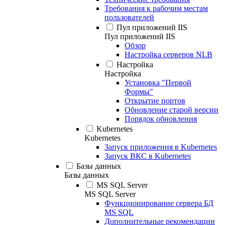
Требования к рабочим местам
пользователей
Пул приложений IIS
Пул приложений IIS
Обзор
Настройка серверов NLB
Настройка
Настройка
Установка "Первой
Формы"
Открытие портов
Обновление старой версии
Порядок обновления
Kubernetes
Kubernetes
Запуск приложения в Kubernetes
Запуск ВКС в Kubernetes
Базы данных
Базы данных
MS SQL Server
MS SQL Server
Функционирование сервера БД
MS SQL
Дополнительные рекомендации