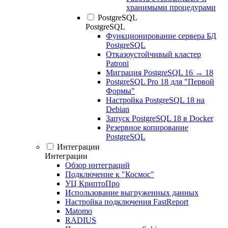
хранимыми процедурами
PostgreSQL
PostgreSQL
Функционирование сервера БД
PostgreSQL
Отказоустойчивый кластер
Patroni
Миграция PostgreSQL 16 → 18
PostgreSQL Pro 18 для "Первой
Формы"
Настройка PostgreSQL 18 на
Debian
Запуск PostgreSQL 18 в Docker
Резервное копирование
PostgreSQL
Интеграции
Интеграции
Обзор интеграций
Подключение к "Космос"
УЦ КриптоПро
Использование выгруженных данных
Настройка подключения FastReport
Matomo
RADIUS