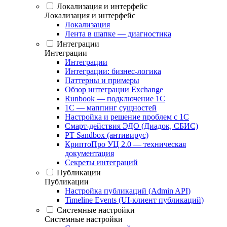
Локализация и интерфейс
Локализация и интерфейс
Локализация
Лента в шапке — диагностика
Интеграции
Интеграции
Интеграции
Интеграции: бизнес-логика
Паттерны и примеры
Обзор интеграции Exchange
Runbook — подключение 1С
1С — маппинг сущностей
Настройка и решение проблем с 1С
Смарт-действия ЭДО (Диадок, СБИС)
PT Sandbox (антивирус)
КриптоПро УЦ 2.0 — техническая
документация
Секреты интеграций
Публикации
Публикации
Настройка публикаций (Admin API)
Timeline Events (UI-клиент публикаций)
Системные настройки
Системные настройки