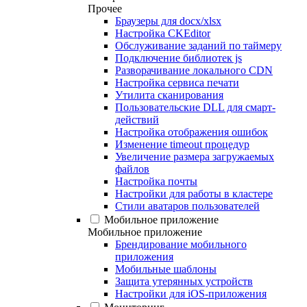
Прочее
Браузеры для docx/xlsx
Настройка CKEditor
Обслуживание заданий по таймеру
Подключение библиотек js
Разворачивание локального CDN
Настройка сервиса печати
Утилита сканирования
Пользовательские DLL для смарт-
действий
Настройка отображения ошибок
Изменение timeout процедур
Увеличение размера загружаемых
файлов
Настройка почты
Настройки для работы в кластере
Стили аватаров пользователей
Мобильное приложение
Мобильное приложение
Брендирование мобильного
приложения
Мобильные шаблоны
Защита утерянных устройств
Настройки для iOS-приложения