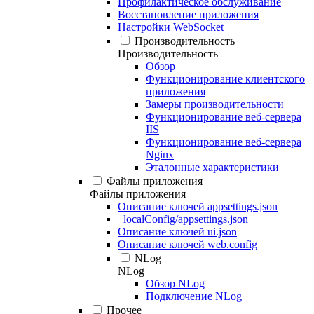
Профилактическое обслуживание
Восстановление приложения
Настройки WebSocket
Производительность
Производительность
Обзор
Функционирование клиентского
приложения
Замеры производительности
Функционирование веб-сервера
IIS
Функционирование веб-сервера
Nginx
Эталонные характеристики
Файлы приложения
Файлы приложения
Описание ключей appsettings.json
_localConfig/appsettings.json
Описание ключей ui.json
Описание ключей web.config
NLog
NLog
Обзор NLog
Подключение NLog
Прочее