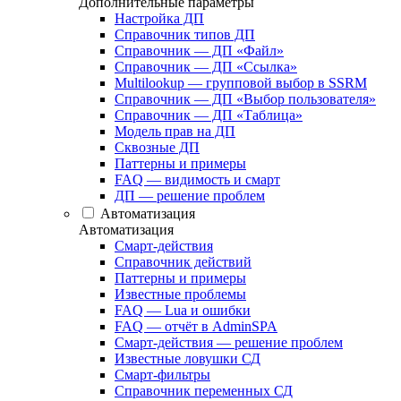
Дополнительные параметры
Настройка ДП
Справочник типов ДП
Справочник — ДП «Файл»
Справочник — ДП «Ссылка»
Multilookup — групповой выбор в SSRM
Справочник — ДП «Выбор пользователя»
Справочник — ДП «Таблица»
Модель прав на ДП
Сквозные ДП
Паттерны и примеры
FAQ — видимость и смарт
ДП — решение проблем
Автоматизация
Автоматизация
Смарт-действия
Справочник действий
Паттерны и примеры
Известные проблемы
FAQ — Lua и ошибки
FAQ — отчёт в AdminSPA
Смарт-действия — решение проблем
Известные ловушки СД
Смарт-фильтры
Справочник переменных СД