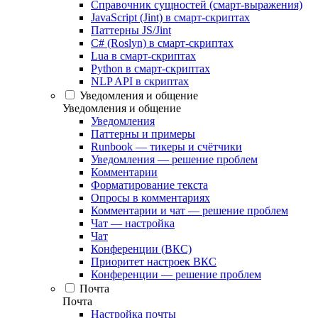
Справочник сущностей (смарт-выражения)
JavaScript (Jint) в смарт-скриптах
Паттерны JS/Jint
C# (Roslyn) в смарт-скриптах
Lua в смарт-скриптах
Python в смарт-скриптах
NLP API в скриптах
Уведомления и общение
Уведомления и общение
Уведомления
Паттерны и примеры
Runbook — тикеры и счётчики
Уведомления — решение проблем
Комментарии
Форматирование текста
Опросы в комментариях
Комментарии и чат — решение проблем
Чат — настройка
Чат
Конференции (ВКС)
Приоритет настроек ВКС
Конференции — решение проблем
Почта
Почта
Настройка почты