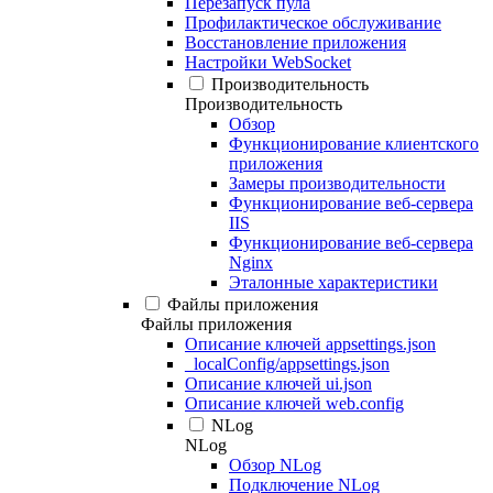
Перезапуск пула
Профилактическое обслуживание
Восстановление приложения
Настройки WebSocket
Производительность
Производительность
Обзор
Функционирование клиентского
приложения
Замеры производительности
Функционирование веб-сервера
IIS
Функционирование веб-сервера
Nginx
Эталонные характеристики
Файлы приложения
Файлы приложения
Описание ключей appsettings.json
_localConfig/appsettings.json
Описание ключей ui.json
Описание ключей web.config
NLog
NLog
Обзор NLog
Подключение NLog