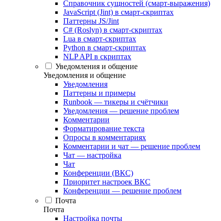
Справочник сущностей (смарт-выражения)
JavaScript (Jint) в смарт-скриптах
Паттерны JS/Jint
C# (Roslyn) в смарт-скриптах
Lua в смарт-скриптах
Python в смарт-скриптах
NLP API в скриптах
Уведомления и общение
Уведомления и общение
Уведомления
Паттерны и примеры
Runbook — тикеры и счётчики
Уведомления — решение проблем
Комментарии
Форматирование текста
Опросы в комментариях
Комментарии и чат — решение проблем
Чат — настройка
Чат
Конференции (ВКС)
Приоритет настроек ВКС
Конференции — решение проблем
Почта
Почта
Настройка почты