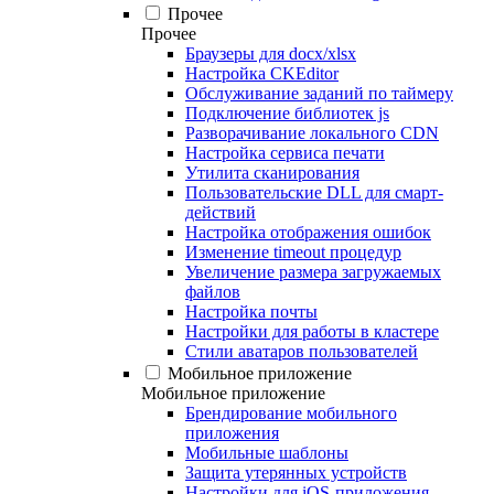
Прочее
Прочее
Браузеры для docx/xlsx
Настройка CKEditor
Обслуживание заданий по таймеру
Подключение библиотек js
Разворачивание локального CDN
Настройка сервиса печати
Утилита сканирования
Пользовательские DLL для смарт-
действий
Настройка отображения ошибок
Изменение timeout процедур
Увеличение размера загружаемых
файлов
Настройка почты
Настройки для работы в кластере
Стили аватаров пользователей
Мобильное приложение
Мобильное приложение
Брендирование мобильного
приложения
Мобильные шаблоны
Защита утерянных устройств
Настройки для iOS-приложения