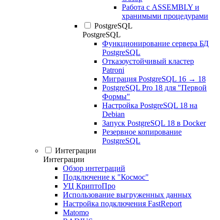
Работа с ASSEMBLY и
хранимыми процедурами
PostgreSQL
PostgreSQL
Функционирование сервера БД
PostgreSQL
Отказоустойчивый кластер
Patroni
Миграция PostgreSQL 16 → 18
PostgreSQL Pro 18 для "Первой
Формы"
Настройка PostgreSQL 18 на
Debian
Запуск PostgreSQL 18 в Docker
Резервное копирование
PostgreSQL
Интеграции
Интеграции
Обзор интеграций
Подключение к "Космос"
УЦ КриптоПро
Использование выгруженных данных
Настройка подключения FastReport
Matomo