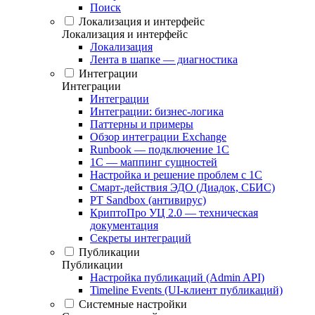
Поиск
Локализация и интерфейс
Локализация и интерфейс
Локализация
Лента в шапке — диагностика
Интеграции
Интеграции
Интеграции
Интеграции: бизнес-логика
Паттерны и примеры
Обзор интеграции Exchange
Runbook — подключение 1С
1С — маппинг сущностей
Настройка и решение проблем с 1С
Смарт-действия ЭДО (Диадок, СБИС)
PT Sandbox (антивирус)
КриптоПро УЦ 2.0 — техническая
документация
Секреты интеграций
Публикации
Публикации
Настройка публикаций (Admin API)
Timeline Events (UI-клиент публикаций)
Системные настройки