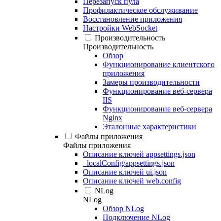
Перезапуск пула
Профилактическое обслуживание
Восстановление приложения
Настройки WebSocket
Производительность
Производительность
Обзор
Функционирование клиентского
приложения
Замеры производительности
Функционирование веб-сервера
IIS
Функционирование веб-сервера
Nginx
Эталонные характеристики
Файлы приложения
Файлы приложения
Описание ключей appsettings.json
_localConfig/appsettings.json
Описание ключей ui.json
Описание ключей web.config
NLog
NLog
Обзор NLog
Подключение NLog