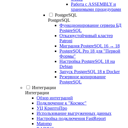
Работа с ASSEMBLY и
хранимыми процедурами
PostgreSQL
PostgreSQL
Функционирование сервера БД
PostgreSQL
Отказоустойчивый кластер
Patroni
Миграция PostgreSQL 16 → 18
PostgreSQL Pro 18 для "Первой
Формы"
Настройка PostgreSQL 18 на
Debian
Запуск PostgreSQL 18 в Docker
Резервное копирование
PostgreSQL
Интеграции
Интеграции
Обзор интеграций
Подключение к "Космос"
УЦ КриптоПро
Использование выгруженных данных
Настройка подключения FastReport
Matomo