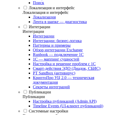
Поиск
Локализация и интерфейс
Локализация и интерфейс
Локализация
Лента в шапке — диагностика
Интеграции
Интеграции
Интеграции
Интеграции: бизнес-логика
Паттерны и примеры
Обзор интеграции Exchange
Runbook — подключение 1С
1С — маппинг сущностей
Настройка и решение проблем с 1С
Смарт-действия ЭДО (Диадок, СБИС)
PT Sandbox (антивирус)
КриптоПро УЦ 2.0 — техническая
документация
Секреты интеграций
Публикации
Публикации
Настройка публикаций (Admin API)
Timeline Events (UI-клиент публикаций)
Системные настройки