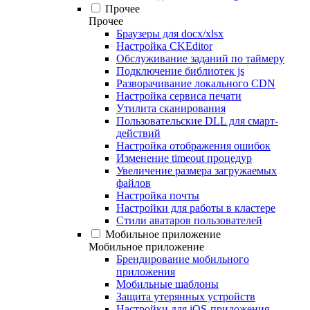
Прочее
Прочее
Браузеры для docx/xlsx
Настройка CKEditor
Обслуживание заданий по таймеру
Подключение библиотек js
Разворачивание локального CDN
Настройка сервиса печати
Утилита сканирования
Пользовательские DLL для смарт-
действий
Настройка отображения ошибок
Изменение timeout процедур
Увеличение размера загружаемых
файлов
Настройка почты
Настройки для работы в кластере
Стили аватаров пользователей
Мобильное приложение
Мобильное приложение
Брендирование мобильного
приложения
Мобильные шаблоны
Защита утерянных устройств
Настройки для iOS-приложения