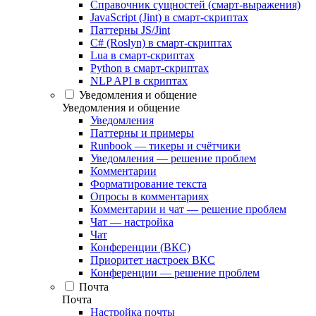
Справочник сущностей (смарт-выражения)
JavaScript (Jint) в смарт-скриптах
Паттерны JS/Jint
C# (Roslyn) в смарт-скриптах
Lua в смарт-скриптах
Python в смарт-скриптах
NLP API в скриптах
Уведомления и общение
Уведомления и общение
Уведомления
Паттерны и примеры
Runbook — тикеры и счётчики
Уведомления — решение проблем
Комментарии
Форматирование текста
Опросы в комментариях
Комментарии и чат — решение проблем
Чат — настройка
Чат
Конференции (ВКС)
Приоритет настроек ВКС
Конференции — решение проблем
Почта
Почта
Настройка почты