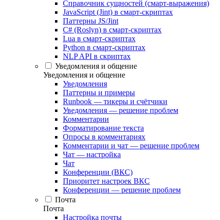
Справочник сущностей (смарт-выражения)
JavaScript (Jint) в смарт-скриптах
Паттерны JS/Jint
C# (Roslyn) в смарт-скриптах
Lua в смарт-скриптах
Python в смарт-скриптах
NLP API в скриптах
Уведомления и общение
Уведомления и общение
Уведомления
Паттерны и примеры
Runbook — тикеры и счётчики
Уведомления — решение проблем
Комментарии
Форматирование текста
Опросы в комментариях
Комментарии и чат — решение проблем
Чат — настройка
Чат
Конференции (ВКС)
Приоритет настроек ВКС
Конференции — решение проблем
Почта
Почта
Настройка почты