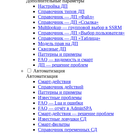
Дополнительные параметры
Настройка ДП
Справочник типов ДП
Справочник — ДП «Файл»
Справочник — ДП «Ссылка»
Multilookup — групповой выбор в SSRM
Справочник — ДП «Выбор пользователя»
Справочник — ДП «Таблица»
Модель прав на ДП
Сквозные ДП
Паттерны и примеры
FAQ — видимость и смарт
ДП — решение проблем
Автоматизация
Автоматизация
Смарт-действия
Справочник действий
Паттерны и примеры
Известные проблемы
FAQ — Lua и ошибки
FAQ — отчёт в AdminSPA
Смарт-действия — решение проблем
Известные ловушки СД
Смарт-фильтры
Справочник переменных СД