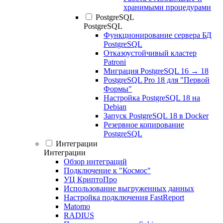
хранимыми процедурами
PostgreSQL
PostgreSQL
Функционирование сервера БД
PostgreSQL
Отказоустойчивый кластер
Patroni
Миграция PostgreSQL 16 → 18
PostgreSQL Pro 18 для "Первой
Формы"
Настройка PostgreSQL 18 на
Debian
Запуск PostgreSQL 18 в Docker
Резервное копирование
PostgreSQL
Интеграции
Интеграции
Обзор интеграций
Подключение к "Космос"
УЦ КриптоПро
Использование выгруженных данных
Настройка подключения FastReport
Matomo
RADIUS