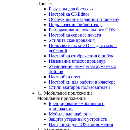
Прочее
Браузеры для docx/xlsx
Настройка CKEditor
Обслуживание заданий по таймеру
Подключение библиотек js
Разворачивание локального CDN
Настройка сервиса печати
Утилита сканирования
Пользовательские DLL для смарт-
действий
Настройка отображения ошибок
Изменение timeout процедур
Увеличение размера загружаемых
файлов
Настройка почты
Настройки для работы в кластере
Стили аватаров пользователей
Мобильное приложение
Мобильное приложение
Брендирование мобильного
приложения
Мобильные шаблоны
Защита утерянных устройств
Настройки для iOS-приложения