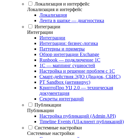
Локализация и интерфейс
Локализация и интерфейс
Локализация
Лента в шапке — диагностика
Интеграции
Интеграции
Интеграции
Интеграции: бизнес-логика
Паттерны и примеры
Обзор интеграции Exchange
Runbook — подключение 1С
1С — маппинг сущностей
Настройка и решение проблем с 1С
Смарт-действия ЭДО (Диадок, СБИС)
PT Sandbox (антивирус)
КриптоПро УЦ 2.0 — техническая
документация
Секреты интеграций
Публикации
Публикации
Настройка публикаций (Admin API)
Timeline Events (UI-клиент публикаций)
Системные настройки
Системные настройки