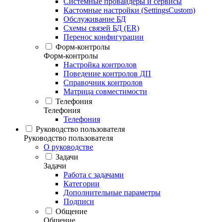
Системные провайдеры и сервисы
Кастомные настройки (SettingsCustom)
Обслуживание БД
Схемы связей БД (ER)
Перенос конфигурации
Форм-контролы
Форм-контролы
Настройка контролов
Поведение контролов ДП
Справочник контролов
Матрица совместимости
Телефония
Телефония
Телефония
Руководство пользователя
Руководство пользователя
О руководстве
Задачи
Задачи
Работа с задачами
Категории
Дополнительные параметры
Подписи
Общение
Общение