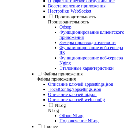
Профилактическое обслуживание
Восстановление приложения
Настройки WebSocket
Производительность
Производительность
Обзор
Функционирование клиентского
приложения
Замеры производительности
Функционирование веб-сервера
IIS
Функционирование веб-сервера
Nginx
Эталонные характеристики
Файлы приложения
Файлы приложения
Описание ключей appsettings.json
_localConfig/appsettings.json
Описание ключей ui.json
Описание ключей web.config
NLog
NLog
Обзор NLog
Подключение NLog
Прочее