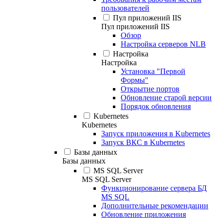
пользователей
Пул приложений IIS
Пул приложений IIS
Обзор
Настройка серверов NLB
Настройка
Настройка
Установка "Первой
Формы"
Открытие портов
Обновление старой версии
Порядок обновления
Kubernetes
Kubernetes
Запуск приложения в Kubernetes
Запуск ВКС в Kubernetes
Базы данных
Базы данных
MS SQL Server
MS SQL Server
Функционирование сервера БД
MS SQL
Дополнительные рекомендации
Обновление приложения