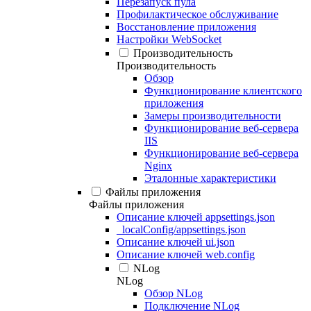
Перезапуск пула
Профилактическое обслуживание
Восстановление приложения
Настройки WebSocket
Производительность
Производительность
Обзор
Функционирование клиентского
приложения
Замеры производительности
Функционирование веб-сервера
IIS
Функционирование веб-сервера
Nginx
Эталонные характеристики
Файлы приложения
Файлы приложения
Описание ключей appsettings.json
_localConfig/appsettings.json
Описание ключей ui.json
Описание ключей web.config
NLog
NLog
Обзор NLog
Подключение NLog