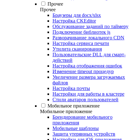
Прочее
Прочее
Браузеры для docx/xlsx
Настройка CKEditor
Обслуживание заданий по таймеру
Подключение библиотек js
Разворачивание локального CDN
Настройка сервиса печати
Утилита сканирования
Пользовательские DLL для смарт-
действий
Настройка отображения ошибок
Изменение timeout процедур
Увеличение размера загружаемых
файлов
Настройка почты
Настройки для работы в кластере
Стили аватаров пользователей
Мобильное приложение
Мобильное приложение
Брендирование мобильного
приложения
Мобильные шаблоны
Защита утерянных устройств
Настройки для iOS-приложения