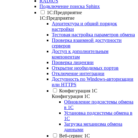
RADIUS
Подключение поиска Sphinx
1С:Предприятие
1С:Предприятие
Архитектура и общий порядок
настройки
Тестовая настройка параметров обмена
Проверка взаимной доступности
серверов
Доступ к дополнительным
компонентам
Проверка лицензии
Открытие необходимых портов
Отключение интеграции
Доступность по Windows-авторизации
или HTTPS
Конфигурация 1С
Конфигурация 1С
Обновление подсистемы обмена
в 1С
Установка подсистемы обмена в
1С
Загрузка механизма обмена
данными
Веб-сервис 1С