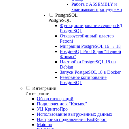
Работа с ASSEMBLY и
хранимыми процедурами
PostgreSQL
PostgreSQL
Функционирование сервера БД
PostgreSQL
Отказоустойчивый кластер
Patroni
Миграция PostgreSQL 16 → 18
PostgreSQL Pro 18 для "Первой
Формы"
Настройка PostgreSQL 18 на
Debian
Запуск PostgreSQL 18 в Docker
Резервное копирование
PostgreSQL
Интеграции
Интеграции
Обзор интеграций
Подключение к "Космос"
УЦ КриптоПро
Использование выгруженных данных
Настройка подключения FastReport
Matomo