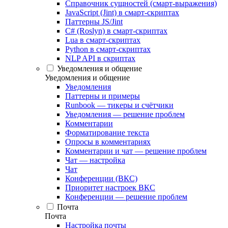
Справочник сущностей (смарт-выражения)
JavaScript (Jint) в смарт-скриптах
Паттерны JS/Jint
C# (Roslyn) в смарт-скриптах
Lua в смарт-скриптах
Python в смарт-скриптах
NLP API в скриптах
Уведомления и общение
Уведомления и общение
Уведомления
Паттерны и примеры
Runbook — тикеры и счётчики
Уведомления — решение проблем
Комментарии
Форматирование текста
Опросы в комментариях
Комментарии и чат — решение проблем
Чат — настройка
Чат
Конференции (ВКС)
Приоритет настроек ВКС
Конференции — решение проблем
Почта
Почта
Настройка почты