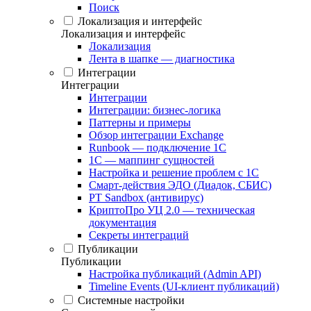
Поиск
Локализация и интерфейс
Локализация и интерфейс
Локализация
Лента в шапке — диагностика
Интеграции
Интеграции
Интеграции
Интеграции: бизнес-логика
Паттерны и примеры
Обзор интеграции Exchange
Runbook — подключение 1С
1С — маппинг сущностей
Настройка и решение проблем с 1С
Смарт-действия ЭДО (Диадок, СБИС)
PT Sandbox (антивирус)
КриптоПро УЦ 2.0 — техническая
документация
Секреты интеграций
Публикации
Публикации
Настройка публикаций (Admin API)
Timeline Events (UI-клиент публикаций)
Системные настройки