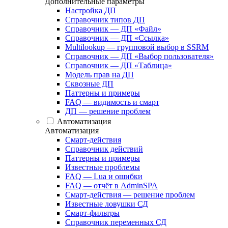
Дополнительные параметры
Настройка ДП
Справочник типов ДП
Справочник — ДП «Файл»
Справочник — ДП «Ссылка»
Multilookup — групповой выбор в SSRM
Справочник — ДП «Выбор пользователя»
Справочник — ДП «Таблица»
Модель прав на ДП
Сквозные ДП
Паттерны и примеры
FAQ — видимость и смарт
ДП — решение проблем
Автоматизация
Автоматизация
Смарт-действия
Справочник действий
Паттерны и примеры
Известные проблемы
FAQ — Lua и ошибки
FAQ — отчёт в AdminSPA
Смарт-действия — решение проблем
Известные ловушки СД
Смарт-фильтры
Справочник переменных СД