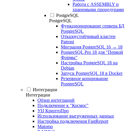
Работа с ASSEMBLY и
хранимыми процедурами
PostgreSQL
PostgreSQL
Функционирование сервера БД
PostgreSQL
Отказоустойчивый кластер
Patroni
Миграция PostgreSQL 16 → 18
PostgreSQL Pro 18 для "Первой
Формы"
Настройка PostgreSQL 18 на
Debian
Запуск PostgreSQL 18 в Docker
Резервное копирование
PostgreSQL
Интеграции
Интеграции
Обзор интеграций
Подключение к "Космос"
УЦ КриптоПро
Использование выгруженных данных
Настройка подключения FastReport
Matomo