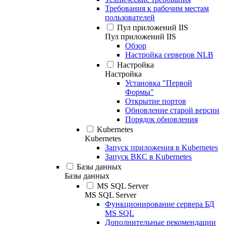
Требования к рабочим местам
пользователей
Пул приложений IIS
Пул приложений IIS
Обзор
Настройка серверов NLB
Настройка
Настройка
Установка "Первой
Формы"
Открытие портов
Обновление старой версии
Порядок обновления
Kubernetes
Kubernetes
Запуск приложения в Kubernetes
Запуск ВКС в Kubernetes
Базы данных
Базы данных
MS SQL Server
MS SQL Server
Функционирование сервера БД
MS SQL
Дополнительные рекомендации