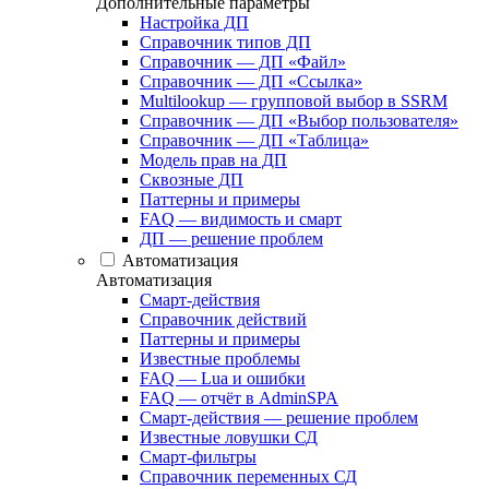
Дополнительные параметры
Настройка ДП
Справочник типов ДП
Справочник — ДП «Файл»
Справочник — ДП «Ссылка»
Multilookup — групповой выбор в SSRM
Справочник — ДП «Выбор пользователя»
Справочник — ДП «Таблица»
Модель прав на ДП
Сквозные ДП
Паттерны и примеры
FAQ — видимость и смарт
ДП — решение проблем
Автоматизация
Автоматизация
Смарт-действия
Справочник действий
Паттерны и примеры
Известные проблемы
FAQ — Lua и ошибки
FAQ — отчёт в AdminSPA
Смарт-действия — решение проблем
Известные ловушки СД
Смарт-фильтры
Справочник переменных СД