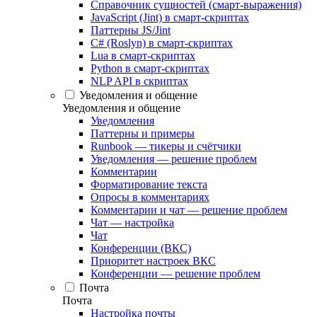
Справочник сущностей (смарт-выражения)
JavaScript (Jint) в смарт-скриптах
Паттерны JS/Jint
C# (Roslyn) в смарт-скриптах
Lua в смарт-скриптах
Python в смарт-скриптах
NLP API в скриптах
Уведомления и общение
Уведомления и общение
Уведомления
Паттерны и примеры
Runbook — тикеры и счётчики
Уведомления — решение проблем
Комментарии
Форматирование текста
Опросы в комментариях
Комментарии и чат — решение проблем
Чат — настройка
Чат
Конференции (ВКС)
Приоритет настроек ВКС
Конференции — решение проблем
Почта
Почта
Настройка почты