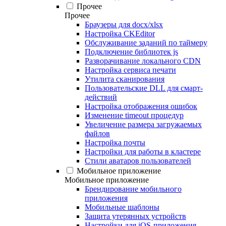
Прочее
Прочее
Браузеры для docx/xlsx
Настройка CKEditor
Обслуживание заданий по таймеру
Подключение библиотек js
Разворачивание локального CDN
Настройка сервиса печати
Утилита сканирования
Пользовательские DLL для смарт-
действий
Настройка отображения ошибок
Изменение timeout процедур
Увеличение размера загружаемых
файлов
Настройка почты
Настройки для работы в кластере
Стили аватаров пользователей
Мобильное приложение
Мобильное приложение
Брендирование мобильного
приложения
Мобильные шаблоны
Защита утерянных устройств
Настройки для iOS-приложения