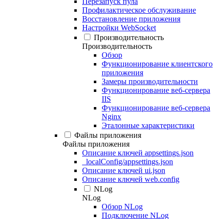
Перезапуск пула
Профилактическое обслуживание
Восстановление приложения
Настройки WebSocket
Производительность
Производительность
Обзор
Функционирование клиентского
приложения
Замеры производительности
Функционирование веб-сервера
IIS
Функционирование веб-сервера
Nginx
Эталонные характеристики
Файлы приложения
Файлы приложения
Описание ключей appsettings.json
_localConfig/appsettings.json
Описание ключей ui.json
Описание ключей web.config
NLog
NLog
Обзор NLog
Подключение NLog