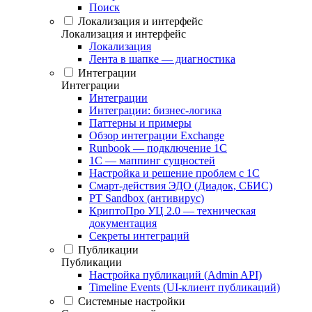
Поиск
Локализация и интерфейс
Локализация и интерфейс
Локализация
Лента в шапке — диагностика
Интеграции
Интеграции
Интеграции
Интеграции: бизнес-логика
Паттерны и примеры
Обзор интеграции Exchange
Runbook — подключение 1С
1С — маппинг сущностей
Настройка и решение проблем с 1С
Смарт-действия ЭДО (Диадок, СБИС)
PT Sandbox (антивирус)
КриптоПро УЦ 2.0 — техническая
документация
Секреты интеграций
Публикации
Публикации
Настройка публикаций (Admin API)
Timeline Events (UI-клиент публикаций)
Системные настройки