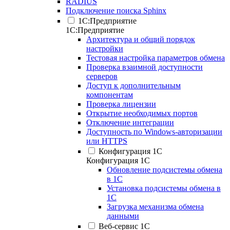
RADIUS
Подключение поиска Sphinx
1С:Предприятие
1С:Предприятие
Архитектура и общий порядок
настройки
Тестовая настройка параметров обмена
Проверка взаимной доступности
серверов
Доступ к дополнительным
компонентам
Проверка лицензии
Открытие необходимых портов
Отключение интеграции
Доступность по Windows-авторизации
или HTTPS
Конфигурация 1С
Конфигурация 1С
Обновление подсистемы обмена
в 1С
Установка подсистемы обмена в
1С
Загрузка механизма обмена
данными
Веб-сервис 1С