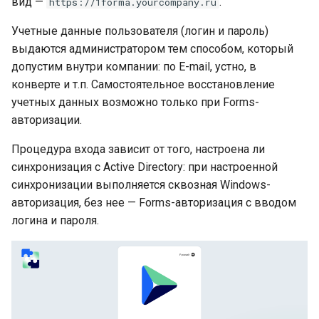
вид —
.
https://1forma.yourcompany.ru
Защита от подбора и
блокировки
Учетные данные пользователя (логин и пароль)
выдаются администратором тем способом, который
Отзыв именной лицензии
допустим внутри компании: по E-mail, устно, в
во время сессии
конверте и т.п. Самостоятельное восстановление
учетных данных возможно только при Forms-
Самостоятельная
авторизации.
регистрация
Процедура входа зависит от того, настроена ли
Процесс регистрации
синхронизация с Active Directory: при настроенной
синхронизации выполняется сквозная Windows-
Требования к паролю и
авторизация, без нее — Forms-авторизация с вводом
расширенная политика
логина и пароля.
безопасности при
регистрации
SSO (Single Sign-On)
Возврат на исходную