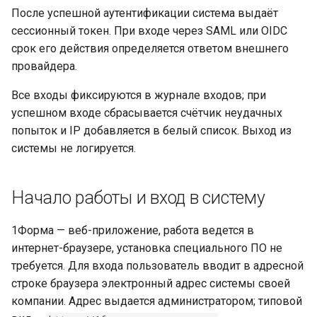
После успешной аутентификации система выдаёт
Провайдер CalDAV
Публикации
Windows-аутентификация и
сессионный токен. При входе через SAML или OIDC
Lua в смарт-скриптах
первый вход
срок его действия определяется ответом внешнего
Паттерны и примеры
Системные настройки
провайдера.
Python в смарт-скриптах
Многофакторная
FAQ — CalDAV
Форм-контролы
Все входы фиксируются в журнале входов; при
аутентификация (MFA)
NLP API в скриптах
успешном входе сбрасывается счётчик неудачных
Exchange — диагностика
Телефония
попыток и IP добавляется в белый список. Выход из
Политики паролей для веб-
синхронизации
системы не логируется.
входа
Календарь — решение
Пароли для
проблем
Начало работы и вход в систему
самостоятельной
регистрации
Ресурсы — настройка
1Форма — веб-приложение, работа ведется в
интернет-браузере, установка специального ПО не
Мобильные политики
Ресурсы и планировщик
требуется. Для входа пользователь вводит в адресной
паролей и
строке браузера электронный адрес системы своей
восстановление
Социальная сеть
компании. Адрес выдается администратором; типовой