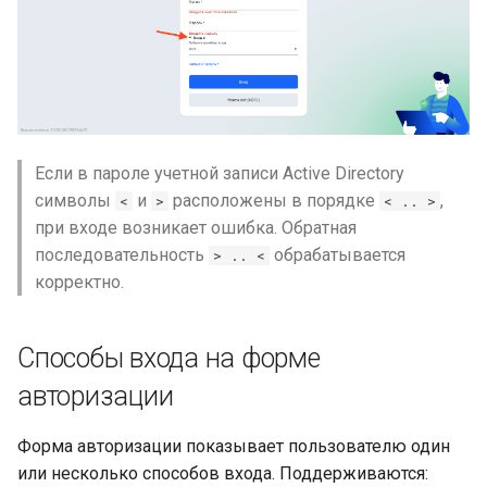
страницу при входе через
внешнего провайдера
Режим перевоплощения
Персональные токены
Если в пароле учетной записи Active Directory
доступа (PAT)
символы
и
расположены в порядке
,
<
>
< .. >
при входе возникает ошибка. Обратная
Интерфейс управления
последовательность
обрабатывается
> .. <
токенами
корректно.
Текущие ограничения PAT
Способы входа на форме
MCP-имперсонация
авторизации
(перевоплощение через
MCP)
Форма авторизации показывает пользователю один
Мои секреты (self-service
или несколько способов входа. Поддерживаются: