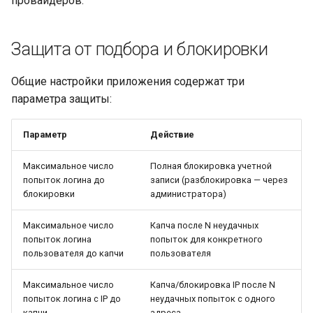
провайдеров.
Защита от подбора и блокировки
Общие настройки приложения содержат три
параметра защиты:
Параметр
Действие
Максимальное число
Полная блокировка учетной
попыток логина до
записи (разблокировка — через
блокировки
администратора)
Максимальное число
Капча после N неудачных
попыток логина
попыток для конкретного
пользователя до капчи
пользователя
Максимальное число
Капча/блокировка IP после N
попыток логина с IP до
неудачных попыток с одного
капчи
адреса