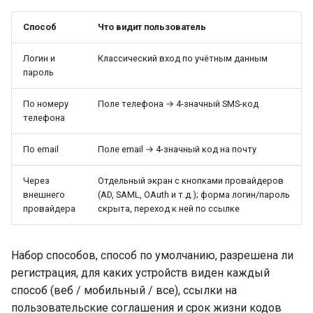
secrets)
Способ
Что видит пользователь
Типы секретов
Логин и
Классический вход по учётным данным
пароль
Создание секрета
По номеру
Поле телефона → 4-значный SMS-код
Редактирование и
телефона
удаление
По email
Поле email → 4-значный код на почту
Ограничения
Через
Отдельный экран с кнопками провайдеров
Согласие на обработку
внешнего
(AD, SAML, OAuth и т.д.); форма логин/пароль
провайдера
скрыта, переход к ней по ссылке
персональных данных
Безопасность транспорта и
Набор способов, способ по умолчанию, разрешена ли
кастомизация страницы
регистрация, для каких устройств виден каждый
авторизации
способ (веб / мобильный / все), ссылки на
пользовательские соглашения и срок жизни кодов