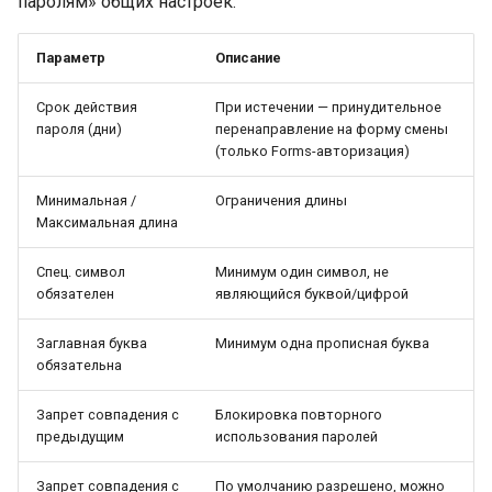
паролям» общих настроек:
Параметр
Описание
Срок действия
При истечении — принудительное
пароля (дни)
перенаправление на форму смены
(только Forms-авторизация)
Минимальная /
Ограничения длины
Максимальная длина
Спец. символ
Минимум один символ, не
обязателен
являющийся буквой/цифрой
Заглавная буква
Минимум одна прописная буква
обязательна
Запрет совпадения с
Блокировка повторного
предыдущим
использования паролей
Запрет совпадения с
По умолчанию разрешено, можно