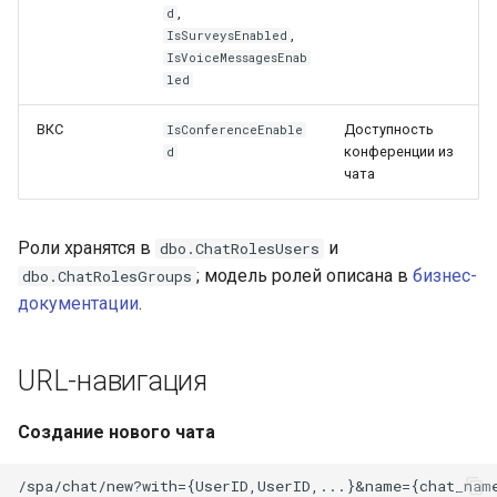
,
d
,
IsSurveysEnabled
IsVoiceMessagesEnab
led
ВКС
Доступность
IsConferenceEnable
конференции из
d
чата
Роли хранятся в
и
dbo.ChatRolesUsers
; модель ролей описана в
бизнес-
dbo.ChatRolesGroups
документации
.
URL-навигация
Создание нового чата
/spa/chat/new?with={UserID,UserID,...}&name={chat_name