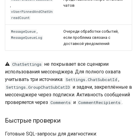
,
чатов
vUserPinnedAndChatUn
readCount
,
Очереди обработки событий,
MessageQueue
если проблема связана с
MessageQueueLog
доставкой уведомлений
⚠️
не покрывает все сценарии
ChatSettings
использования мессенджера. Для полного охвата
учитывать три источника:
,
Settings.ChatSubcatId
и задачи, закреплённые в
Settings.GroupChatSubCatID
мессенджере через подписки. Активность сообщений
проверяется через
и
.
Comments
CommentRecipients
Быстрые проверки
Готовые SQL-запросы для диагностики: