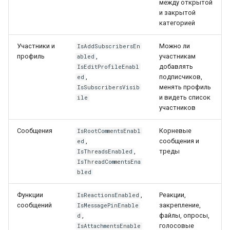
между открытой
и закрытой
категорией
Участники и
Можно ли
IsAddSubscribersEn
профиль
,
участникам
abled
добавлять
IsEditProfileEnabl
,
подписчиков,
ed
менять профиль
IsSubscribersVisib
и видеть список
ile
участников
Сообщения
Корневые
IsRootCommentsEnabl
,
сообщения и
ed
,
треды
IsThreadsEnabled
IsThreadCommentsEna
bled
Функции
,
Реакции,
IsReactionsEnabled
сообщений
закрепление,
IsMessagePinEnable
,
файлы, опросы,
d
голосовые
IsAttachmentsEnable