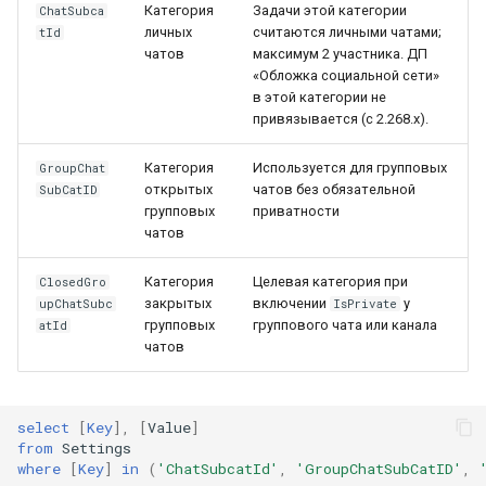
Категория
Задачи этой категории
ChatSubca
личных
считаются личными чатами;
tId
чатов
максимум 2 участника. ДП
«Обложка социальной сети»
в этой категории не
привязывается (с 2.268.x).
Категория
Используется для групповых
GroupChat
открытых
чатов без обязательной
SubCatID
групповых
приватности
чатов
Категория
Целевая категория при
ClosedGro
закрытых
включении
у
upChatSubc
IsPrivate
групповых
группового чата или канала
atId
чатов
select
[
Key
],
[
Value
]
from
Settings
where
[
Key
]
in
(
'ChatSubcatId'
,
'GroupChatSubCatID'
,