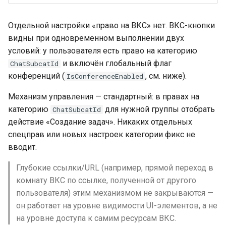
Отдельной настройки «право на ВКС» нет. ВКС-кнопки
видны при одновременном выполнении двух
условий: у пользователя есть право на категорию
и включён глобальный флаг
ChatSubcatId
конференций (
, см. ниже).
IsConferenceEnabled
Механизм управления — стандартный: в правах на
категорию
для нужной группы отобрать
ChatSubcatId
действие «Создание задач». Никаких отдельных
спецправ или новых настроек категории фикс не
вводит.
Глубокие ссылки/URL (например, прямой переход в
комнату ВКС по ссылке, полученной от другого
пользователя) этим механизмом не закрываются —
он работает на уровне видимости UI-элементов, а не
на уровне доступа к самим ресурсам ВКС.