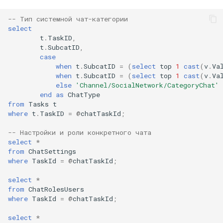
-- Тип системной чат-категории
select
t
.
TaskID
,
t
.
SubcatID
,
case
when
t
.
SubcatID
=
(
select
top
1
cast
(
v
.
Va
when
t
.
SubcatID
=
(
select
top
1
cast
(
v
.
Va
else
'Channel/SocialNetwork/CategoryChat'
end
as
ChatType
from
Tasks
t
where
t
.
TaskID
=
@
chatTaskId
;
-- Настройки и роли конкретного чата
select
*
from
ChatSettings
where
TaskId
=
@
chatTaskId
;
select
*
from
ChatRolesUsers
where
TaskId
=
@
chatTaskId
;
select
*