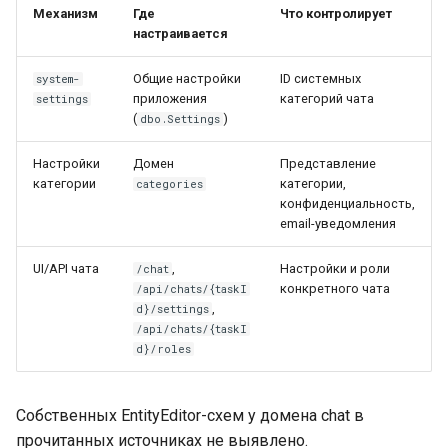
Механизм
Где
Что контролирует
Провайдер CalDAV
настраивается
Быстрые проверки
Lua в смарт-скриптах
Паттерны и примеры
Общие настройки
ID системных
system-
Типичные тикеты
Python в смарт-скриптах
приложения
категорий чата
settings
FAQ — CalDAV
(
)
dbo.Settings
«Не могу добавить
NLP API в скриптах
Настройки
Домен
Представление
подписчика в личном
Exchange — диагностика
категории
категории,
categories
чате»
синхронизации
конфиденциальность,
email-уведомления
Связанные документы
Календарь — решение
проблем
UI/API чата
,
Настройки и роли
/chat
конкретного чата
/api/chats/{taskI
,
d}/settings
Ресурсы — настройка
/api/chats/{taskI
d}/roles
Ресурсы и планировщик
Социальная сеть
Собственных EntityEditor-схем у домена chat в
прочитанных источниках не выявлено.