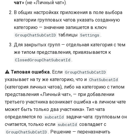
чат»
(не «Личный чат»).
В общих настройках приложения в поле выбора
категории групповых чатов указать созданную
категорию — значение запишется в ключ
таблицы
.
GroupChatSubCatID
Settings
Для закрытых групп — отдельная категория с тем
же типом представления, привязывается к
.
ClosedGroupChatSubcatId
⚠️
Типовая ошибка.
Если
GroupChatSubCatID
указывает на ту же категорию, что и
ChatSubcatId
(категория личных чатов), либо на категорию с типом
представления «Личный чат», — при добавлении
третьего участника возникает ошибка «в личном чате
может быть только два участника». Тип чата
определяется по
задачи-чата: групповым он
subcatId
считается, только если
совпадает с
subcatId
. Решение — переназначить
GroupChatSubCatID