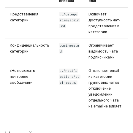
описана
chat
Представления
Включает
../catego
категории
доступность чат-
ries/admin
представления в
.md
категории
Конфиденциальность
Ограничивает
business.m
категории
видимость чата
d
подписчиками
«Не посылать
Отключает email
../notifi
почтовые
из категории
cations/bu
сообщения»
групповых чатов;
siness.md
отключение
уведомлений
отдельного чата
на email не влияет