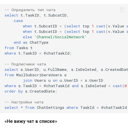
-- Определить тип чата
select
t
.
TaskID
,
t
.
SubcatID
,
case
when
t
.
SubcatID
=
(
select
top
1
cast
(
v
.
Value
when
t
.
SubcatID
=
(
select
top
1
cast
(
v
.
Value
else
'Channel/SocialNetwork'
end
as
ChatType
from
Tasks
t
where
t
.
TaskID
=
@
chatTaskId
;
-- Подписчики чата
select
s
.
UserID
,
u
.
FullName
,
s
.
IsDeleted
,
s
.
CreatedDa
from
MailSubscribersUsers
s
join
Users
u
on
u
.
UserID
=
s
.
UserID
where
s
.
TaskID
=
@
chatTaskId
and
s
.
IsDeleted
=
cast
(
0
order
by
s
.
CreatedDate
;
-- Настройки чата
select
*
from
ChatSettings
where
TaskId
=
@
chatTaskId
«Не вижу чат в списке»