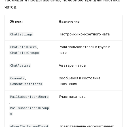
чатов:
Объект
Назначение
Настройки конкретного чата
ChatSettings
,
Роли пользователей и групп в
ChatRolesUsers
чате
ChatRolesGroups
Аватары чатов
ChatAvatars
,
Сообщения и состояние
Comments
прочтения
CommentRecipients
Участники чата
MailSubscribersUsers
,
MailSubscribersGroup
s
Представление непрочитанных
vUserChatUnreadCount