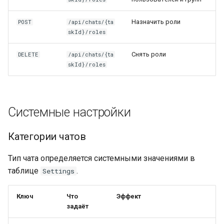
Назначить роли
POST
/api/chats/{ta
skId}/roles
Снять роли
DELETE
/api/chats/{ta
skId}/roles
Системные настройки
Категории чатов
Тип чата определяется системными значениями в
таблице
.
Settings
Ключ
Что
Эффект
задаёт