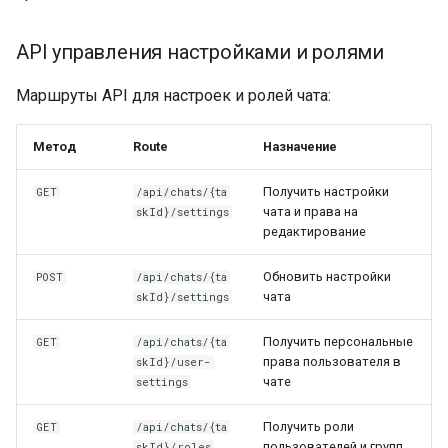
API управления настройками и ролями
Маршруты API для настроек и ролей чата:
Метод
Route
Назначение
Получить настройки
GET
/api/chats/{ta
чата и права на
skId}/settings
редактирование
Обновить настройки
POST
/api/chats/{ta
чата
skId}/settings
Получить персональные
GET
/api/chats/{ta
права пользователя в
skId}/user-
чате
settings
Получить роли
GET
/api/chats/{ta
пользователей и групп
skId}/roles