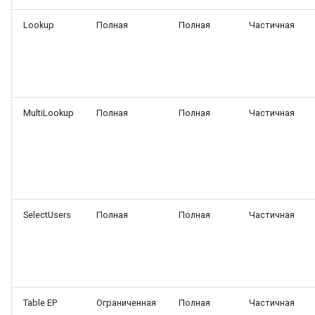
Провайдер CalDAV
Lookup
Полная
Полная
Частичная
Lua в смарт-скриптах
Паттерны и примеры
Python в смарт-скриптах
FAQ — CalDAV
NLP API в скриптах
MultiLookup
Полная
Полная
Частичная
Exchange — диагностика
синхронизации
Календарь — решение
проблем
SelectUsers
Полная
Полная
Частичная
Ресурсы — настройка
Ресурсы и планировщик
Социальная сеть
Table EP
Ограниченная
Полная
Частичная