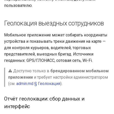
пользователю.
Провайдер CalDAV
Публикации
Lua в смарт-скриптах
Паттерны и примеры
Системные настройки
Геолокация выездных сотрудников
Python в смарт-скриптах
FAQ — CalDAV
Форм-контролы
Мобильное приложение может собирать координаты
NLP API в скриптах
устройства и показывать треки движения на карте —
Exchange — диагностика
Телефония
для контроля курьеров, водителей, торговых
синхронизации
представителей, выездных бригад. Источники
геоданных: GPS/ГЛОНАСС, сотовая сеть, Wi-Fi.
Календарь — решение
проблем
⚠️ Доступно только в
брендированном мобильном
приложении
и требует настройки администратором
Ресурсы — настройка
(см.
admin.md § Геолокация
).
Ресурсы и планировщик
Отчёт геолокации: сбор данных и
Социальная сеть
интерфейс