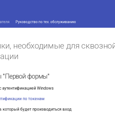
ателя
Руководство по тех. обслуживанию
ки, необходимые для сквозно
зации
ы "Первой формы"
с аутентификацией Windows
нтификации по токенам
 в который будет производиться вход