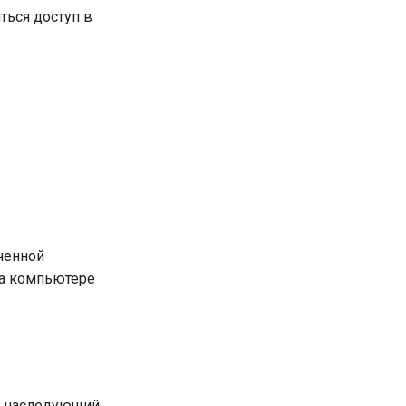
ться доступ в
ченной
на компьютере
и, наследующий