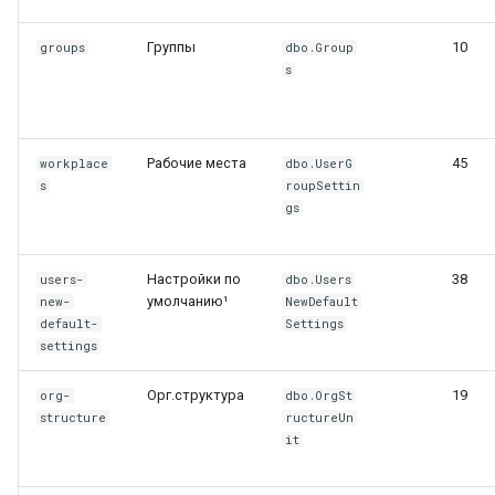
дополнительных
параметров (тип «Новая
Группы
10
groups
dbo.Group
задача»)
s
Имя группы избранного
Рабочие места
45
workplace
dbo.UserG
Пользовательскые
s
roupSettin
счётчики
gs
Доступ из UI
Настройки по
38
users-
dbo.Users
умолчанию¹
new-
NewDefault
15. Синхронизация
default-
Settings
AD/LDAP — параметры
settings
профиля
Орг.структура
19
org-
dbo.OrgSt
Флаги синхронизации
structure
ructureUn
(10+ параметров)
it
Формат логинов и