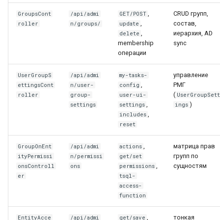
,
CRUD групп,
GroupsCont
/api/admi
GET/POST
,
состав,
roller
n/groups/
update
,
иерархия, AD
delete
membership
sync
операции
управление
UserGroupS
/api/admi
my-tasks-
,
РМГ
ettingsCont
n/user-
config
(
roller
group-
user-ui-
UserGroupSet
,
)
settings
settings
ings
,
includes
reset
,
матрица прав
GroupOnEnt
/api/admi
actions
групп по
ityPermissi
n/permissi
get/set
,
сущностям
onsControll
ons
permissions
er
tsql-
access-
function
,
тонкая
EntityAcce
/api/admi
get/save