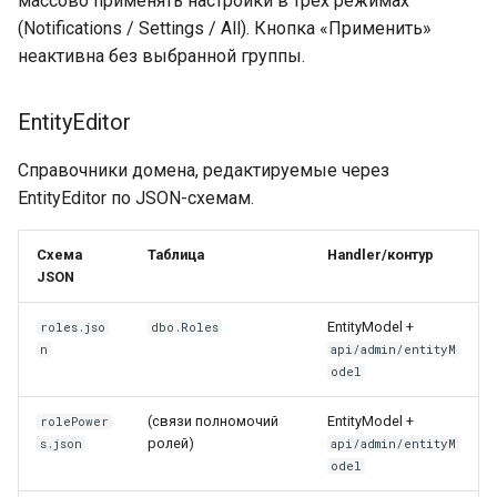
массово применять настройки в трёх режимах
(Notifications / Settings / All). Кнопка «Применить»
Настроить группу и
неактивна без выбранной группы.
выдать права
Связать оргструктуру с
EntityEditor
группами
(автоматическое
Справочники домена, редактируемые через
членство)
EntityEditor по JSON-схемам.
Изменения в команде
Схема
Таблица
Handler/контур
JSON
Рекомендации
EntityModel +
roles.jso
dbo.Roles
n
api/admin/entityM
Типичные ошибки
odel
настройки
(связи полномочий
EntityModel +
rolePower
Минимальный SQL-чеклист
ролей)
s.json
api/admin/entityM
L2/L3
odel