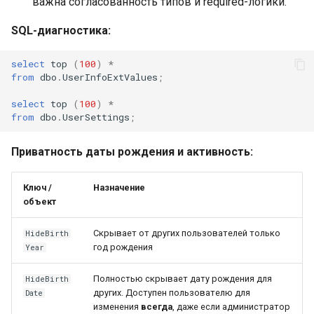
важна согласованность типов и required-логики.
SQL-диагностика:
select
top
(
100
)
*
from
dbo
.
UserInfoExtValues
;
select
top
(
100
)
*
from
dbo
.
UserSettings
;
Приватность даты рождения и активность:
Ключ /
Назначение
объект
Скрывает от других пользователей только
HideBirth
год рождения
Year
Полностью скрывает дату рождения для
HideBirth
других. Доступен пользователю для
Date
изменения
всегда
, даже если администратор