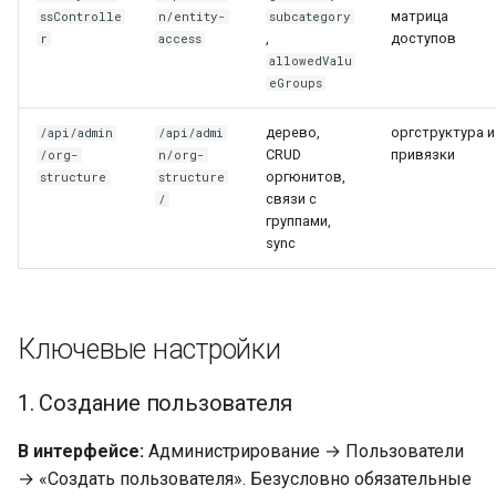
матрица
ssControlle
n/entity-
subcategory
,
доступов
r
access
allowedValu
eGroups
дерево,
оргструктура и
/api/admin
/api/admi
CRUD
привязки
/org-
n/org-
оргюнитов,
structure
structure
связи с
/
группами,
sync
Ключевые настройки
1. Создание пользователя
В интерфейсе:
Администрирование → Пользователи
→ «Создать пользователя». Безусловно обязательные