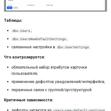
Таблицы:
;
dbo.Users
;
dbo.UsersNewDefaultSettings
связанные настройки в
.
dbo.UserSettings
Что контролируется:
обязательный набор атрибутов карточки
пользователя;
применение дефолтов уведомлений/интерфейса;
первичные связи с группой/оргструктурой.
Критичные зависимости:
дефолты читаются из
users-new-default-settings