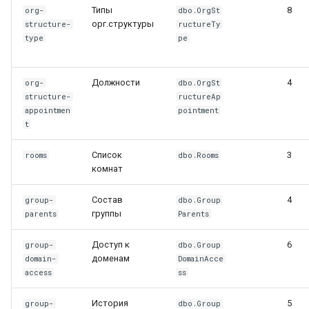
Типы
8
org-
dbo.OrgSt
оргструктура
орг.структуры
structure-
ructureTy
type
pe
LDAP-фильтры
Защита от массовых
Должности
4
org-
dbo.OrgSt
structure-
ructureAp
обновлений
appointmen
pointment
t
Маппинг полей
Список
3
rooms
dbo.Rooms
Оптимизация
комнат
Состав
4
16. Типы групп
group-
dbo.Group
группы
parents
Parents
17. Связи групп
Доступ к
6
group-
dbo.Group
доменам
domain-
DomainAcce
18. Импорт
access
ss
пользователей из Excel
История
5
group-
dbo.Group