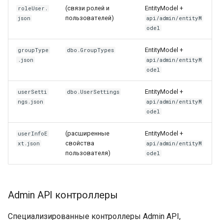
(связи ролей и
EntityModel +
roleUser.
Лицензии пользователей
пользователей)
json
api/admin/entityM
odel
EntityModel +
groupType
dbo.GroupTypes
.json
api/admin/entityM
odel
EntityModel +
userSetti
dbo.UserSettings
ngs.json
api/admin/entityM
odel
(расширенные
EntityModel +
userInfoE
свойства
xt.json
api/admin/entityM
пользователя)
odel
Admin API контроллеры
Специализированные контроллеры Admin API,