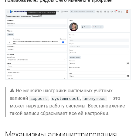
пользователя» рядом с его именем в профиле.
блоков
Просмотр задачи
Функции Диска
Приоритет режима
редактирования
Разрешить
кастомизировать UI
Персональное меню
⚠️ Не меняйте настройки системных учётных
записей
,
,
— это
support
systemrobot
anonymous
Профиль пользователя
может нарушить работу системы. Восстановление
— 7 вкладок
такой записи сбрасывает все её настройки.
Настройки интерфейса
Механизмы администрирования