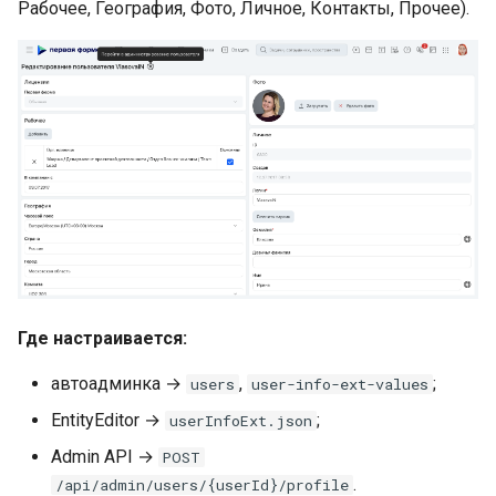
Рабочее, География, Фото, Личное, Контакты, Прочее).
Где настраивается:
автоадминка →
,
;
users
user-info-ext-values
EntityEditor →
;
userInfoExt.json
Admin API →
POST
.
/api/admin/users/{userId}/profile