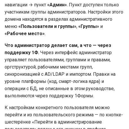
10. Специальные права
навигации → пункт
«Админ»
. Пункт доступен только
участникам группы администраторов. Настройки этого
11. Синхронизация с
домена находятся в разделах административного
AD/LDAP
меню
«Пользователи и группы»
,
«Группы»
и
«Рабочее место»
.
12. Комнаты (Rooms)
Что администратор делает сам, а что — через
13. Рабочие места групп —
поддержку 1Ф.
Через интерфейс администратор
детальная настройка
управляет пользователями, группами и правами,
оргструктурой, рабочими местами групп,
Стартовая страница
синхронизацией с AD/LDAP и импортом. Правки на
уровне платформы (код, смарт-логика ядра) и
Основная панель — 7
операции с БД, не описанные в этом руководстве,
элементов
выполняются через поддержку 1Формы.
К настройкам конкретного пользователя можно
Панель навигации
перейти и из пользовательского режима — по кнопке-
шестерёнке «Перейти в администрирование
Боковое меню — 6