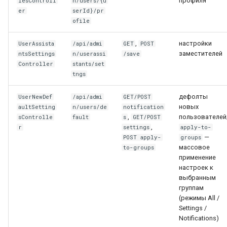
профиля
lesControll
n/users/{u
er
serId}/pr
ofile
,
настройки
UserAssista
/api/admi
GET
POST
заместителей
ntsSettings
n/userassi
/save
Controller
stants/set
tngs
дефолты
UserNewDef
/api/admi
GET/POST
новых
aultSetting
n/users/de
notification
,
пользователей
sControlle
fault
s
GET/POST
,
r
settings
apply-to-
—
POST apply-
groups
массовое
to-groups
применение
настроек к
выбранным
группам
(режимы All /
Settings /
Notifications)