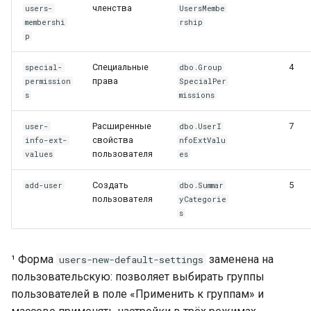
членства
users-
UsersMembe
19. Обновление имён
membershi
rship
p
20. Журнал событий
пользователя
Специальные
4
special-
dbo.Group
права
permission
SpecialPer
21. Права группы на
s
missions
группу
Расширенные
7
user-
dbo.UserI
свойства
info-ext-
nfoExtValu
22. Профиль
пользователя
values
es
пользователя — поля
карточки
Создать
5
add-user
dbo.Summar
пользователя
yCategorie
Признак «Сотрудник
s
компании» (IsEmployee)
¹ Форма
заменена на
users-new-default-settings
Пошаговые процедуры
пользовательскую: позволяет выбирать группы
пользователей в поле «Применить к группам» и
Создать пользователя