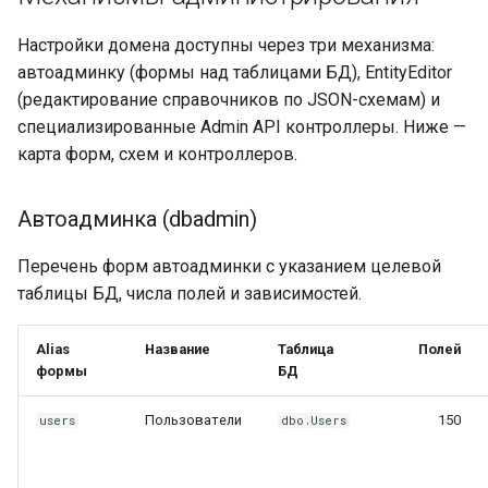
Мои задачи в
Настройки домена доступны через три механизма:
избранном
автоадминку (формы над таблицами БД), EntityEditor
JS/CSS вставки
(редактирование справочников по JSON-схемам) и
специализированные Admin API контроллеры. Ниже —
Дополнительные
карта форм, схем и контроллеров.
категории чатов
Автоадминка (dbadmin)
Удаление РМ
Перечень форм автоадминки с указанием целевой
14. Избранное группы
таблицы БД, числа полей и зависимостей.
(UserLinks)
Alias
Название
Таблица
Полей
Блок кнопок
формы
БД
Блок ссылок — 14 типов
Пользователи
150
users
dbo.Users
Предзаполнение