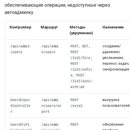
обеспечивающие операции, недоступные через
автоадминку.
Контроллер
Маршрут
Методы
Назначение
(укрупненно)
,
,
создание/
/api/admin
/api/admi
POST
GET
удаление/
/users
n/users
POST
,
увольнение,
/{id}/fire
перенос задач,
POST
синхронизация
/{id}/unfir
,
e
POST
/{id}/sync-
with-ad
выгрузка
UsersExpor
/api/admi
POST
пользователей
tControlle
n/users/ex
/excel
r
port
обновление
UsersProfi
/api/admi
POST