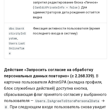
запретил редактирование блока «Личное»
(
). Для
CanEditPrivateInfo = false
администраторов дата рождения остаётся
видна
Фиксация активности пользователя (время
dbo.UserA
последнего входа в систему)
ctivityInS
,
ystem
Users.Last
OnlineTim
e
Действие «Запросить согласие на обработку
персональных данных повторно» (с 2.268.339).
В
карточке пользователя AdminSPA (вкладка профиля,
блок служебных действий) доступна кнопка,
сбрасывающая флаг принятого согласия у выбранного
пользователя —
→
Users.IsAgreeToStorePersonalData
. При следующем входе пользователь снова увидит
0