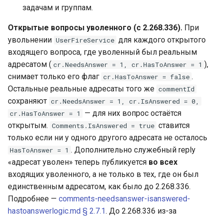
задачам и группам.
Открытые вопросы уволенного (с 2.268.336).
При
увольнении
для каждого открытого
UserFireService
входящего вопроса, где уволенный был реальным
адресатом (
),
cr.NeedsAnswer = 1, cr.HasToAnswer = 1
снимает только его флаг
.
cr.HasToAnswer = false
Остальные реальные адресаты того же
commentId
сохраняют
cr.NeedsAnswer = 1, cr.IsAnswered = 0,
— для них вопрос остаётся
cr.HasToAnswer = 1
открытым.
ставится
Comments.IsAnswered = true
только если ни у одного другого адресата не осталось
. Дополнительно служебный reply
HasToAnswer = 1
«адресат уволен» теперь публикуется
во всех
входящих уволенного, а не только в тех, где он был
единственным адресатом, как было до 2.268.336.
Подробнее —
comments-needsanswer-isanswered-
hastoanswerlogic.md § 2.7.1
. До 2.268.336 из-за