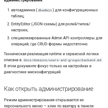
администрирования
:
Управление составом и
Провайдер CalDAV
автоадминка (
) для конфигурационных
dbadmin
копиями группы
Lua в смарт-скриптах
таблиц;
Паттерны и примеры
5. Рабочие места группы
Python в смарт-скриптах
EntityEditor (JSON-схемы) для ролей/типов/
(UserGroupSettings)
FAQ — CalDAV
настроек;
NLP API в скриптах
специализированные Admin API контроллеры для
6. Настройки по
Exchange — диагностика
операций, где CRUD-формы недостаточно.
умолчанию для новых
синхронизации
пользователей
Техническая реализация runtime и сервисной логики
Календарь — решение
описана в
.
docs/domains/users-and-groups/backend.md
7. Оргструктура и
проблем
В этом документе фокус только на настройках и
должности
диагностике мисконфигураций.
Ресурсы — настройка
8. Роли (roles / powers /
users)
Ресурсы и планировщик
Как открыть администрирование
9. Доступ к доменам
Социальная сеть
Режим администрирования открывается из
персонального меню — клик по аватару в панели