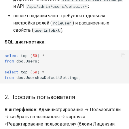
и API
;
/api/admin/users/default/*
после создания часто требуется отдельная
настройка ролей (
) и расширенных
roleUser
свойств (
).
userInfoExt
SQL-диагностика:
select
top
(
50
)
*
from
dbo
.
Users
;
select
top
(
50
)
*
from
dbo
.
UsersNewDefaultSettings
;
2. Профиль пользователя
В интерфейсе:
Администрирование → Пользователи
→ выбрать пользователя → карточка
«Редактирование пользователя» (блоки Лицензии,