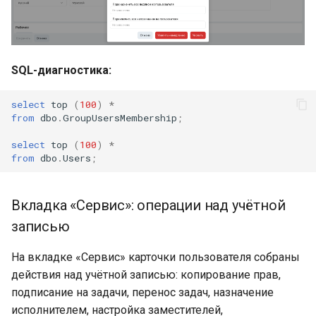
SQL-диагностика:
select
top
(
100
)
*
from
dbo
.
GroupUsersMembership
;
select
top
(
100
)
*
from
dbo
.
Users
;
Вкладка «Сервис»: операции над учётной
записью
На вкладке «Сервис» карточки пользователя собраны
действия над учётной записью: копирование прав,
подписание на задачи, перенос задач, назначение
исполнителем, настройка заместителей,