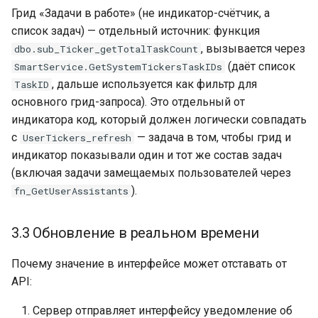
Грид «Задачи в работе» (не индикатор-счётчик, а
список задач) — отдельный источник: функция
, вызывается через
dbo.sub_Ticker_getTotalTaskCount
(даёт список
SmartService.GetSystemTickersTaskIDs
, дальше используется как фильтр для
TaskID
основного грид-запроса). Это отдельный от
индикатора код, который должен логически совпадать
с
— задача в том, чтобы грид и
UserTickers_refresh
индикатор показывали один и тот же состав задач
(включая задачи замещаемых пользователей через
).
fn_GetUserAssistants
3.3 Обновление в реальном времени
Почему значение в интерфейсе может отставать от
API:
Сервер отправляет интерфейсу уведомление об