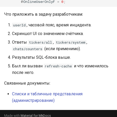
@
OnlineUserOnlyF
=
0
;
Что приложить в задачу разработчикам:
, часовой пояс, время инцидента.
userId
Скриншот UI со значением счётчика.
Ответы
,
,
tickers/all
tickers/system
(если применимо).
chats/counters
Результаты SQL-блока выше.
Был ли вызван
и что изменилось
refresh-cache
после него.
Связанные документы:
Списки и табличные представления
(администрирование)
Made with
Material for MkDocs