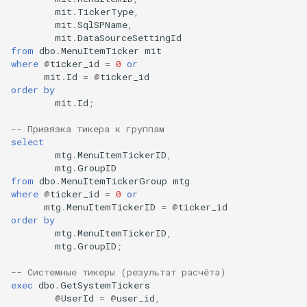
mit
.
TickerType
,
mit
.
SqlSPName
,
mit
.
DataSourceSettingId
from
dbo
.
MenuItemTicker
mit
where
@
ticker_id
=
0
or
mit
.
Id
=
@
ticker_id
order
by
mit
.
Id
;
-- Привязка тикера к группам
select
mtg
.
MenuItemTickerID
,
mtg
.
GroupID
from
dbo
.
MenuItemTickerGroup
mtg
where
@
ticker_id
=
0
or
mtg
.
MenuItemTickerID
=
@
ticker_id
order
by
mtg
.
MenuItemTickerID
,
mtg
.
GroupID
;
-- Системные тикеры (результат расчёта)
exec
dbo
.
GetSystemTickers
@
UserId
=
@
user_id
,