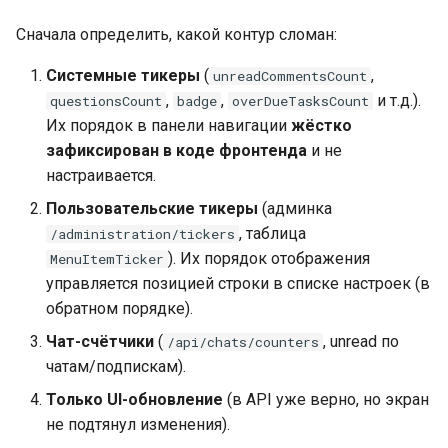
Провайдер CalDAV
Сначала определить, какой контур сломан:
Lua в смарт-скриптах
Паттерны и примеры
Системные тикеры
(
,
unreadCommentsCount
Python в смарт-скриптах
,
,
и т.д.).
questionsCount
badge
overDueTasksCount
FAQ — CalDAV
Их порядок в панели навигации
жёстко
NLP API в скриптах
зафиксирован в коде фронтенда
и не
Exchange — диагностика
настраивается.
синхронизации
Пользовательские тикеры
(админка
, таблица
/administration/tickers
Календарь — решение
). Их порядок отображения
MenuItemTicker
проблем
управляется позицией строки в списке настроек (в
обратном порядке).
Ресурсы — настройка
Чат-счётчики
(
, unread по
/api/chats/counters
Ресурсы и планировщик
чатам/подпискам).
Только UI-обновление
(в API уже верно, но экран
Социальная сеть
не подтянул изменения).