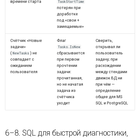
времени старта
TaskStartTime
потерян при
доработке
под «свои +
замещаемые»
Счётчик «Новые
Флаг
Сверить,
задачи»
открывал ли
Tasks.IsNew
(
) не
сбрасывается
пользователь
NewTasks
совпадает с
при первом
задачу; при
ожиданием
прочтении
расхождении
пользователя
задачи:
между стендами
прочитанная,
движок БД ни
но не начатая
при чём —
задача из
определение
счётчика
общее для MS
уходит
SQL и PostgreSQL
6–8. SQL для быстрой диагностики,