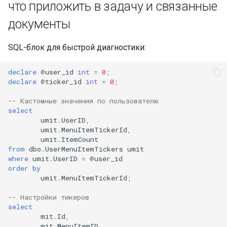
что приложить в задачу и связанные
документы
SQL-блок для быстрой диагностики:
declare
@
user_id
int
=
0
;
declare
@
ticker_id
int
=
0
;
-- Кастомные значения по пользователю
select
umit
.
UserID
,
umit
.
MenuItemTickerId
,
umit
.
ItemCount
from
dbo
.
UserMenuItemTickers
umit
where
umit
.
UserID
=
@
user_id
order
by
umit
.
MenuItemTickerId
;
-- Настройки тикеров
select
mit
.
Id
,
mit
.
MenuItemID
,