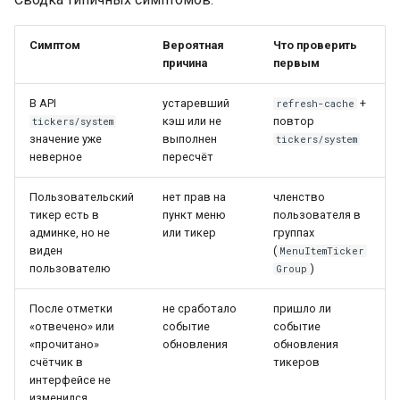
Симптом
Вероятная
Что проверить
причина
первым
В API
устаревший
+
refresh-cache
кэш или не
повтор
tickers/system
значение уже
выполнен
tickers/system
неверное
пересчёт
Пользовательский
нет прав на
членство
тикер есть в
пункт меню
пользователя в
админке, но не
или тикер
группах
виден
(
MenuItemTicker
пользователю
)
Group
После отметки
не сработало
пришло ли
«отвечено» или
событие
событие
«прочитано»
обновления
обновления
счётчик в
тикеров
интерфейсе не
изменился