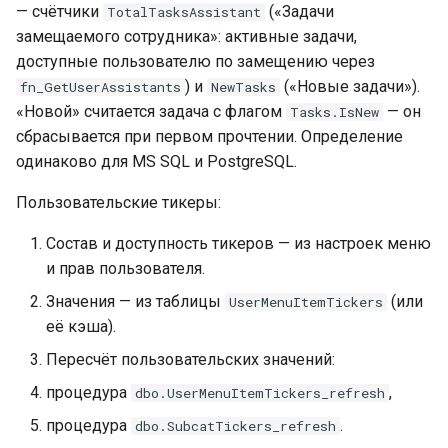
— счётчики
(«Задачи
TotalTasksAssistant
замещаемого сотрудника»: активные задачи,
доступные пользователю по замещению через
) и
(«Новые задачи»).
fn_GetUserAssistants
NewTasks
«Новой» считается задача с флагом
— он
Tasks.IsNew
сбрасывается при первом прочтении. Определение
одинаково для MS SQL и PostgreSQL.
Пользовательские тикеры:
Состав и доступность тикеров — из настроек меню
и прав пользователя.
Значения — из таблицы
(или
UserMenuItemTickers
её кэша).
Пересчёт пользовательских значений:
процедура
,
dbo.UserMenuItemTickers_refresh
процедура
.
dbo.SubcatTickers_refresh