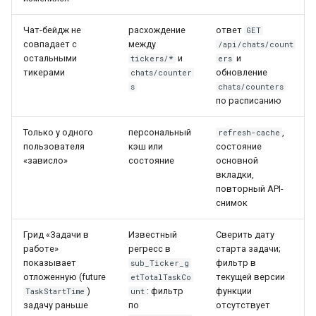
Чат-бейдж не
расхождение
ответ
GET
совпадает с
между
/api/chats/count
остальными
и
и
tickers/*
ers
тикерами
обновление
chats/counter
s
chats/counters
по расписанию
Только у одного
персональный
,
refresh-cache
пользователя
кэш или
состояние
«зависло»
состояние
основной
вкладки,
повторный API-
снимок
Грид «Задачи в
Известный
Сверить дату
работе»
регресс в
старта задачи;
показывает
фильтр в
sub_Ticker_g
отложенную (future
текущей версии
etTotalTaskCo
)
: фильтр
функции
TaskStartTime
unt
задачу раньше
по
отсутствует