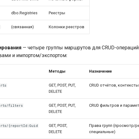
dbo.Registries
Реестры
(связанная)
Колонки реестров
s
ирования
— четыре группы маршрутов для CRUD-операций 
вами и импортом/экспортом:
Методы
Назначение
GET, POST, PUT,
CRUD отчётов, контексты
orts
DELETE
GET, POST, PUT,
CRUD фильтров и параме
rts/filters
DELETE
GET, POST,
Права групп (просмотр/р
orts/{reportId:Guid
DELETE
специальные)