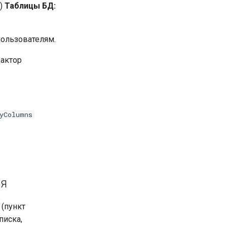
а)
Таблицы БД:
пользователям.
актор
yColumns
ия
(пункт
писка,