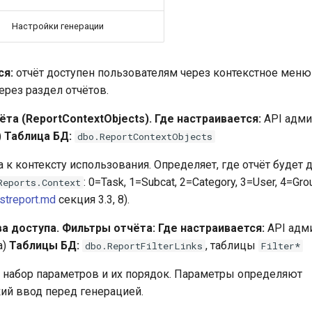
Настройки генерации
ся:
отчёт доступен пользователям через контекстное меню
ерез раздел отчётов.
та (ReportContextObjects).
Где настраивается:
API адми
)
Таблица БД:
dbo.ReportContextObjects
 к контексту использования. Определяет, где отчёт будет д
: 0=Task, 1=Subcat, 2=Category, 3=User, 4=Gr
Reports.Context
streport.md
секция 3.3, 8).
а доступа.
Фильтры отчёта:
Где настраивается:
API адм
а)
Таблицы БД:
, таблицы
dbo.ReportFilterLinks
Filter*
 набор параметров и их порядок. Параметры определяют
ий ввод перед генерацией.