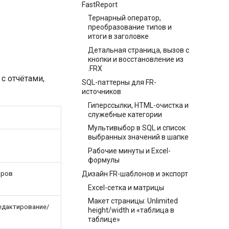
FastReport
Тернарный оператор,
преобразование типов и
итоги в заголовке
Детальная страница, вызов с
кнопки и восстановление из
.FRX
с отчётами,
SQL-паттерны для FR-
источников
Гиперссылки, HTML-очистка и
служебные категории
Мультивыбор в SQL и список
выбранных значений в шапке
Рабочие минуты и Excel-
формулы
Дизайн FR-шаблонов и экспорт
тров
Excel-сетка и матрицы
Макет страницы: Unlimited
едактирование/
height/width и «таблица в
таблице»