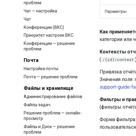
проблем
Чат — настройка
Параметры
Чат
Конференции (ВКС)
Как применяет
Приоритет настроек ВКС
категории или ч
Конференции — решение
проблем
Контексты отчё
(
/{id}/context
Почта
Настройка почты
Привязка отчёта
Почта — решение проблем
Значения поля
support-guide-fa
Файлы и хранилище
Администрирование файлов
Фильтры и прав
Файлы задач
(фильтры отчёт
Решение проблем — онлайн-
просмотр
Форма фильтра:
Файлы и Диск — решение
пользовательск
проблем