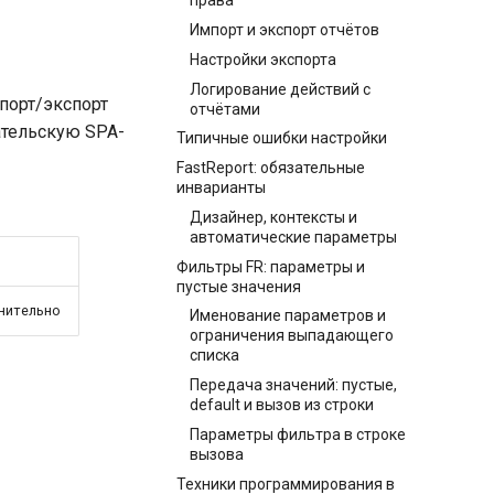
права
Импорт и экспорт отчётов
Настройки экспорта
Логирование действий с
мпорт/экспорт
отчётами
ательскую SPA-
Типичные ошибки настройки
FastReport: обязательные
инварианты
Дизайнер, контексты и
автоматические параметры
Фильтры FR: параметры и
пустые значения
нительно
Именование параметров и
ограничения выпадающего
списка
Передача значений: пустые,
default и вызов из строки
Параметры фильтра в строке
вызова
Техники программирования в