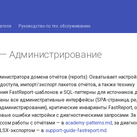
ателя
Руководство по тех. обслуживанию
 — Администрирование
инистратора домена отчётов (reports). Охватывает настрой
доступа, импорт/экспорт пакетов отчётов, а также технику
ия FastReport-шаблонов и SQL-паттерны для источников д
аны все административные интерфейсы (SPA-страница, ре
 администрирования), критические инварианты FastReport, 
овые ошибки настройки с диагностическими запросами. За
сом работы с отчётами — в
academy-patterns.md
; за диагно
XLSX-экспортом — в
support-guide-fastreport.md
.