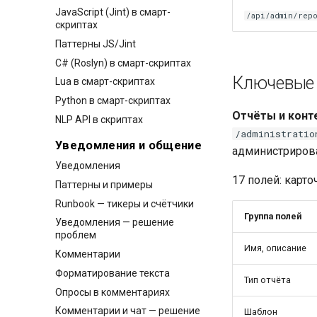
JavaScript (Jint) в смарт-
/api/admin/repo
скриптах
Паттерны JS/Jint
C# (Roslyn) в смарт-скриптах
Ключевые 
Lua в смарт-скриптах
Python в смарт-скриптах
Отчёты и конт
NLP API в скриптах
/administratio
Уведомления и общение
администриров
Уведомления
17 полей: карто
Паттерны и примеры
Runbook — тикеры и счётчики
Группа полей
Уведомления — решение
проблем
Имя, описание
Комментарии
Форматирование текста
Тип отчёта
Опросы в комментариях
Комментарии и чат — решение
Шаблон