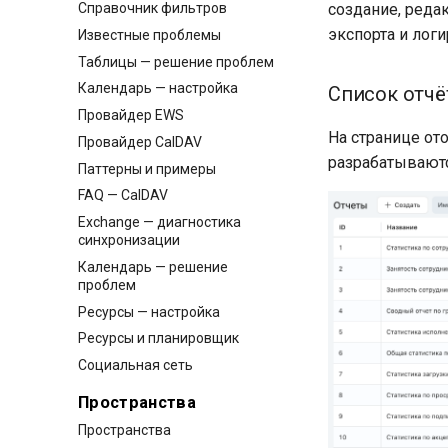
Справочник фильтров
создание, редак
экспорта и логи
Известные проблемы
Таблицы — решение проблем
Календарь — настройка
Список отчё
Провайдер EWS
На странице от
Провайдер CalDAV
разрабатываются
Паттерны и примеры
FAQ — CalDAV
Exchange — диагностика
синхронизации
Календарь — решение
проблем
Ресурсы — настройка
Ресурсы и планировщик
Социальная сеть
Пространства
Пространства