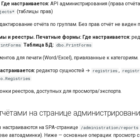
Где настраивается:
API администрирования (права отчёт
(таблицы прав)
jects*
дактирование отчёта по группам. Без прав отчёт не виден 
мы и реестры.
Печатные формы:
Где настраивается:
ред
Таблица БД:
rintForms
dbo.PrintForms
нтов для печати (Word/Excel), привязанные к категориям.
настраивается:
редактор сущностей →
,
registries
registr
bo.Registries
лонки реестров, доступных для просмотра/экспорта.
отчётами на странице администрирован
 настраиваются на SPA-странице
/administration/reports
еве автоадминки). Ниже — основные операции: просмотр с