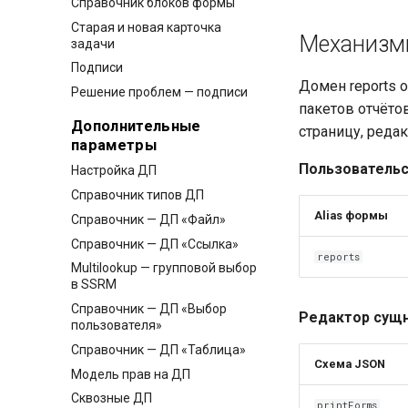
Справочник блоков формы
Старая и новая карточка
Механизм
задачи
Подписи
Домен reports 
Решение проблем — подписи
пакетов отчёто
Дополнительные
страницу, реда
параметры
Пользовательс
Настройка ДП
Справочник типов ДП
Alias формы
Справочник — ДП «Файл»
Справочник — ДП «Ссылка»
reports
Multilookup — групповой выбор
в SSRM
Справочник — ДП «Выбор
Редактор сущ
пользователя»
Справочник — ДП «Таблица»
Схема JSON
Модель прав на ДП
Сквозные ДП
printForms