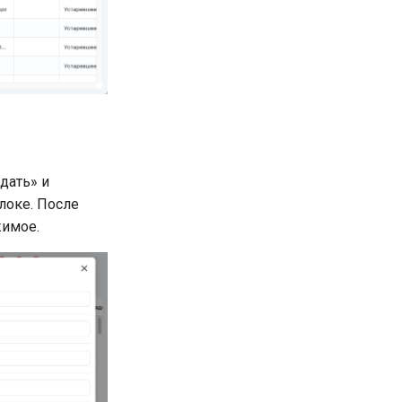
дать» и
локе. После
жимое.