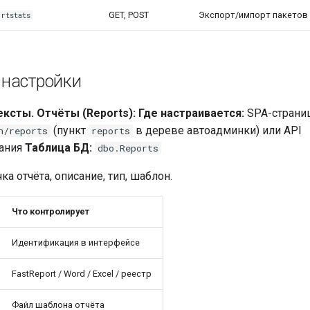
GET, POST
Экспорт/импорт пакетов
rtstats
настройки
ексты.
Отчёты (Reports):
Где настраивается:
SPA-страни
(пункт
в дереве автоадминки) или API
n/reports
reports
ания
Таблица БД:
dbo.Reports
чка отчёта, описание, тип, шаблон.
Что контролирует
Идентификация в интерфейсе
FastReport / Word / Excel / реестр
Файл шаблона отчёта