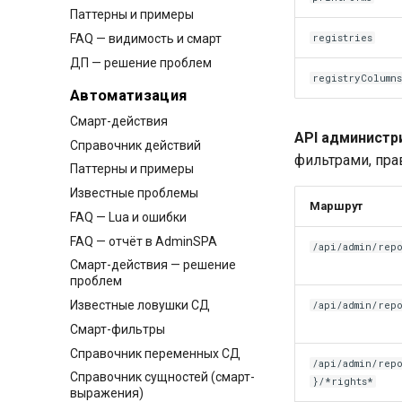
Паттерны и примеры
FAQ — видимость и смарт
registries
ДП — решение проблем
registryColumn
Автоматизация
Смарт-действия
API администр
Справочник действий
фильтрами, пра
Паттерны и примеры
Известные проблемы
Маршрут
FAQ — Lua и ошибки
FAQ — отчёт в AdminSPA
/api/admin/rep
Смарт-действия — решение
проблем
Известные ловушки СД
/api/admin/repo
Смарт-фильтры
Справочник переменных СД
/api/admin/rep
Справочник сущностей (смарт-
}/*rights*
выражения)