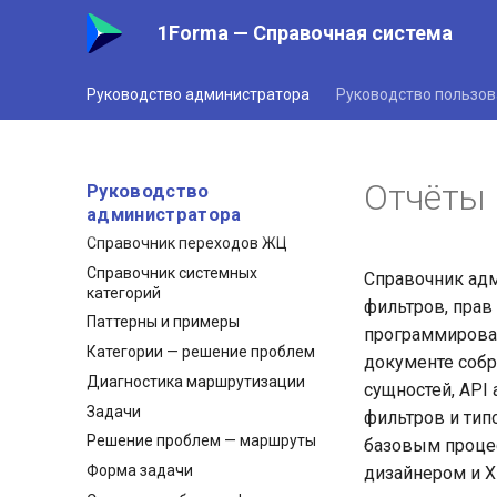
Права доступа
1Forma — Справочная система
Паттерны — права
Перевоплощение
Оргструктура
Руководство администратора
Руководство пользов
Методы синхронизации
оргструктуры
Категории и процессы
Отчёты
Руководство
администратора
Категории
Справочник переходов ЖЦ
Справочник системных
Справочник адм
категорий
фильтров, прав 
Паттерны и примеры
программирован
Категории — решение проблем
документе собр
Диагностика маршрутизации
сущностей, API
Задачи
фильтров и тип
Решение проблем — маршруты
базовым процес
Форма задачи
дизайнером и 