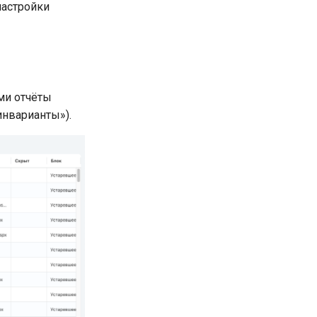
настройки
ми отчёты
инварианты»).