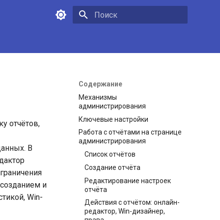
Инициализация поиска
Содержание
Механизмы
администрирования
Ключевые настройки
ку отчётов,
Работа с отчётами на странице
администрирования
анных. В
Список отчётов
дактор
Создание отчёта
ограничения
Редактирование настроек
 созданием и
отчёта
стикой, Win-
Действия с отчётом: онлайн-
редактор, Win-дизайнер,