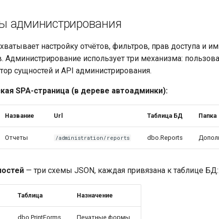
ы администрирования
охватывает настройку отчётов, фильтров, прав доступа и и
в. Администрирование использует три механизма: пользов
ктор сущностей и API администрирования.
кая SPA-страница (в дереве автоадминки):
Название
Url
Таблица БД
Папка
Отчеты
dbo.Reports
Допол
/administration/reports
ностей
— три схемы JSON, каждая привязана к таблице БД:
Таблица
Назначение
dbo.PrintForms
Печатные формы