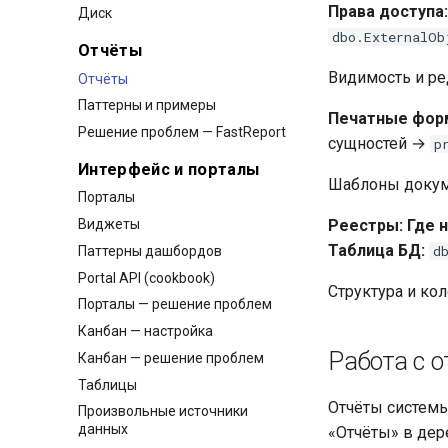
Права доступа:
Диск
dbo.ExternalOb
Отчёты
Видимость и ре
Отчёты
Паттерны и примеры
Печатные фор
Решение проблем — FastReport
сущностей →
p
Интерфейс и порталы
Шаблоны докуме
Порталы
Виджеты
Реестры:
Где 
Таблица БД:
d
Паттерны дашбордов
Portal API (cookbook)
Структура и ко
Порталы — решение проблем
Канбан — настройка
Работа с 
Канбан — решение проблем
Таблицы
Отчёты системы
Произвольные источники
данных
«Отчёты» в дер