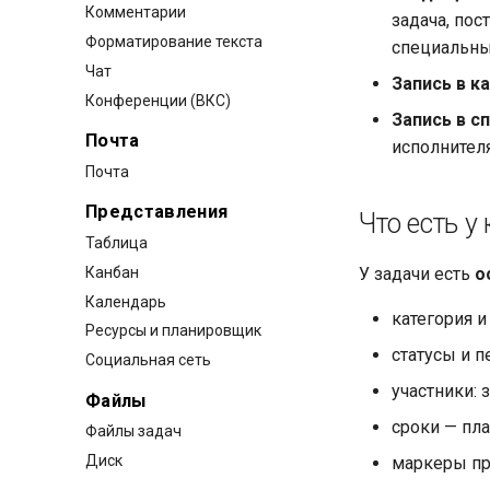
Комментарии
задача, пос
Форматирование текста
специальны
Чат
Запись в к
Конференции (ВКС)
Запись в с
Почта
исполнителя
Почта
Представления
Что есть у
Таблица
Канбан
У задачи есть
о
Календарь
категория и
Ресурсы и планировщик
статусы и п
Социальная сеть
участники: 
Файлы
сроки — пл
Файлы задач
Диск
маркеры пр