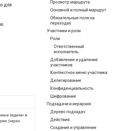
Просмотр маршрута
о для
Основной и полный маршрут
Обязательные поля на
переходах
и;
Участники и роли
Роли
Ответственный
исполнитель
Добавление и удаление
участников
Контекстное меню участника
Делегирование
Конфиденциальность
Шифрование
Подзадачи и иерархия
Дерево подзадач
чные задачи» в
Действия
орию (через
Создание и управление