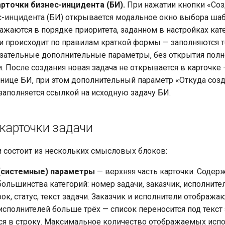
арточки бизнес-инцидента (БИ).
При нажатии кнопки «Соз
с-инцидента (БИ) открывается модальное окно выбора шаб
жаются в порядке приоритета, заданном в настройках кате
и происходит по правилам краткой формы — заполняются 
язательные дополнительные параметры, без открытия пол
и. После создания новая задача не открывается в карточке
ранице БИ, при этом дополнительный параметр «Откуда соз
заполняется ссылкой на исходную задачу БИ.
 карточки задачи
и состоит из нескольких смысловых блоков:
(системные) параметры
— верхняя часть карточки. Содер
ольшинства категорий: номер задачи, заказчик, исполнител
рок, статус, текст задачи. Заказчик и исполнители отобража
 исполнителей больше трёх — список переносится под текст 
ся в строку. Максимальное количество отображаемых испо