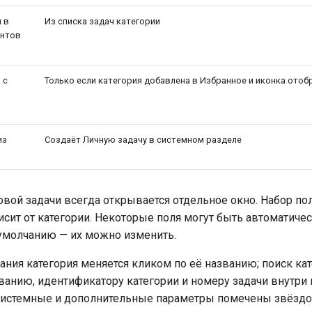
 в
Из списка задач категории
ентов
 с
Только если категория добавлена в Избранное и иконка ото
из
Создаёт Личную задачу в системном разделе
овой задачи всегда открывается отдельное окно. Набор по
исит от категории. Некоторые поля могут быть автоматиче
умолчанию — их можно изменить.
дания категория меняется кликом по её названию; поиск ка
званию, идентификатору категории и номеру задачи внутри 
системные и дополнительные параметры помечены звёздо