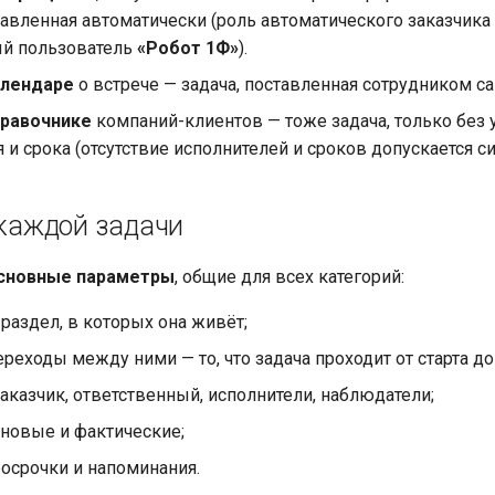
тавленная автоматически (роль автоматического заказчика
й пользователь
«Робот 1Ф»
).
алендаре
о встрече — задача, поставленная сотрудником с
правочнике
компаний-клиентов — тоже задача, только без 
 и срока (отсутствие исполнителей и сроков допускается си
 каждой задачи
сновные параметры
, общие для всех категорий:
 раздел, в которых она живёт;
ереходы между ними — то, что задача проходит от старта д
заказчик, ответственный, исполнители, наблюдатели;
ановые и фактические;
осрочки и напоминания.