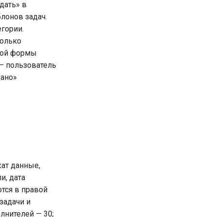
дать» в
лонов задач.
гории.
только
ной формы
 — пользователь
дано»
жат данные,
и, дата
ются в правой
задачи и
лнителей — 30;