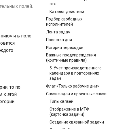
от»
ательных полей.
Каталог действий
Подбор свободных
исполнителей
Лента задач
опию» и в поле
Повестка дня
новится
История переходов
аждого
Важные предупреждения
(критичные правила)
5. Учёт производственного
календаря в повторениях
задач
Флаг «Только рабочие дни»
ии, то по
Связи задач и проектные связи
м к этой
егории.
Типы связей
Отображение в МТФ
(карточка задачи)
Создание связанной задачи