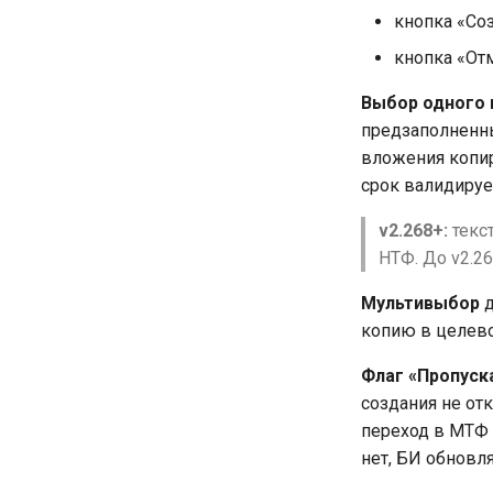
кнопка «Со
кнопка «От
Выбор одного
предзаполненны
вложения копир
срок валидируе
v2.268+:
текст
НТФ. До v2.2
Мультивыбор
д
копию в целево
Флаг «Пропуск
создания не отк
переход в МТФ 
нет, БИ обновля