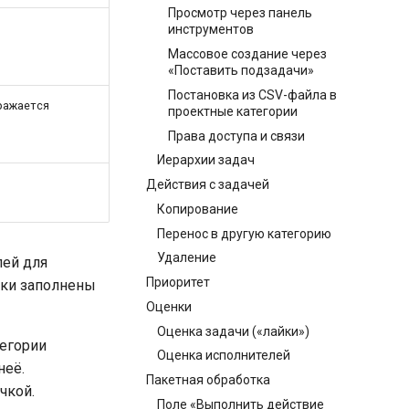
Просмотр через панель
инструментов
Массовое создание через
«Поставить подзадачи»
Постановка из CSV-файла в
бражается
проектные категории
Права доступа и связи
Иерархии задач
Действия с задачей
Копирование
Перенос в другую категорию
Удаление
лей для
Приоритет
ски заполнены
Оценки
Оценка задачи («лайки»)
тегории
Оценка исполнителей
неё.
Пакетная обработка
чкой.
Поле «Выполнить действие