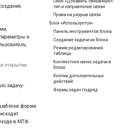
Окно «Добавить связанную»:
создания;
тип и направление связи
Права на разрыв связи
Блок «Используется»
ми,
Панель инструментов блока
 параметры и
Создание задачи из блока
льзователь;
Режим редактирования
таблицы
Контекстное меню задачи в
ри открытии
блоке
Кнопки дополнительных
действий
ую задачу-
Формы задач подряд
 шаблоне форма
оисходит
рехода в МТФ