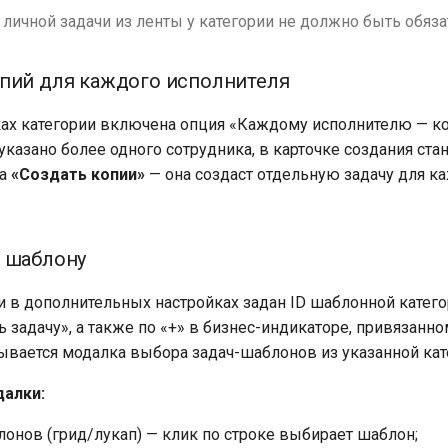
 личной задачи из ленты у категории не должно быть обяз
пий для каждого исполнителя
ках категории включена опция «Каждому исполнителю — к
указано более одного сотрудника, в карточке создания ста
ка
«Создать копии»
— она создаст отдельную задачу для к
 шаблону
и в дополнительных настройках задан ID шаблонной категор
 задачу», а также по «+» в бизнес-индикаторе, привязанно
рывается модалка выбора задач-шаблонов из указанной кат
алки:
лонов (грид/лукап) — клик по строке выбирает шаблон;