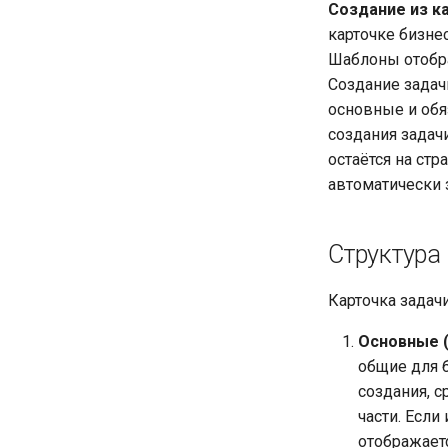
Создание из к
карточке бизне
Шаблоны отобра
Создание задач
основные и об
создания задач
остаётся на ст
автоматически 
Структура
Карточка задач
Основные 
общие для б
создания, с
части. Если
отображает