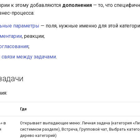
ории к этому добавляются
дополнения
— то, что специфичн
знес-процесса:
ьные параметры
— поля, нужные именно для этой категори
ментарии
, реакции;
согласования
;
и
связи между задачами
.
задачи
ия:
Где
» в
Открывает выпадающее меню: Личная задача (категория «Ли
и
системном разделе), Встреча, Групповой чат, Выбрать катег
дерево категорий)