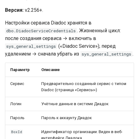
Версия:
v2.256+.
Настройки сервиса Diadoc хранятся в
. Жизненный цикл:
dbo.DiadocServiceCredentials
после создания сервиса → включить в
(«Diadoc Service»); перед
sys_general_settings
удалением → сначала убрать из
.
sys_general_settings
Параметр
Описание
Сервис
Предварительно созданный сервис с типом
Diadoc (страница «Сервисы»)
Логин
Учётные данные в системе Диадок
Пароль
Пароль к аккаунту Диадок
Идентификатор организации. Виден в веб-
BoxId
интерфейсе Диадока