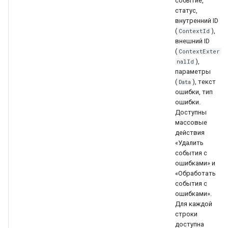
событие,
статус,
внутренний ID
(
),
ContextId
внешний ID
(
ContextExter
),
nalId
параметры
(
), текст
Data
ошибки, тип
ошибки.
Доступны
массовые
действия
«Удалить
события с
ошибками» и
«Обработать
события с
ошибками».
Для каждой
строки
доступна