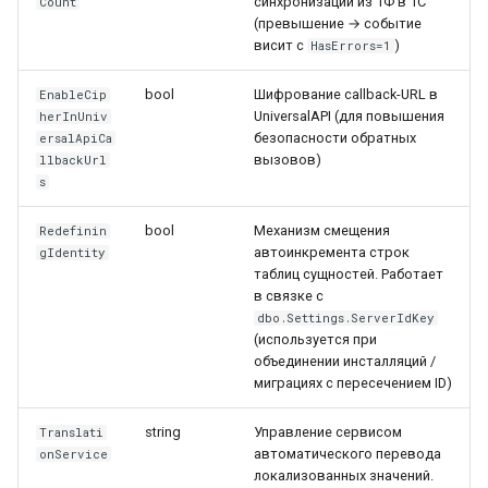
синхронизации из 1Ф в 1С
Count
(превышение → событие
висит с
)
HasErrors=1
bool
Шифрование callback-URL в
EnableCip
UniversalAPI (для повышения
herInUniv
безопасности обратных
ersalApiCa
вызовов)
llbackUrl
s
bool
Механизм смещения
Redefinin
автоинкремента строк
gIdentity
таблиц сущностей. Работает
в связке с
dbo.Settings.ServerIdKey
(используется при
объединении инсталляций /
миграциях с пересечением ID)
string
Управление сервисом
Translati
автоматического перевода
onService
локализованных значений.