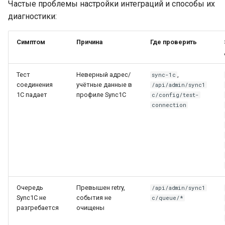
Частые проблемы настройки интеграций и способы их
диагностики:
Симптом
Причина
Где проверить
Тест
Неверный адрес/
,
sync-1c
соединения
учётные данные в
/api/admin/sync1
1С падает
профиле Sync1C
c/config/test-
connection
Очередь
Превышен retry,
/api/admin/sync1
Sync1C не
события не
c/queue/*
разгребается
очищены