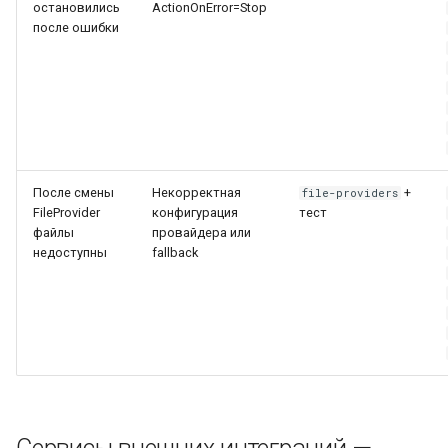
остановились
ActionOnError=Stop
после ошибки
После смены
Некорректная
+
file-providers
FileProvider
конфигурация
тест
файлы
провайдера или
недоступны
fallback