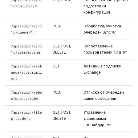
/api/admin/sync
подготовки
1c/builder/*
конфигурации
POST
Обработка/очистка
/api/admin/sync
очередей Sync1C
1c/queue/*
GET, POST,
Сопоставление
/api/admin/sync
DELETE
пользователей 1С и 1Ф
1c/usermapping
GET
Активные подписки
/api/admin/exch
Exchange
ange/subscripti
ons
POST
Отписка от очередей
/api/admin/rebu
шины сообщений
s/unsubscribe
GET, POST,
Управление
/api/admin/file
DELETE
файловыми
providers
провайдерами