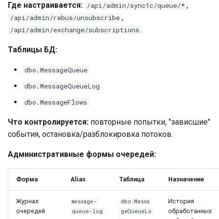
Где настраивается:
,
/api/admin/sync1c/queue/*
,
/api/admin/rebus/unsubscribe
.
/api/admin/exchange/subscriptions
Таблицы БД:
dbo.MessageQueue
dbo.MessageQueueLog
dbo.MessageFlows
Что контролируется:
повторные попытки, "зависшие"
события, остановка/разблокировка потоков.
Административные формы очередей:
Форма
Alias
Таблица
Назначение
Журнал
История
message-
dbo.Messa
очередей
обработанных
queue-log
geQueueLo