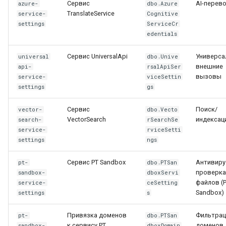
Сервис
AI-перев
azure-
dbo.Azure
Контур.Фокус (импорт
TranslateService
service-
Cognitive
данных о контрагентах)
settings
ServiceCr
edentials
Matomo (веб-аналитика)
Сервис UniversalApi
Универса
universal
dbo.Unive
внешние
api-
rsalApiSer
Telegram-бот
вызовы
service-
viceSettin
(двунаправленный чат)
settings
gs
Шаги настройки
Сервис
Поиск/
vector-
dbo.Vecto
VectorSearch
индексац
search-
rSearchSe
service-
rviceSetti
Маршруты Bot API
settings
ngs
События-триггеры
Сервис PT Sandbox
Антивиру
pt-
dbo.PTSan
(исходящие из 1Ф в
проверка
sandbox-
dboxServi
Telegram)
файлов (
service-
ceSetting
Sandbox)
settings
s
Параметр entities
Привязка доменов
Фильтрац
pt-
dbo.PTSan
(упоминания)
к сервису PT
доменов 
sandbox-
dboxDomain