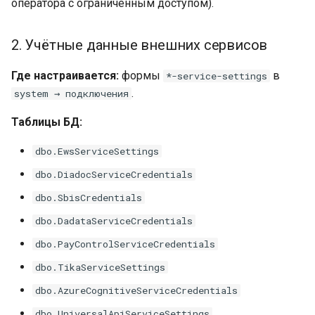
оператора с ограниченным доступом).
2. Учётные данные внешних сервисов
Где настраивается:
формы
в
*-service-settings
.
system → подключения
Таблицы БД:
dbo.EwsServiceSettings
dbo.DiadocServiceCredentials
dbo.SbisCredentials
dbo.DadataServiceCredentials
dbo.PayControlServiceCredentials
dbo.TikaServiceSettings
dbo.AzureCognitiveServiceCredentials
dbo.UniversalApiServiceSettings