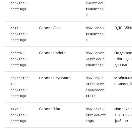
service-
cServiceC
Azure TranslateService (AI-
settings
redential
s
перевод)
Сервис Sbis
ЭДО СБИ
sbis-
dbo.SbisC
UniversalApi (внешние AI-
service-
redential
вызовы)
settings
s
VectorSearch (векторный
Сервис Dadata
Подсказк
dadata-
dbo.Dadata
обогащен
поиск)
service-
ServiceCr
данных
settings
edentials
PT Sandbox (антивирусная
Сервис PayControl
Мобильн
paycontro
dbo.PayCo
проверка файлов)
подпись/
l-
ntrolServ
service-
iceCreden
Контур.Облако (облачная
settings
tials
УКЭП)
Сервис Tika
Извлечен
tika-
dbo.TikaS
текста из
service-
erviceSett
Контур.КЭДО (кадровый
файлов
settings
ings
ЭДО)