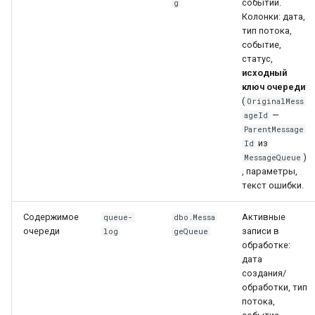
событий.
g
Колонки: дата,
тип потока,
событие,
статус,
исходный
ключ очереди
(
OriginalMess
—
ageId
ParentMessage
из
Id
)
MessageQueue
, параметры,
текст ошибки.
Содержимое
Активные
queue-
dbo.Messa
очереди
записи в
log
geQueue
обработке:
дата
создания/
обработки, тип
потока,