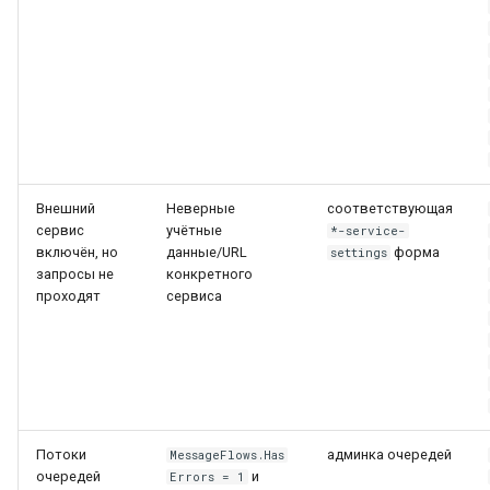
Внешний
Неверные
соответствующая
сервис
учётные
*-service-
включён, но
данные/URL
форма
settings
запросы не
конкретного
проходят
сервиса
Потоки
админка очередей
MessageFlows.Has
очередей
и
Errors = 1