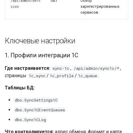
GET
Обзор
/api/admin/serv
зарегистрированных
ices
сервисов
Ключевые настройки
1. Профили интеграции 1С
Где настраивается:
,
,
sync-1c
/api/admin/sync1c/*
страницы
/
/
.
1c_sync
1c_profile
1c_queue
Таблицы БД:
dbo.SyncSettings1C
dbo.Sync1CEventQueues
dbo.Sync1CLog
Что контролируется:
адрес обмена, формат и карта