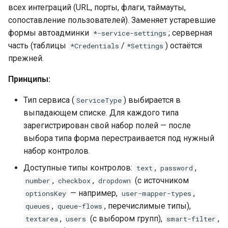
всех интеграций (URL, порты, флаги, таймауты,
SyncSettings — общие
сопоставление пользователей). Заменяет устаревшие
настройки
формы автоадминки
; серверная
*-service-settings
синхронизации
часть (таблицы
/
) остаётся
*Credentials
*Settings
прежней.
SyncRecords / Record —
настройки справочника
Принципы:
Тип сервиса (
) выбирается в
Files — синхронизация
ServiceType
вложенных файлов
выпадающем списке. Для каждого типа
зарегистрирован свой набор полей — после
Сопоставление
выбора типа форма перестраивается под нужный
реквизитов и события
набор контролов.
синхронизации
Доступные типы контролов:
,
,
text
password
,
,
(с источником
number
checkbox
dropdown
Связанные документы
— например,
,
optionsKey
user-mapper-types
,
, перечислимые типы),
queues
queue-flows
,
(с выбором групп),
,
textarea
users
smart-filter