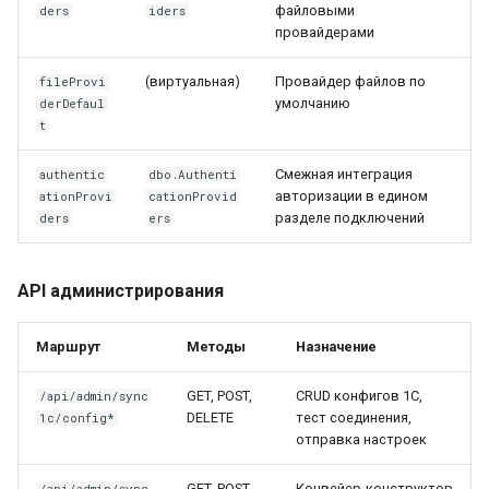
файловыми
ders
iders
провайдерами
(виртуальная)
Провайдер файлов по
fileProvi
умолчанию
derDefaul
t
Смежная интеграция
authentic
dbo.Authenti
авторизации в едином
ationProvi
cationProvid
разделе подключений
ders
ers
API администрирования
Маршрут
Методы
Назначение
GET, POST,
CRUD конфигов 1С,
/api/admin/sync
DELETE
тест соединения,
1c/config*
отправка настроек
GET, POST
Конвейер-конструктор