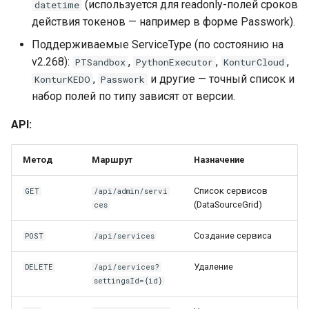
(используется для readonly-полей сроков
datetime
действия токенов — например в форме Passwork).
Поддерживаемые ServiceType (по состоянию на
v2.268):
,
,
,
PTSandbox
PythonExecutor
KonturCloud
,
и другие — точный список и
KonturKEDO
Passwork
набор полей по типу зависят от версии.
API:
Метод
Маршрут
Назначение
Список сервисов
GET
/api/admin/servi
(DataSourceGrid)
ces
Создание сервиса
POST
/api/services
Удаление
DELETE
/api/services?
settingsId={id}