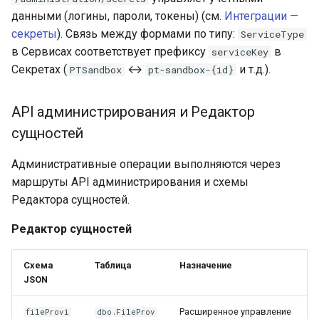
данными (логины, пароли, токены) (см.
Интеграции —
секреты
). Связь между формами по типу:
ServiceType
в Сервисах соответствует префиксу
в
serviceKey
Секретах (
↔
и т.д.).
PTSandbox
pt-sandbox-{id}
API администрирования и Редактор
сущностей
Административные операции выполняются через
маршруты API администрирования и схемы
Редактора сущностей.
Редактор сущностей
Схема
Таблица
Назначение
JSON
Расширенное управление
fileProvi
dbo.FileProv