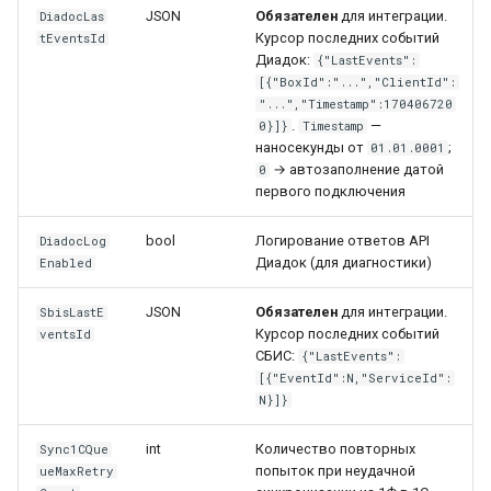
JSON
Обязателен
для интеграции.
DiadocLas
Курсор последних событий
tEventsId
Диадок:
{"LastEvents":
[{"BoxId":"...","ClientId":
"...","Timestamp":170406720
.
—
0}]}
Timestamp
наносекунды от
;
01.01.0001
→ автозаполнение датой
0
первого подключения
bool
Логирование ответов API
DiadocLog
Диадок (для диагностики)
Enabled
JSON
Обязателен
для интеграции.
SbisLastE
Курсор последних событий
ventsId
СБИС:
{"LastEvents":
[{"EventId":N,"ServiceId":
N}]}
int
Количество повторных
Sync1CQue
попыток при неудачной
ueMaxRetry