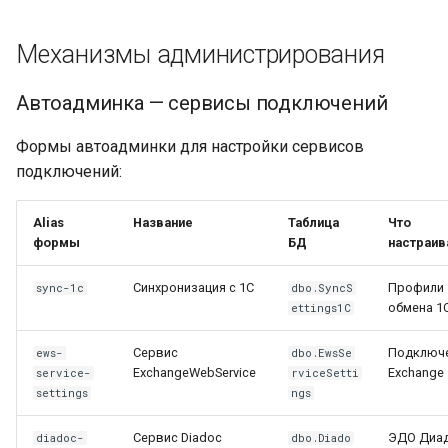
параметры
Провайдер CalDAV
Lua в смарт-скриптах
Механизмы администрирования
Параметры сервисов
Паттерны и примеры
EWS, Диадок и СБИС
Python в смарт-скриптах
Автоадминка — сервисы подключений
FAQ — CalDAV
CustomSettings ЭДО и
NLP API в скриптах
Формы автоадминки для настройки сервисов
интеграций
Exchange — диагностика
подключений:
синхронизации
DaData (подсказки)
Alias
Название
Таблица
Что
Календарь — решение
формы
БД
настраив
Поведение флага
проблем
DadataAddressProviderAppendApiV2Path
Синхронизация с 1С
Профили
sync-1c
dbo.SyncS
обмена 1
ettings1C
Ресурсы — настройка
PayControl (мобильная
Сервис
Подключе
ews-
dbo.EwsSe
ЭП)
Ресурсы и планировщик
ExchangeWebService
Exchange
service-
rviceSetti
settings
ngs
Apache Tika (извлечение
Социальная сеть
текста)
Сервис Diadoc
ЭДО Диа
diadoc-
dbo.Diado