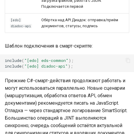
загрузка файлов, работа с JSON.
Подключается первой
Обёртка над API Диадок: отправка/приём
[edo]
документов, статусы, подпись
diadoc-api
Шаблон подключения в смарт-скрипте:
include
(
"[edo] eds-common"
);
include
(
"[edo] diadoc-api"
);
Прежние C#-смарт-действия продолжают работать и
могут использоваться параллельно. Новые сценарии
(маршрутизация, обработка ответов API, обмен
документами) рекомендуется писать на JavaScript.
Отладка — через стандартное логирование SmartScript.
Большинство операций в JINT выполняются
синхронно; очередь сообщений остаётся актуальной
для синхронизации статусов и входящих документов.