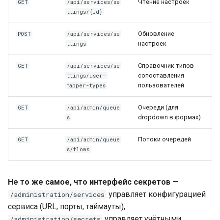
Чтение настроек
GET
/api/services/se
ttings/{id}
Обновление
POST
/api/services/se
настроек
ttings
Справочник типов
GET
/api/services/se
сопоставления
ttings/user-
пользователей
mapper-types
Очереди (для
GET
/api/admin/queue
dropdown в формах)
s
Потоки очередей
GET
/api/admin/queue
s/flows
Не то же самое, что интерфейс секретов
—
управляет конфигурацией
/administration/services
сервиса (URL, порты, таймауты),
управляет учётными
/administration/secrets