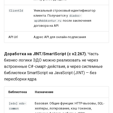
Уникальный строковый идентификатор
ClientId
клиента. Получается у
diadoc-
после заключения
api@skbkontur.ru
договора на API
API Url
Адрес API для онлайн-подписания
Доработка на JINT/SmartScript (с v2.267).
Часть
бизнес-логики ЭДО можно реализовать не через
встроенные C#-смарт-действия, а через системные
библиотеки SmartScript на JavaScript (JINT) — без
пересборки ядра.
Библиотека
Назначение
Базовая. Общие функции: HTTP-вызовы, SQL-
[edo] eds-
хелперы, логирование, кэш токенов,
common