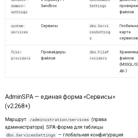
Sandbox
проверки
domain-
Settings
WhatsApp (мессенджер)
файлов
settings
Сервисы
Глобальн
PHP-интеграция (вызовы
system-
dbo.Servi
карта
services
cesSetting
из PHP)
сервисов
s
Метод 1: токены
Провайдеры
Хранили
file-
dbo.FileP
(v2.184+)
файлов
файлов
providers
roviders
(MSSQL/S
др.)
Метод 2: cookie
(устаревший, до v2.184)
Онлайн-редакторы: MS
AdminSPA — единая форма «Сервисы»
Office Online и OnlyOffice
(v2.268+)
CE
Маршрут:
(права
/administration/services
1С — справочник XML-
администратора). SPA-форма для таблицы
тегов
— глобальная конфигурация
dbo.ServicesSettings