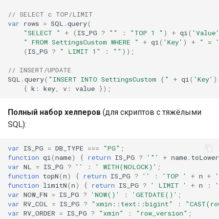
// SELECT с TOP/LIMIT
7. Publications как webhook
var
rows
=
SQL
.
query
(
endpoint
"SELECT "
+
(
IS_PG
?
""
:
"TOP 1 "
)
+
qi
(
'Value
" FROM SettingsCustom WHERE "
+
qi
(
'Key'
)
+
" = 
(
IS_PG
?
" LIMIT 1"
:
""
));
Архитектура
// INSERT/UPDATE
Парсинг входящего
SQL
.
query
(
"INSERT INTO SettingsCustom ("
+
qi
(
'Key'
)
payload
{
k
:
key
,
v
:
value
});
Table ДП — формат
Полный набор хелперов
(для скриптов с тяжёлыми
Value
SQL):
Anti-loop маркеры
var
IS_PG
=
DB_TYPE
===
"PG"
;
function
qi
(
name
)
{
return
IS_PG
?
'"'
+
name
.
toLower
var
NL
=
IS_PG
?
''
:
' WITH(NOLOCK)'
;
Идемпотентность —
function
topN
(
n
)
{
return
IS_PG
?
''
:
'TOP '
+
n
+
'
delivery ID tracking
function
limitN
(
n
)
{
return
IS_PG
?
' LIMIT '
+
n
:
'
var
NOW_FN
=
IS_PG
?
'NOW()'
:
'GETDATE()'
;
var
RV_COL
=
IS_PG
?
"xmin::text::bigint"
:
"CAST(ro
8. SQL из SmartScript
var
RV_ORDER
=
IS_PG
?
"xmin"
:
"row_version"
;