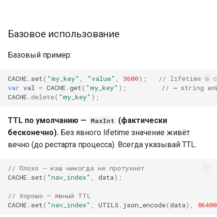
Базовое использование
Базовый пример:
CACHE
.
set
(
"my_key"
,
"value"
,
3600
);
// lifetime в 
var
val
=
CACHE
.
get
(
"my_key"
);
// → string ил
CACHE
.
delete
(
"my_key"
);
TTL по умолчанию —
(фактически
MaxInt
бесконечно).
Без явного lifetime значение живёт
вечно (до рестарта процесса). Всегда указывай TTL.
// Плохо — кэш никогда не протухнет
CACHE
.
set
(
"nav_index"
,
data
);
// Хорошо — явный TTL
CACHE
.
set
(
"nav_index"
,
UTILS
.
json_encode
(
data
),
86400