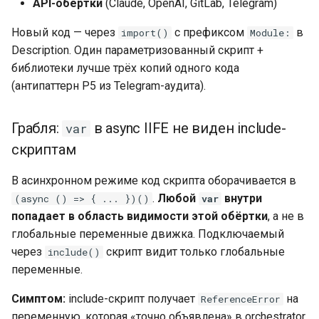
API-обёртки
(Claude, OpenAI, GitLab, Telegram)
Новый код — через
с префиксом
в
import()
Module:
Description. Один параметризованный скрипт +
библиотеки лучше трёх копий одного кода
(антипаттерн P5 из Telegram-аудита).
Грабля:
в async IIFE не виден include-
var
скриптам
В асинхронном режиме код скрипта оборачивается в
.
Любой
внутри
(async () => { ... })()
var
попадает в область видимости этой обёртки
, а не в
глобальные переменные движка. Подключаемый
через
скрипт видит только глобальные
include()
переменные.
Симптом:
include-скрипт получает
на
ReferenceError
переменную, которая «точно объявлена» в orchestrator.