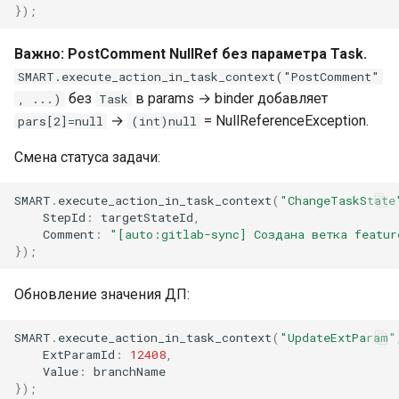
});
Важно: PostComment NullRef без параметра Task.
SMART.execute_action_in_task_context("PostComment"
без
в params → binder добавляет
, ...)
Task
→
= NullReferenceException.
pars[2]=null
(int)null
Смена статуса задачи:
SMART
.
execute_action_in_task_context
(
"ChangeTaskState
StepId
:
targetStateId
,
Comment
:
"[auto:gitlab-sync] Создана ветка featur
});
Обновление значения ДП:
SMART
.
execute_action_in_task_context
(
"UpdateExtParam"
ExtParamId
:
12408
,
Value
:
branchName
});