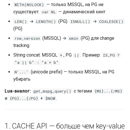
SmartScript — CLR обход
— только MSSQL, на PG не
WITH(NOLOCK)
существует.
— динамический хинт
var NL
10. Table EP — запись строк
→
(PG).
→
LEN()
LENGTH()
ISNULL()
COALESCE()
из SmartScript
(PG)
(MSSQL) →
(PG) для change
row_version
xmin
Формат тела запроса
tracking
11. Антипаттерны — чеклист
String concat: MSSQL
, PG
. Пример:
+
||
IS_PG ?
«не делай так»
"a || b" : "a + b"
(unicode prefix) — только MSSQL, на PG
N'...'
убирать
Lua-аналог:
с тегами
get_mspg_query()
{MS}...{/MS}
и
+
.
{PG}...{/PG}
$NOW
1. CACHE API — больше чем key-value