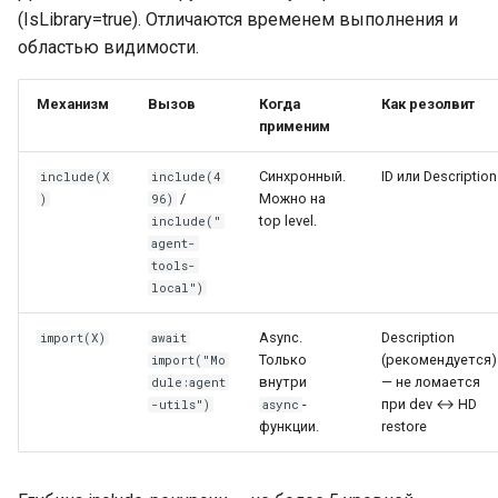
(IsLibrary=true). Отличаются временем выполнения и
областью видимости.
Механизм
Вызов
Когда
Как резолвит
применим
Синхронный.
ID или Description
include(X
include(4
/
Можно на
)
96)
top level.
include("
agent-
tools-
local")
Async.
Description
import(X)
await
Только
(рекомендуется)
import("Mo
внутри
— не ломается
dule:agent
-
при dev ↔ HD
-utils")
async
функции.
restore