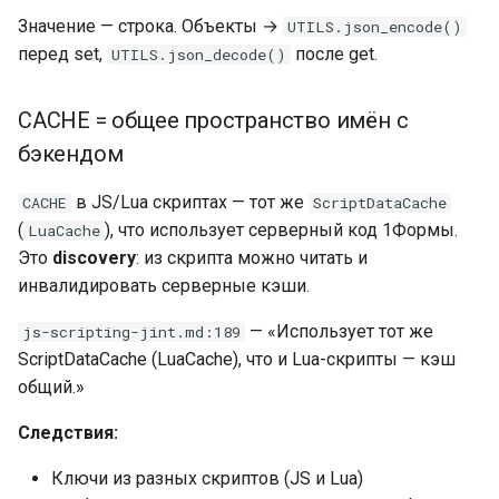
Значение — строка. Объекты →
UTILS.json_encode()
перед set,
после get.
UTILS.json_decode()
CACHE = общее пространство имён с
бэкендом
в JS/Lua скриптах — тот же
CACHE
ScriptDataCache
(
), что использует серверный код 1Формы.
LuaCache
Это
discovery
: из скрипта можно читать и
инвалидировать серверные кэши.
— «Использует тот же
js-scripting-jint.md:189
ScriptDataCache (LuaCache), что и Lua-скрипты — кэш
общий.»
Следствия:
Ключи из разных скриптов (JS и Lua)