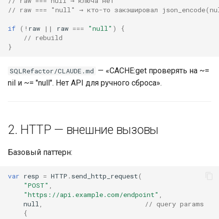
// raw === null → ключа нет
// raw === "null" → кто-то закэшировал json_encode(nu
if
(
!
raw
||
raw
===
"null"
)
{
// rebuild
}
— «CACHE:get проверять на ~=
SQLRefactor/CLAUDE.md
nil и ~= "null". Нет API для ручного сброса».
2. HTTP — внешние вызовы
Базовый паттерн:
var
resp
=
HTTP
.
send_http_request
(
"POST"
,
"https://api.example.com/endpoint"
,
null
,
// query params
{