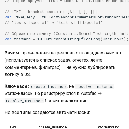
// второй аргумент true = искать в альтернативной рас
// LIKE — bracket escaping [%], [_], [[]
var
likeQuery
=
tu
.
FormSearchParametersForStandartSea
// "test%_[special" → "test[%]_[[]special"
// Обрезка по лимиту (Constants.SearchTextLengthLimit
var
trimmed
=
tu
.
CutSearchStringIfTooLong
(
userInput
);
Зачем:
проверенная на реальных площадках очистка
(используется в списках задач, отчётах, ленте
комментариев, фильтрах) — не нужно дублировать
логику в JS.
Ключевое:
, не
.
create_instance
resolve_instance
Static-классы не регистрируются в Autofac →
бросит исключение.
resolve_instance
Не все типы создаются автоматически:
Тип
create_instance
Workaround