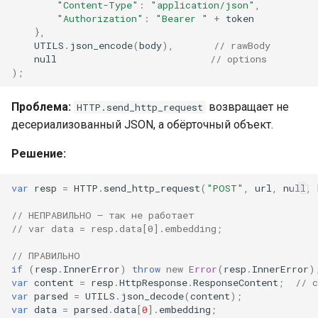
"Content-Type"
:
"application/json"
,
"Authorization"
:
"Bearer "
+
token
},
UTILS
.
json_encode
(
body
),
// rawBody
null
// options
);
Проблема:
возвращает не
HTTP.send_http_request
десериализованный JSON, а обёрточный объект.
Решение:
var
resp
=
HTTP
.
send_http_request
(
"POST"
,
url
,
null
,
// НЕПРАВИЛЬНО — так не работает
// var data = resp.data[0].embedding;
// ПРАВИЛЬНО
if
(
resp
.
InnerError
)
throw
new
Error
(
resp
.
InnerError
)
var
content
=
resp
.
HttpResponse
.
ResponseContent
;
// 
var
parsed
=
UTILS
.
json_decode
(
content
);
var
data
=
parsed
.
data
[
0
].
embedding
;