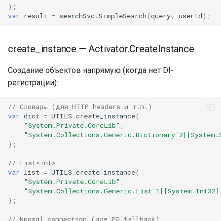
);
var
result
=
searchSvc
.
SimpleSearch
(
query
,
userId
);
create_instance — Activator.CreateInstance
Создание объектов напрямую (когда нет DI-
регистрации):
// Словарь (для HTTP headers и т.п.)
var
dict
=
UTILS
.
create_instance
(
"System.Private.CoreLib"
,
"System.Collections.Generic.Dictionary`2[[System.
);
// List<int>
var
list
=
UTILS
.
create_instance
(
"System.Private.CoreLib"
,
"System.Collections.Generic.List`1[[System.Int32]
);
// Npgsql connection (для PG fallback)