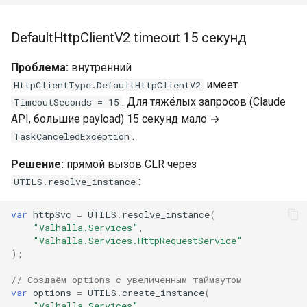
DefaultHttpClientV2 timeout 15 секунд
Проблема:
внутренний
имеет
HttpClientType.DefaultHttpClientV2
. Для тяжёлых запросов (Claude
TimeoutSeconds = 15
API, большие payload) 15 секунд мало →
.
TaskCanceledException
Решение:
прямой вызов CLR через
:
UTILS.resolve_instance
var
httpSvc
=
UTILS
.
resolve_instance
(
"Valhalla.Services"
,
"Valhalla.Services.HttpRequestService"
);
// Создаём options с увеличенным таймаутом
var
options
=
UTILS
.
create_instance
(
"Valhalla.Services"
,