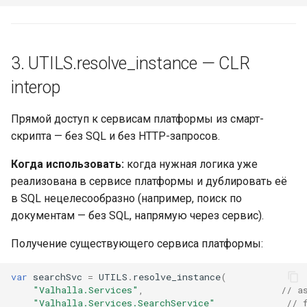
3. UTILS.resolve_instance — CLR
interop
Прямой доступ к сервисам платформы из смарт-
скрипта — без SQL и без HTTP-запросов.
Когда использовать:
когда нужная логика уже
реализована в сервисе платформы и дублировать её
в SQL нецелесообразно (например, поиск по
документам — без SQL, напрямую через сервис).
Получение существующего сервиса платформы:
var
searchSvc
=
UTILS
.
resolve_instance
(
"Valhalla.Services"
,
// a
"Valhalla.Services.SearchService"
// 