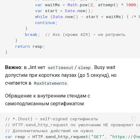
var
waitMs
=
Math
.
pow
(
2
,
attempt
)
*
1000
;
var
start
=
Date
.
now
();
while
(
Date
.
now
()
-
start
<
waitMs
)
{
/* 
continue
;
}
break
;
// 4xx (кроме 429) — не ретраить
}
return
resp
;
}
Важно:
в Jint нет
/
. Busy wait
setTimeout
sleep
допустим при коротких паузах (до 5 секунд), но
считается в
.
MaxStatements
Обращение к внутренним стендам с
самоподписанным сертификатом:
// *.{host} — self-signed сертификаты
// HTTP.send_http_request по умолчанию НЕ проверяет с
// Дополнительных действий не нужно
var
resp
=
HTTP
.
send_http_request
(
"GET"
,
"https://{h