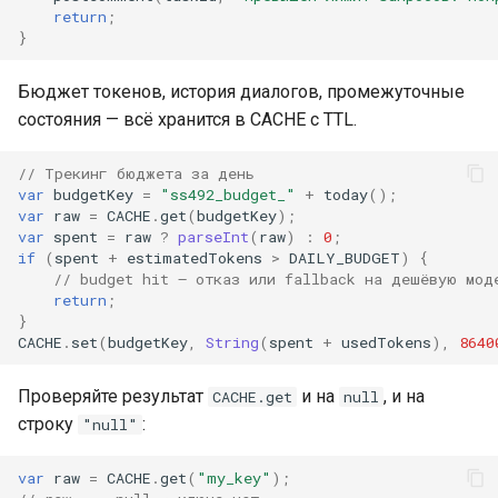
return
;
}
Бюджет токенов, история диалогов, промежуточные
состояния — всё хранится в CACHE с TTL.
// Трекинг бюджета за день
var
budgetKey
=
"ss492_budget_"
+
today
();
var
raw
=
CACHE
.
get
(
budgetKey
);
var
spent
=
raw
?
parseInt
(
raw
)
:
0
;
if
(
spent
+
estimatedTokens
>
DAILY_BUDGET
)
{
// budget hit — отказ или fallback на дешёвую мод
return
;
}
CACHE
.
set
(
budgetKey
,
String
(
spent
+
usedTokens
),
8640
Проверяйте результат
и на
, и на
CACHE.get
null
строку
:
"null"
var
raw
=
CACHE
.
get
(
"my_key"
);