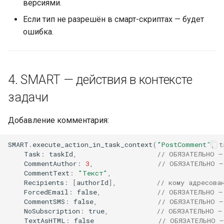
версиями.
Если тип не разрешён в смарт-скриптах — будет
ошибка.
4. SMART — действия в контексте
задачи
Добавление комментария:
SMART
.
execute_action_in_task_context
(
"PostComment"
,
t
Task
:
taskId
,
// ОБЯЗАТЕЛЬНО —
CommentAuthor
:
3
,
// ОБЯЗАТЕЛЬНО —
CommentText
:
"Текст"
,
Recipients
:
[
authorId
],
// кому адресова
ForcedEmail
:
false
,
// ОБЯЗАТЕЛЬНО —
CommentSMS
:
false
,
// ОБЯЗАТЕЛЬНО —
NoSubscription
:
true
,
// ОБЯЗАТЕЛЬНО —
TextAsHTML
:
false
// ОБЯЗАТЕЛЬНО —