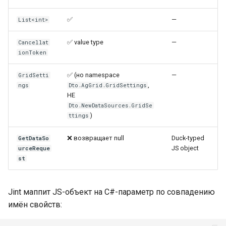
✅
—
List<int>
✅ value type
—
Cancellat
ionToken
✅ (но namespace
—
GridSetti
,
ngs
Dto.AgGrid.GridSettings
НЕ
Dto.NewDataSources.GridSe
)
ttings
❌ возвращает null
Duck-typed
GetDataSo
JS object
urceReque
st
Jint маппит JS-объект на C#-параметр по совпадению
имён свойств: