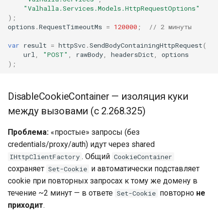
"Valhalla.Services.Models.HttpRequestOptions"
);
options
.
RequestTimeoutMs
=
120000
;
// 2 минуты
var
result
=
httpSvc
.
SendBodyContainingHttpRequest
(
url
,
"POST"
,
rawBody
,
headersDict
,
options
);
DisableCookieContainer — изоляция куки
между вызовами (с 2.268.325)
Проблема:
«простые» запросы (без
credentials/proxy/auth) идут через shared
. Общий
IHttpClientFactory
CookieContainer
сохраняет
и автоматически подставляет
Set-Cookie
cookie при повторных запросах к тому же домену в
течение ~2 минут — в ответе
повторно
не
Set-Cookie
приходит
.