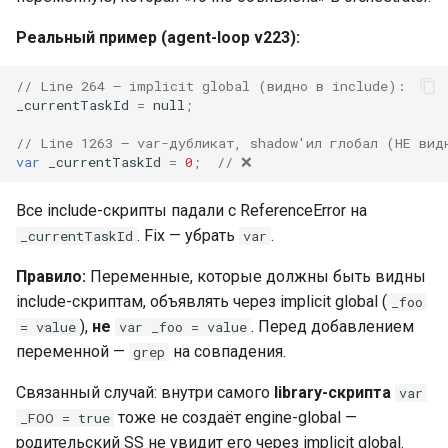
Реальный пример (agent-loop v223):
// Line 264 — implicit global (видно в include):
_currentTaskId
=
null
;
// Line 1263 — var-дубликат, shadow'ил глобал (НЕ вид
var
_currentTaskId
=
0
;
// ❌
Все include-скрипты падали с ReferenceError на
. Fix — убрать
.
_currentTaskId
var
Правило:
Переменные, которые должны быть видны
include-скриптам, объявлять через implicit global (
_foo
),
не
. Перед добавлением
= value
var _foo = value
переменной —
на совпадения.
grep
Связанный случай: внутри самого
library-скрипта
var
тоже не создаёт engine-global —
_FOO = true
родительский SS не увидит его через implicit global.