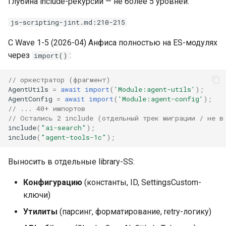
Глубина include-рекурсии — не более 5 уровней.
js-scripting-jint.md:210-215
С Wave 1-5 (2026-04) Анфиса полностью на ES-модулях
через
:
import()
// оркестратор (фрагмент)
AgentUtils
=
await
import
(
'Module:agent-utils'
);
AgentConfig
=
await
import
(
'Module:agent-config'
);
// ... 40+ импортов
// Остались 2 include (отдельный трек миграции / не в
include
(
"ai-search"
);
include
(
"agent-tools-1c"
);
Выносить в отдельные library-SS:
Конфигурацию
(константы, ID, SettingsCustom-
ключи)
Утилиты
(парсинг, форматирование, retry-логику)