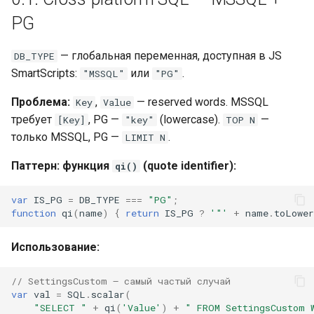
Провайдер CalDAV
PG
Правильные пути
сервисов
Паттерны и примеры
— глобальная переменная, доступная в JS
DB_TYPE
SmartScripts:
или
.
"MSSQL"
"PG"
4. SMART — действия в
FAQ — CalDAV
контексте задачи
Проблема:
,
— reserved words. MSSQL
Key
Value
Exchange — диагностика
требует
, PG —
(lowercase).
—
[Key]
"key"
TOP N
5. include() / import() —
синхронизации
только MSSQL, PG —
.
LIMIT N
модуляризация
Паттерн: функция
(quote identifier):
qi()
Календарь — решение
Грабля: var в async IIFE не
проблем
var
IS_PG
=
DB_TYPE
===
"PG"
;
виден include-скриптам
function
qi
(
name
)
{
return
IS_PG
?
'"'
+
name
.
toLower
Ресурсы — настройка
Грабля: include() и import()
Использование:
пишут в одни globals —
Ресурсы и планировщик
последний побеждает
// SettingsCustom — самый частый случай
Социальная сеть
var
val
=
SQL
.
scalar
(
6. Безопасность и секреты
"SELECT "
+
qi
(
'Value'
)
+
" FROM SettingsCustom 