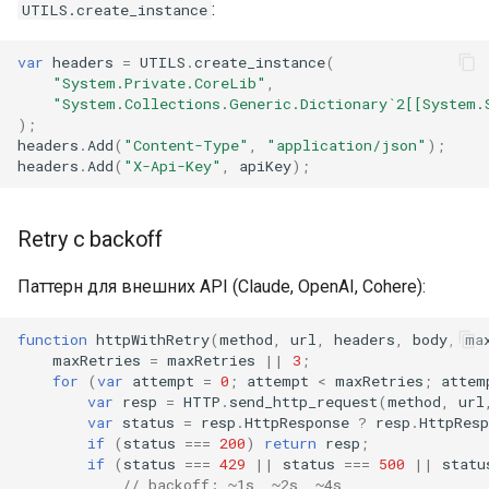
:
UTILS.create_instance
var
headers
=
UTILS
.
create_instance
(
"System.Private.CoreLib"
,
"System.Collections.Generic.Dictionary`2[[System.
);
headers
.
Add
(
"Content-Type"
,
"application/json"
);
headers
.
Add
(
"X-Api-Key"
,
apiKey
);
Retry с backoff
Паттерн для внешних API (Claude, OpenAI, Cohere):
function
httpWithRetry
(
method
,
url
,
headers
,
body
,
ma
maxRetries
=
maxRetries
||
3
;
for
(
var
attempt
=
0
;
attempt
<
maxRetries
;
attem
var
resp
=
HTTP
.
send_http_request
(
method
,
url
var
status
=
resp
.
HttpResponse
?
resp
.
HttpResp
if
(
status
===
200
)
return
resp
;
if
(
status
===
429
||
status
===
500
||
statu
// backoff: ~1s, ~2s, ~4s