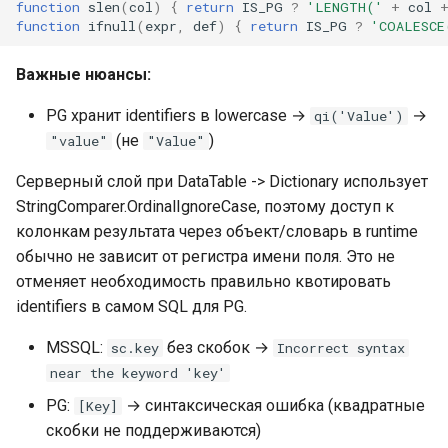
function
slen
(
col
)
{
return
IS_PG
?
'LENGTH('
+
col
SQL.query_one — ⚠️ НЕ
function
ifnull
(
expr
,
def
)
{
return
IS_PG
?
'COALESCE
РАБОТАЕТ в публикациях
Важные нюансы:
VECTORDB API (PG) —
PG хранит identifiers в lowercase →
→
qi('Value')
устаревший
(не
)
"value"
"Value"
Npgsql параметры — @pN,
Серверный слой при DataTable -> Dictionary использует
не $N
StringComparer.OrdinalIgnoreCase, поэтому доступ к
колонкам результата через объект/словарь в runtime
Ловушки имён колонок —
обычно не зависит от регистра имени поля. Это не
ВСЕГДА проверяй DDL
отменяет необходимость правильно квотировать
identifiers в самом SQL для PG.
9. Sandbox и ограничения
MSSQL:
без скобок →
sc.key
Incorrect syntax
SmartScript Editor API —
near the keyword 'key'
формат запроса
PG:
→ синтаксическая ошибка (квадратные
[Key]
скобки не поддерживаются)
Multipart upload из