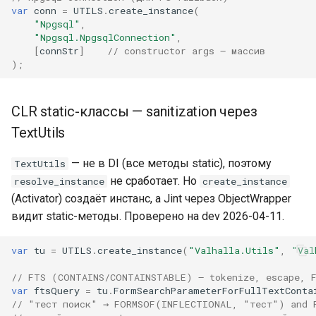
var
conn
=
UTILS
.
create_instance
(
"Npgsql"
,
"Npgsql.NpgsqlConnection"
,
[
connStr
]
// constructor args — массив
);
CLR static-классы — sanitization через
TextUtils
— не в DI (все методы static), поэтому
TextUtils
не сработает. Но
resolve_instance
create_instance
(Activator) создаёт инстанс, а Jint через ObjectWrapper
видит static-методы. Проверено на dev 2026-04-11.
var
tu
=
UTILS
.
create_instance
(
"Valhalla.Utils"
,
"Val
// FTS (CONTAINS/CONTAINSTABLE) — tokenize, escape, 
var
ftsQuery
=
tu
.
FormSearchParameterForFullTextConta
// "тест поиск" → FORMSOF(INFLECTIONAL, "тест") and 