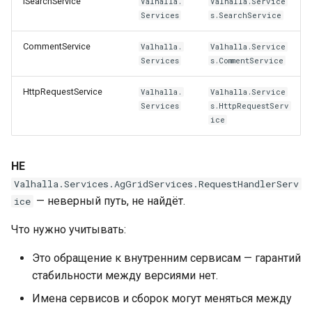
ISearchService
Valhalla.
Valhalla.Service
Services
s.SearchService
CommentService
Valhalla.
Valhalla.Service
Services
s.CommentService
HttpRequestService
Valhalla.
Valhalla.Service
Services
s.HttpRequestServ
ice
НЕ
Valhalla.Services.AgGridServices.RequestHandlerServ
— неверный путь, не найдёт.
ice
Что нужно учитывать:
Это обращение к внутренним сервисам — гарантий
стабильности между версиями нет.
Имена сервисов и сборок могут меняться между