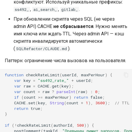
конфликтуют. Используй уникальные префиксы:
,
,
.
ss492_
ai_search_
gitlab_
При обновлении скрипта через SQL (не через
admin API) CACHE
не сбрасывается
. Нужно менять
имя ключа или ждать TTL. Через admin API — кэш
скрипта инвалидируется автоматически
(
).
SQLRefactor/CLAUDE.md
Паттерн: ограничение числа вызовов на пользователя.
function
checkRateLimit
(
userId
,
maxPerHour
)
{
var
key
=
"ss492_rate_"
+
userId
;
var
raw
=
CACHE
.
get
(
key
);
var
count
=
raw
?
parseInt
(
raw
)
:
0
;
if
(
count
>=
maxPerHour
)
return
false
;
CACHE
.
set
(
key
,
String
(
count
+
1
),
3600
);
// TTL 
return
true
;
}
if
(
!
checkRateLimit
(
authorId
,
500
))
{
postComment
(
taskId
,
"Превышен лимит запросов. Поп