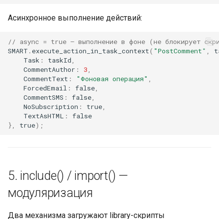
Асинхронное выполнение действий:
// async = true — выполнение в фоне (не блокирует скр
SMART
.
execute_action_in_task_context
(
"PostComment"
,
t
Task
:
taskId
,
CommentAuthor
:
3
,
CommentText
:
"Фоновая операция"
,
ForcedEmail
:
false
,
CommentSMS
:
false
,
NoSubscription
:
true
,
TextAsHTML
:
false
},
true
);
5. include() / import() —
модуляризация
Два механизма загружают library-скрипты