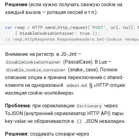
Решение
(если нужно получать свежую cookie на
каждый вызов — ротация сессий и т.п.):
var
resp
=
HTTP
.
send_http_request
(
'POST'
,
url
,
null
,
{
DisableCookieContainer
:
true
});
// resp.HttpResponse.ResponseHeaders.Set-Cookie тепер
Внимание на регистр: в JS-Jint —
(PascalCase). В Lua —
DisableCookieContainer
(snake_case). Полное
disable_cookie_container
описание опции и причина переключения с shared-
клиента на одноразовый:
§ «HTTP-опции:
admin.md
изоляция cookie-контейнера».
Проблема:
при сериализации
через
Dictionary
ToJSON (внутренний сериализатор HTTP API) пары
key-value не оборачиваются в
. JSON невалиден.
{}
Решение:
создавать словари через