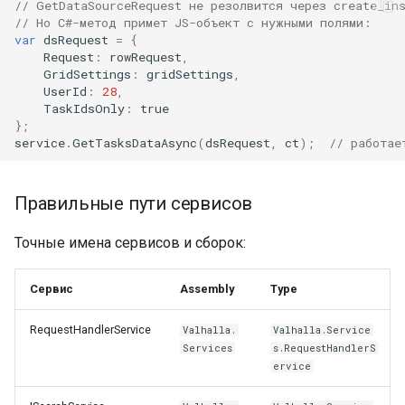
// GetDataSourceRequest не резолвится через create_in
// Но C#-метод примет JS-объект с нужными полями:
var
dsRequest
=
{
Request
:
rowRequest
,
GridSettings
:
gridSettings
,
UserId
:
28
,
TaskIdsOnly
:
true
};
service
.
GetTasksDataAsync
(
dsRequest
,
ct
);
// работае
Правильные пути сервисов
Точные имена сервисов и сборок:
Сервис
Assembly
Type
RequestHandlerService
Valhalla.
Valhalla.Service
Services
s.RequestHandlerS
ervice