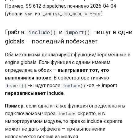
Пример: SS 612 dispatcher, починено 2026-04-04
(убрали
из
).
var
_ANFISA_JOB_MODE = true
Грабля:
и
пишут в одни
include()
import()
globals — последний побеждает
Оба механизма декларируют функции/переменные в
engine globals. Если функция с одним именем
определена в обоих —
выигрывает тот, что
выполнился позже
. В оркестраторе типично
-ы идут после
-ов →
import
import()
include()
перезаписывает include
.
Пример:
если одна и та же функция определена и в
подключаемом через
скрипте, и в
include
импортируемом модуле, то правка include-скрипта
может не дать эффекта — при выполнении
используется версия из модуля.