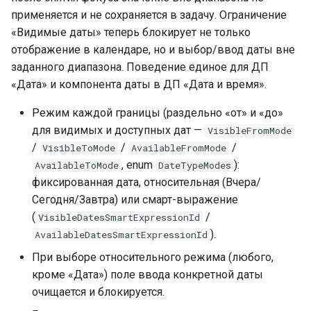
применяется и не сохраняется в задачу. Ограничение
«Видимые даты» теперь блокирует не только
отображение в календаре, но и выбор/ввод даты вне
заданного диапазона. Поведение единое для ДП
«Дата» и компонента даты в ДП «Дата и время».
Режим каждой границы (раздельно «от» и «до»
для видимых и доступных дат —
VisibleFromMode
/
/
/
VisibleToMode
AvailableFromMode
, enum
):
AvailableToMode
DateTypeModes
фиксированная дата, относительная (Вчера/
Сегодня/Завтра) или смарт-выражение
(
/
VisibleDatesSmartExpressionId
).
AvailableDatesSmartExpressionId
При выборе относительного режима (любого,
кроме «Дата») поле ввода конкретной даты
очищается и блокируется.