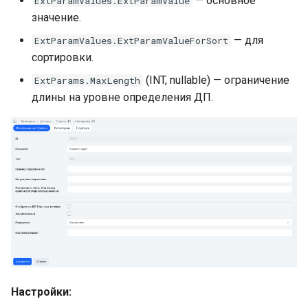
— основное
ExtParamValues.ExtParamValue
значение.
— для
ExtParamValues.ExtParamValueForSort
сортировки.
(INT, nullable) — ограничение
ExtParams.MaxLength
длины на уровне определения ДП.
Настройки: