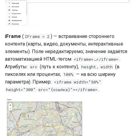
iFrame
(
) — встраивание стороннего
IFrame = 2
контента (карты, видео, документы, интерактивные
элементы). Поле нередактируемо; значение задаётся
автоматизацией HTML-тегом
.
<iframe>…</iframe>
Атрибуты:
(путь к контенту),
,
(в
src
height
width
пикселях или процентах;
— на всю ширину
100%
параметра). Пример:
<iframe width="50%"
.
height="300" src="{ссылка}"></iframe>