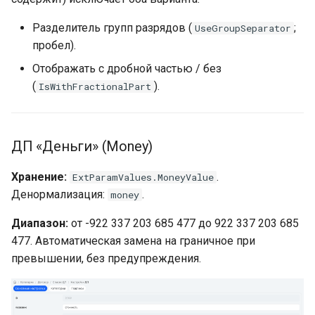
Разделитель групп разрядов (
;
UseGroupSeparator
пробел).
Отображать с дробной частью / без
(
).
IsWithFractionalPart
ДП «Деньги» (Money)
Хранение:
.
ExtParamValues.MoneyValue
Денормализация:
.
money
Диапазон:
от -922 337 203 685 477 до 922 337 203 685
477. Автоматическая замена на граничное при
превышении, без предупреждения.