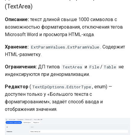
(TextArea)
Описание:
текст длиной свыше 1000 символов с
возможностью форматирования, отключения тегов
Microsoft Word и просмотра HTML-кода.
Хранение:
. Содержит
ExtParamValues.ExtParamValue
HTML-разметку.
Ограничения:
ДП типов
и
/
не
TextArea
File
Table
индексируются при денормализации.
Редактор
(
, enum) —
TextEpOptions.EditorType
доступен только у «Большого текста с
форматированием»; задаёт способ ввода и
отображения значения.