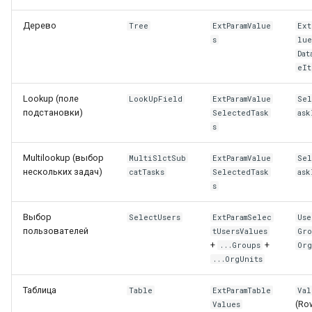
ДП «Файл» (File)
Дерево
Tree
ExtParamValue
Ext
s
lu
Dat
ДП «Нумератор»
eIt
(Numerator)
Lookup (поле
LookUpField
ExtParamValue
Sel
ДП «URL (ссылка)» (URL)
подстановки)
SelectedTask
ask
s
ДП «Адрес» (Address)
Multilookup (выбор
MultiSlctSub
ExtParamValue
Sel
нескольких задач)
catTasks
SelectedTask
ask
ДП «Адресаты email»
s
(ExtParamAddressees)
Выбор
SelectUsers
ExtParamSelec
Use
ДП «Сквозной» (Through)
пользователей
tUsersValues
Gro
+
+
...Groups
Org
Общие настройки ДП (на
...OrgUnits
уровне определения)
Таблица
Table
ExtParamTable
Val
(Ro
Values
Настройки ДП в категории