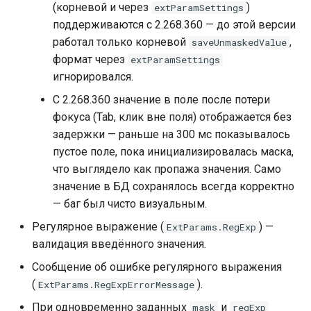
(корневой и через
)
extParamSettings
поддерживаются с 2.268.360 — до этой версии
работал только корневой
,
saveUnmaskedValue
формат через
extParamSettings
игнорировался.
С 2.268.360 значение в поле после потери
фокуса (Tab, клик вне поля) отображается без
задержки — раньше на 300 мс показывалось
пустое поле, пока инициализировалась маска,
что выглядело как пропажа значения. Само
значение в БД сохранялось всегда корректно
— баг был чисто визуальным.
Регулярное выражение (
) —
ExtParams.RegExp
валидация введённого значения.
Сообщение об ошибке регулярного выражения
(
).
ExtParams.RegExpErrorMessage
При одновременно заданных
и
mask
regExp