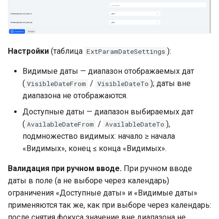
Настройки
(таблица
):
ExtParamDateSettings
Видимые даты — диапазон отображаемых дат
(
/
); даты вне
VisibleDateFrom
VisibleDateTo
диапазона не отображаются.
Доступные даты — диапазон выбираемых дат
(
/
),
AvailableDateFrom
AvailableDateTo
подмножество видимых: начало ≥ начала
«Видимых», конец ≤ конца «Видимых».
Валидация при ручном вводе.
При ручном вводе
даты в поле (а не выборе через календарь)
ограничения «Доступные даты» и «Видимые даты»
применяются так же, как при выборе через календарь:
после снятия фокуса значение вне диапазона не