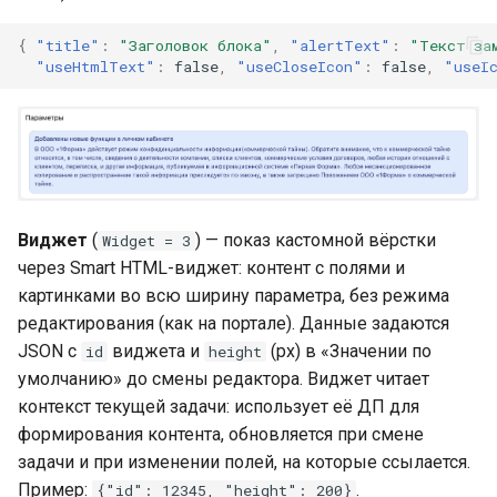
{
"title"
:
"Заголовок блока"
,
"alertText"
:
"Текст за
"useHtmlText"
:
false
,
"useCloseIcon"
:
false
,
"useI
Виджет
(
) — показ кастомной вёрстки
Widget = 3
через Smart HTML-виджет: контент с полями и
картинками во всю ширину параметра, без режима
редактирования (как на портале). Данные задаются
JSON с
виджета и
(px) в «Значении по
id
height
умолчанию» до смены редактора. Виджет читает
контекст текущей задачи: использует её ДП для
формирования контента, обновляется при смене
задачи и при изменении полей, на которые ссылается.
Пример:
.
{"id": 12345, "height": 200}