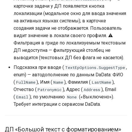
карточке задачи у ДП появляется кнопка
локализации (модальное окно для ввода значения
на активных языках системы); в карточке
создания задачи не отображается. Пользователь
видит значение в локали своего профиля. ⚠️
Фильтрация в гриде по локализуемым текстовым
ДП недоступна — фильтрующий столбец не
выводится (текстовых ДП без флага не касается).
Подсказка при вводе (
,
TextEpOptions.SuggestType
enum) — автодополнение по данным DaData: ФИО
(
), Имя (
), Фамилия (
),
FullName
Name
LastName
Отчество (
), Адрес (
), Email
Patronymic
Address
(
); по умолчанию
(«Выключено»).
Email
None
Требует интеграции с сервисом DaData.
ДП «Большой текст с форматированием»