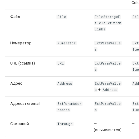
Col
(ExtParamsInSubcat)
Файл
File
FileStorageF
Fi
Типы доступа к ДП
ileToExtParam
Links
Нумератор
Numerator
ExtParamValue
Ext
s
lu
URL (ссылка)
URL
ExtParamValue
Ext
s
lu
Адрес
Address
ExtParamValue
Add
+
s
Address
Адресаты email
ExtParamAddr
ExtParamValue
Ext
essees
s
lu
Сквозной
—
—
Through
(вычисляется)