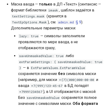
Маска ввода —
только
в ДП «Текст» (синтаксис —
формат библиотеки
, шаблон задаётся в
imask
(хранится в
textSettings.mask
), см.
§ 9
).
TextEpOptions.Mask
admin.md
Дополнительные параметры маски:
— символы-заполнители
lazy: true
проявляются по мере ввода, а не
отображаются сразу;
либо
saveUnmaskedValue: true
extParamSettings: { saveUnmaskedValue: true
— в
}
ExtParamValues.ExtParamValue
сохраняется значение
без
символов маски
(например, для маски
и
+{7}(000)000-00-00
ввода
в БД попадёт
+7(999)123-45-67
); в UI отображается с маской.
+79991234567
Без
сохраняется полное
saveUnmaskedValue
значение с символами маски.
Оба формата