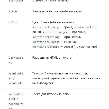
Основной текст заметки
alertText
Заголовок блока (необязательно)
title
Цвет блока (обязательный):
color
— бренд,
—
containerPrimary
containerInfo
синий,
— красный,
containerDanger
— оранжевый,
containerWarning
— зелёный,
containerSuccess
— серый (по умолчанию)
containerDefault
Разрешить HTML в тексте
useHtmlTe
xt
Текст и ID смарт-кнопки (из настроек
mainBtnTe
/
категории) первой кнопки; без текста кнопка
xt
не выводится
mainBtnId
То же для второй кнопки
secondBtn
/
Text
secondBtn
Id