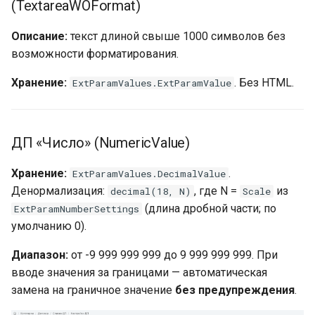
(TextareaWOFormat)
Описание:
текст длиной свыше 1000 символов без
возможности форматирования.
Хранение:
. Без HTML.
ExtParamValues.ExtParamValue
ДП «Число» (NumericValue)
Хранение:
.
ExtParamValues.DecimalValue
Денормализация:
, где N =
из
decimal(18, N)
Scale
(длина дробной части; по
ExtParamNumberSettings
умолчанию 0).
Диапазон:
от -9 999 999 999 до 9 999 999 999. При
вводе значения за границами — автоматическая
замена на граничное значение
без предупреждения
.