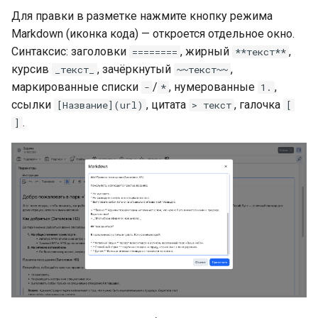
Для правки в разметке нажмите кнопку режима
Markdown (иконка кода) — откроется отдельное окно.
Синтаксис: заголовки
, жирный
,
========
**текст**
курсив
, зачёркнутый
,
_текст_
~~текст~~
маркированные списки
/
, нумерованные
,
-
*
1.
ссылки
, цитата
, галочка
[Название](url)
> текст
[
.
]