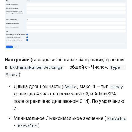
Настройки
(вкладка «Основные настройки»; хранятся
в
— общей с «Число»,
ExtParamNumberSettings
Type =
):
Money
Длина дробной части (
, макс. 4 — тип
Scale
money
хранит до 4 знаков после запятой; в AdminSPA
поле ограничено диапазоном 0–4). По умолчанию
2.
Минимальное / максимальное значение (
MinValue
/
).
MaxValue