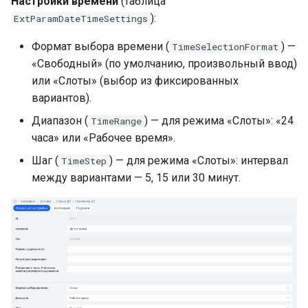
Настройки времени
(таблица
):
ExtParamDateTimeSettings
Формат выбора времени (
) —
TimeSelectionFormat
«Свободный» (по умолчанию, произвольный ввод)
или «Слоты» (выбор из фиксированных
вариантов).
Диапазон (
) — для режима «Слоты»: «24
TimeRange
часа» или «Рабочее время».
Шаг (
) — для режима «Слоты»: интервал
TimeStep
между вариантами — 5, 15 или 30 минут.