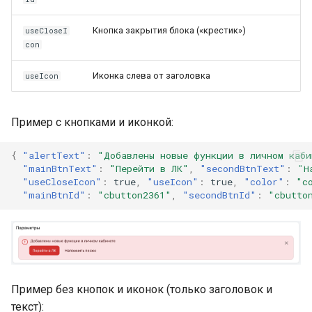
Кнопка закрытия блока («крестик»)
useCloseI
con
Иконка слева от заголовка
useIcon
Пример с кнопками и иконкой:
{
"alertText"
:
"Добавлены новые функции в личном каби
"mainBtnText"
:
"Перейти в ЛК"
,
"secondBtnText"
:
"Н
"useCloseIcon"
:
true
,
"useIcon"
:
true
,
"color"
:
"c
"mainBtnId"
:
"cbutton2361"
,
"secondBtnId"
:
"cbutto
Пример без кнопок и иконок (только заголовок и
текст):