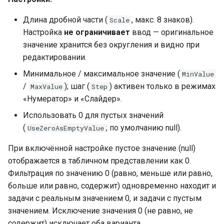
Длина дробной части (
, макс. 8 знаков).
Scale
Настройка
не ограничивает
ввод — оригинальное
значение хранится без округления и видно при
редактировании.
Минимальное / максимальное значение (
MinValue
/
); шаг (
) активен только в режимах
MaxValue
Step
«Нумератор» и «Слайдер».
Использовать 0 для пустых значений
(
; по умолчанию null).
UseZeroAsEmptyValue
При включённой настройке пустое значение (null)
отображается в табличном представлении как 0.
Фильтрация по значению 0 (равно, меньше или равно,
больше или равно, содержит) одновременно находит и
задачи с реальным значением 0, и задачи с пустым
значением. Исключение значения 0 (не равно, не
содержит) исключает оба варианта.