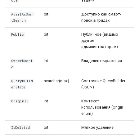
задачи
ode
bit
Доступно как смарт-
AvailAsSmar
поиск в гридах
tSearch
bit
Публичное (видимо
Public
другим
администраторам)
int
Владелец выражения
OwnerUserI
d
nvarchar(max)
Состояние QueryBuilder
QueryBuild
(JSON)
erState
int
Контекст
OriginID
использования (Origin
enum)
bit
Мягкое удаление
IsDeleted