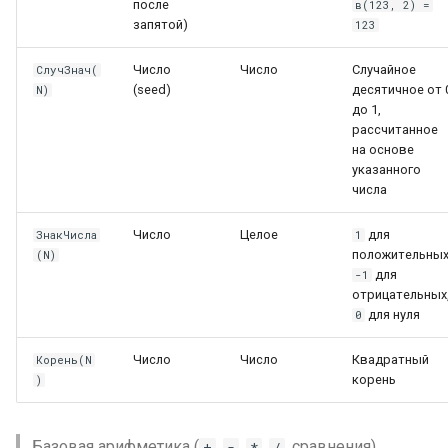
после
в(123, 2) =
запятой)
123
Число
Число
Случайное
СлучЗнач(
(seed)
десятичное от 
N)
до 1,
рассчитанное
на основе
указанного
числа
Число
Целое
для
ЗнакЧисла
1
положительных
(N)
для
-1
отрицательных
для нуля
0
Число
Число
Квадратный
Корень(N
корень
)
Базовая арифметика (
,
,
,
, сравнения),
+
-
*
/