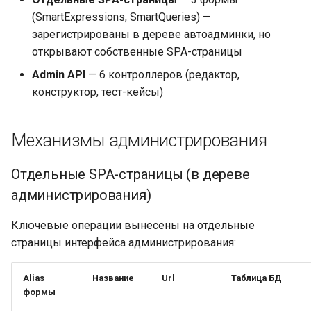
Справочник синтаксиса —
Провайдер CalDAV
(SmartExpressions, SmartQueries) —
дополнения к read-data.md
зарегистрированы в дереве автоадминки, но
Паттерны и примеры
открывают собственные SPA-страницы
Математические функции
Admin API
— 6 контроллеров (редактор,
FAQ — CalDAV
конструктор, тест-кейсы)
Строковые функции —
дополнение
Exchange — диагностика
синхронизации
Механизмы администрирования
Объект «Текущий
пользователь» (раздел
Календарь — решение
Отдельные SPA-страницы (в дереве
дерева «Прочее»)
проблем
администрирования)
Блок «Используется» —
Ресурсы — настройка
Ключевые операции вынесены на отдельные
параметры события «Во
страницы интерфейса администрирования:
время открытия задачи»
Ресурсы и планировщик
Alias
Название
Url
Таблица БД
Ограничения языка
Социальная сеть
формы
смарт-выражений