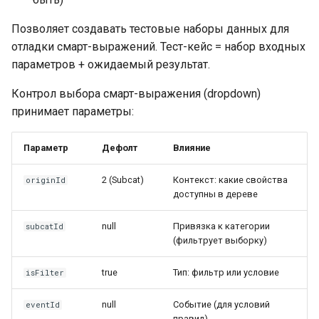
Позволяет создавать тестовые наборы данных для
отладки смарт-выражений. Тест-кейс = набор входных
параметров + ожидаемый результат.
Контрол выбора смарт-выражения (dropdown)
принимает параметры:
Параметр
Дефолт
Влияние
2 (Subcat)
Контекст: какие свойства
originId
доступны в дереве
null
Привязка к категории
subcatId
(фильтрует выборку)
true
Тип: фильтр или условие
isFilter
null
Событие (для условий
eventId
правил)