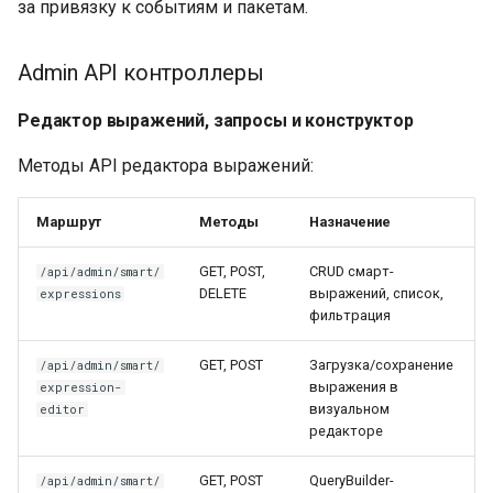
за привязку к событиям и пакетам.
Admin API контроллеры
Редактор выражений, запросы и конструктор
Методы API редактора выражений:
Маршрут
Методы
Назначение
GET, POST,
CRUD смарт-
/api/admin/smart/
DELETE
выражений, список,
expressions
фильтрация
GET, POST
Загрузка/сохранение
/api/admin/smart/
выражения в
expression-
визуальном
editor
редакторе
GET, POST
QueryBuilder-
/api/admin/smart/