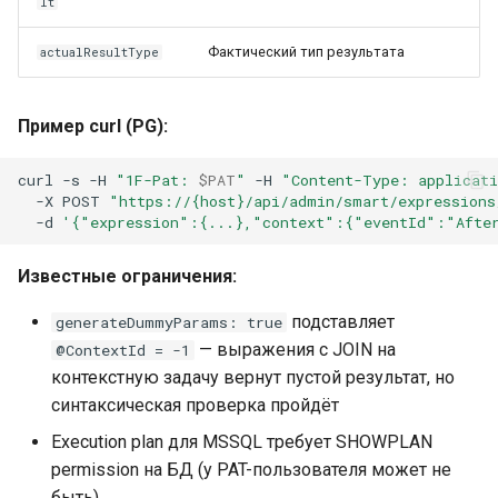
lt
Фактический тип результата
actualResultType
Пример curl (PG):
curl
-s
-H
"1F-Pat: 
$PAT
"
-H
"Content-Type: applicat
-X
POST
"https://{host}/api/admin/smart/expressions
-d
'{"expression":{...},"context":{"eventId":"Afte
Известные ограничения:
подставляет
generateDummyParams: true
— выражения с JOIN на
@ContextId = -1
контекстную задачу вернут пустой результат, но
синтаксическая проверка пройдёт
Execution plan для MSSQL требует SHOWPLAN
permission на БД (у PAT-пользователя может не
быть)