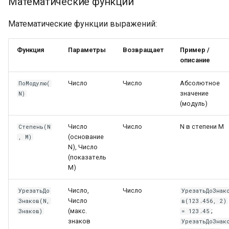
Математические функции
Математические функции выражений:
Функция
Параметры
Возвращает
Пример /
описание
Число
Число
Абсолютное
ПоМодулю(
значение
N)
(модуль)
Число
Число
N в степени M
Степень(N
(основание
, M)
N), Число
(показатель
M)
Число,
Число
УрезатьДо
УрезатьДоЗнак
Число
Знаков(N,
в(123.456, 2)
(макс.
;
Знаков)
= 123.45
знаков
УрезатьДоЗнак