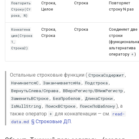
Строка,
Строка
Повторяет
Повторить
Целое
строку N раз
Строку(Ст
рока, N)
Строка,
Строка
Соединяет две
Конкатена
Строка
строки
ция(Строка
(функциональн
1,
альтернатива
Строка2)
оператору
)
+
Остальные строковые функции (
,
СтрокаСодержит
,
,
,
НачинаетсяС
ЗаканчиваетсяНа
Подстрока
,
,
ВернутьСлева/Справа
ВВерхРегистр/ВНижРегистр
,
,
,
ЗаменитьВСтроке
БезПробелов
ДлинаСтроки
,
,
), а
IsNullString
ПоискВСтроке
ПоискПоШаблону
также оператор
для конкатенации — см.
+
read-
§ Строковые ДП
.
data.md