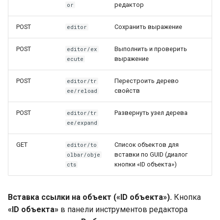
редактор
or
POST
Сохранить выражение
editor
POST
Выполнить и проверить
editor/ex
выражение
ecute
POST
Перестроить дерево
editor/tr
свойств
ee/reload
POST
Развернуть узел дерева
editor/tr
ee/expand
GET
Список объектов для
editor/to
вставки по GUID (диалог
olbar/obje
кнопки «ID объекта»)
cts
Вставка ссылки на объект («ID объекта»).
Кнопка
«ID объекта»
в панели инструментов редактора