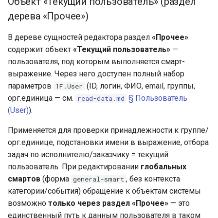
Объект «Текущий пользователь» (раздел
дерева «Прочее»)
В дереве сущностей редактора раздел
«Прочее»
содержит объект
«Текущий пользователь»
—
пользователя, под которым выполняется смарт-
выражение. Через него доступен полный набор
параметров
(ID, логин, ФИО, email, группы,
1F.User
орг.единица — см.
§ Пользователь
read-data.md
(User)
).
Применяется для проверки принадлежности к группе/
орг.единице, подстановки имени в выражение, отбора
задач по исполнителю/заказчику = текущий
пользователь. При редактировании
глобальных
смартов
(форма
, без контекста
general-smart
категории/события) обращение к объектам системы
возможно
только через раздел «Прочее»
— это
единственный путь к данным пользователя в таком