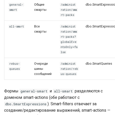
Общие
dbo.SmartExpressi
general-
/administ
Типичные ошибки
смарты
smart
ration/sma
настройки
rt-packs
Все
dbo.SmartExpressi
all-smart
/administ
смарты
ration/sma
rt-packs?
globalEve
ntsOnly=fa
lse
Очереди
dbo.SmartQueries
rebus-
/administ
шины
queues
ration/reb
сообщений
us-queues
Формы
и
разделяются с
general-smart
all-smart
доменом smart-actions (обе работают с
). Smart-filters отвечает за
dbo.SmartExpressions
создание/редактирование выражений, smart-actions —