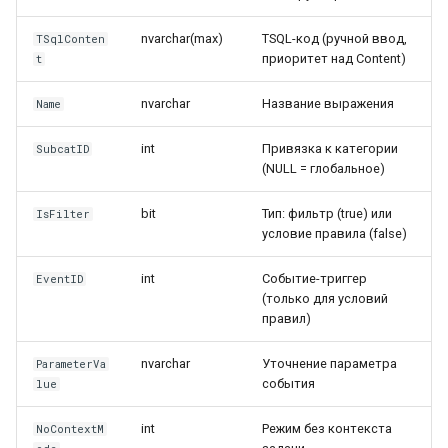
nvarchar(max)
TSQL-код (ручной ввод,
TSqlConten
приоритет над Content)
t
nvarchar
Название выражения
Name
int
Привязка к категории
SubcatID
(NULL = глобальное)
bit
Тип: фильтр (true) или
IsFilter
условие правила (false)
int
Событие-триггер
EventID
(только для условий
правил)
nvarchar
Уточнение параметра
ParameterVa
события
lue
int
Режим без контекста
NoContextM