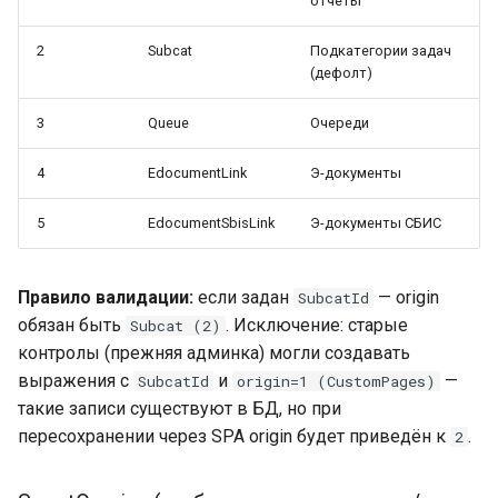
отчёты
2
Subcat
Подкатегории задач
(дефолт)
3
Queue
Очереди
4
EdocumentLink
Э-документы
5
EdocumentSbisLink
Э-документы СБИС
Правило валидации:
если задан
— origin
SubcatId
обязан быть
. Исключение: старые
Subcat (2)
контролы (прежняя админка) могли создавать
выражения с
и
—
SubcatId
origin=1 (CustomPages)
такие записи существуют в БД, но при
пересохранении через SPA origin будет приведён к
.
2