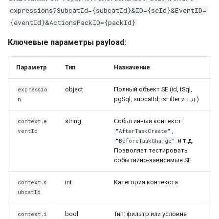
expressions?SubcatId={subcatId}&ID={seId}&EventID=
{eventId}&ActionsPackID={packId}
Ключевые параметры payload:
Параметр
Тип
Назначение
object
Полный объект SE (id, tSql,
expressio
pgSql, subcatId, isFilter и т.д.)
n
string
Событийный контекст:
context.e
,
ventId
"AfterTaskCreate"
и т.д.
"BeforeTaskChange"
Позволяет тестировать
событийно-зависимые SE
int
Категория контекста
context.s
ubcatId
bool
Тип: фильтр или условие
context.i