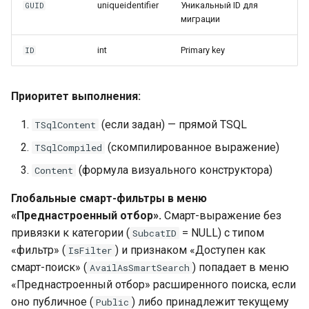
uniqueidentifier
Уникальный ID для
GUID
миграции
int
Primary key
ID
Приоритет выполнения:
(если задан) — прямой TSQL
TSqlContent
(скомпилированное выражение)
TSqlCompiled
(формула визуального конструктора)
Content
Глобальные смарт-фильтры в меню
«Преднастроенный отбор».
Смарт-выражение без
привязки к категории (
= NULL) с типом
SubcatID
«фильтр» (
) и признаком «Доступен как
IsFilter
смарт-поиск» (
) попадает в меню
AvailAsSmartSearch
«Преднастроенный отбор» расширенного поиска, если
оно публичное (
) либо принадлежит текущему
Public