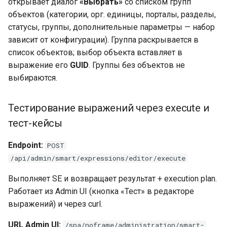
открывает диалог
«Выбрать»
со списком групп
объектов (категории, орг. единицы, порталы, разделы,
статусы, группы, дополнительные параметры — набор
зависит от конфигурации). Группа раскрывается в
список объектов; выбор объекта вставляет в
выражение его
GUID
. Группы без объектов не
выбираются.
Тестирование выражений через execute и
тест-кейсы
Endpoint:
POST
/api/admin/smart/expressions/editor/execute
Выполняет SE и возвращает результат + execution plan.
Работает из Admin UI (кнопка «Тест» в редакторе
выражений) и через curl.
URL Admin UI:
/spa/noframe/administration/smart-