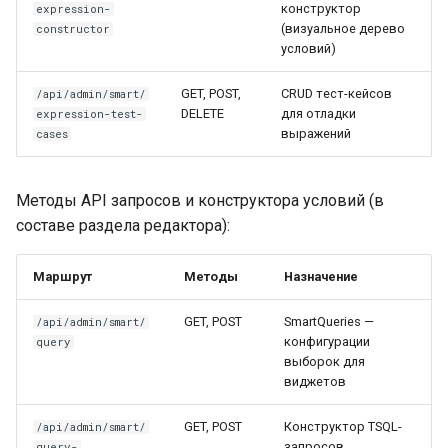
конструктор
expression-
(визуальное дерево
constructor
условий)
GET, POST,
CRUD тест-кейсов
/api/admin/smart/
DELETE
для отладки
expression-test-
выражений
cases
Методы API запросов и конструктора условий (в
составе раздела редактора):
Маршрут
Методы
Назначение
GET, POST
SmartQueries —
/api/admin/smart/
конфигурации
query
выборок для
виджетов
GET, POST
Конструктор TSQL-
/api/admin/smart/
запросов
query-