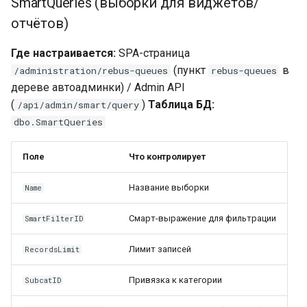
SmartQueries (выборки для виджетов/
отчётов)
Где настраивается:
SPA-страница
(пункт
в
/administration/rebus-queues
rebus-queues
дереве автоадминки) / Admin API
(
)
Таблица БД:
/api/admin/smart/query
dbo.SmartQueries
Поле
Что контролирует
Название выборки
Name
Смарт-выражение для фильтрации
SmartFilterID
Лимит записей
RecordsLimit
Привязка к категории
SubcatID