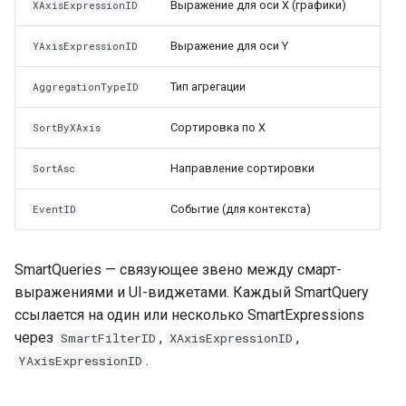
Выражение для оси X (графики)
XAxisExpressionID
Выражение для оси Y
YAxisExpressionID
Тип агрегации
AggregationTypeID
Сортировка по X
SortByXAxis
Направление сортировки
SortAsc
Событие (для контекста)
EventID
SmartQueries — связующее звено между смарт-
выражениями и UI-виджетами. Каждый SmartQuery
ссылается на один или несколько SmartExpressions
через
,
,
SmartFilterID
XAxisExpressionID
.
YAxisExpressionID