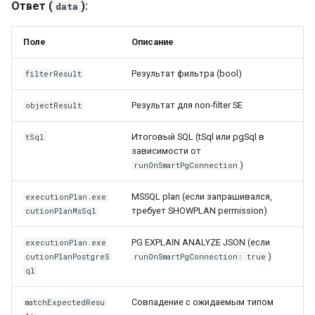
Ответ (
):
data
Поле
Описание
Результат фильтра (bool)
filterResult
Результат для non-filter SE
objectResult
Итоговый SQL (tSql или pgSql в
tSql
зависимости от
)
runOnSmartPgConnection
MSSQL plan (если запрашивался,
executionPlan.exe
требует SHOWPLAN permission)
cutionPlanMsSql
PG EXPLAIN ANALYZE JSON (если
executionPlan.exe
)
cutionPlanPostgreS
runOnSmartPgConnection: true
ql
Совпадение с ожидаемым типом
matchExpectedResu