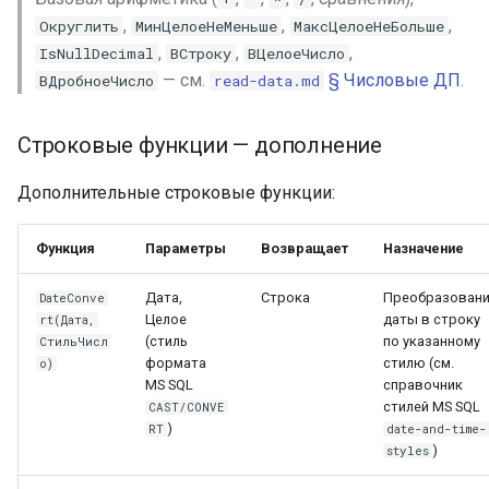
,
,
,
Округлить
МинЦелоеНеМеньше
МаксЦелоеНеБольше
,
,
,
IsNullDecimal
ВСтроку
ВЦелоеЧисло
— см.
§ Числовые ДП
.
ВДробноеЧисло
read-data.md
Строковые функции — дополнение
Дополнительные строковые функции:
Функция
Параметры
Возвращает
Назначение
Дата,
Строка
Преобразован
DateConve
Целое
даты в строку
rt(Дата,
(стиль
по указанному
СтильЧисл
формата
стилю (см.
о)
MS SQL
справочник
стилей MS SQL
CAST/CONVE
)
RT
date-and-time-
)
styles