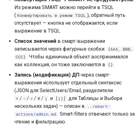
Из режима SMART можно перейти в TSQL
(
), обратный путь
Конвертировать в режим TSQL
отсутствует — кнопка не отображается, если
выражение в TSQL.
Список значений
в смарт-выражении
записывается через фигурные скобки:
{ААА, ВВВ,
. Чтобы единичный объект воспринимался
ССС}
как коллекция, он тоже заключается в
.
{}
Запись (модификация) ДП
через смарт-
выражения использует отдельный синтаксис
(JSON для SelectUsers/Email, разделители
/
/
/
/
и
для Таблицы и Выбора
+
-
=
#
|
]||[
нескольких задач) — описан в
../smart-
. Smart-filters отвечают только за
actions/admin.md
чтение и фильтрацию.