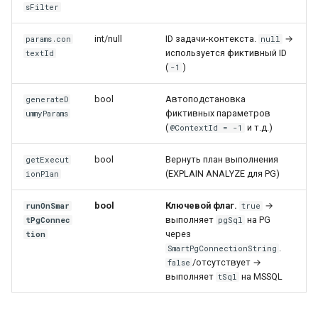
sFilter
int/null
ID задачи-контекста.
→
params.con
null
используется фиктивный ID
textId
(
)
-1
bool
Автоподстановка
generateD
фиктивных параметров
ummyParams
(
и т.д.)
@ContextId = -1
bool
Вернуть план выполнения
getExecut
(EXPLAIN ANALYZE для PG)
ionPlan
bool
Ключевой флаг.
→
runOnSmar
true
выполняет
на PG
tPgConnec
pgSql
через
tion
.
SmartPgConnectionString
/отсутствует →
false
выполняет
на MSSQL
tSql