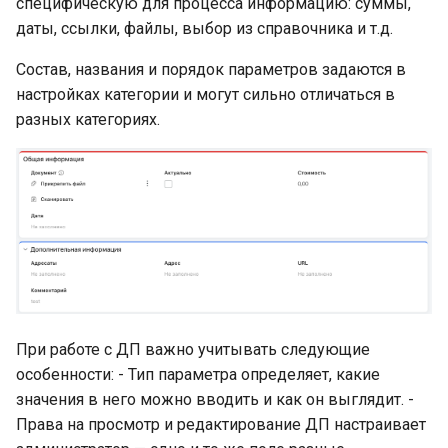
специфическую для процесса информацию: суммы,
Редактирование ячеек
Провайдер CalDAV
Публикации
даты, ссылки, файлы, выбор из справочника и т.д.
таблицы
Lua в смарт-скриптах
Состав, названия и порядок параметров задаются в
Паттерны и примеры
Системные настройки
Добавление и удаление
настройках категории и могут сильно отличаться в
Python в смарт-скриптах
строк таблицы
разных категориях.
FAQ — CalDAV
Форм-контролы
NLP API в скриптах
Импорт и экспорт
Exchange — диагностика
Телефония
данных в Excel
синхронизации
Файлы в ячейках
Календарь — решение
таблицы
проблем
ДП «Выпадающий
Ресурсы — настройка
список»:
При работе с ДП важно учитывать следующие
пользовательский
Ресурсы и планировщик
особенности: - Тип параметра определяет, какие
интерфейс
значения в него можно вводить и как он выглядит. -
Социальная сеть
Права на просмотр и редактирование ДП настраивает
ДП «Галочка» (Checkbox)