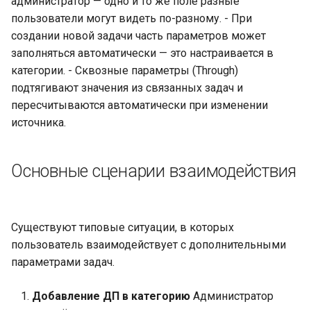
администратор — одно и то же поле разные
и «URL» (Внешняя ссылка)
пользователи могут видеть по-разному. - При
создании новой задачи часть параметров может
ДП «Чек-лист»:
заполняться автоматически — это настраивается в
пользовательский
категории. - Сквозные параметры (Through)
интерфейс
подтягивают значения из связанных задач и
ДП «Дата» и «Дата и
пересчитываются автоматически при изменении
время»:
источника.
пользовательский
интерфейс
Основные сценарии взаимодействия
ДП «Число» и «Деньги»:
пользовательский
интерфейс
Существуют типовые ситуации, в которых
пользователь взаимодействует с дополнительными
ДП «Большой текст»:
параметрами задач.
пользовательский
интерфейс
Добавление ДП в категорию
Администратор