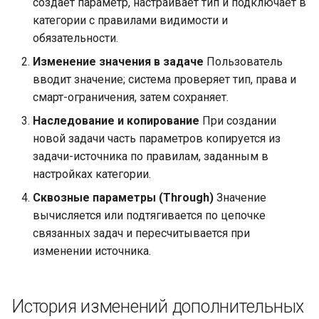
создаёт параметр, настраивает тип и подключает в
ДП «Текст»:
категории с правилами видимости и
пользовательский
обязательности.
интерфейс
Изменение значения в задаче
Пользователь
вводит значение; система проверяет тип, права и
ДП «Выбор
смарт-ограничения, затем сохраняет.
пользователей»:
пользовательский
Наследование и копирование
При создании
интерфейс
новой задачи часть параметров копируется из
задачи-источника по правилам, заданным в
ДП «Lookup поле» и
настройках категории.
«Multilookup»:
Сквозные параметры (Through)
Значение
пользовательский
вычисляется или подтягивается по цепочке
интерфейс
связанных задач и пересчитывается при
изменении источника.
Варианты отображения
lookup-полей
История изменений дополнительных
Поиск значений и