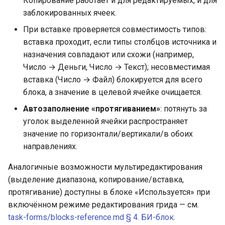
Копирование работает и для редактируемых, и для
заблокированных ячеек.
При вставке проверяется совместимость типов:
вставка проходит, если типы столбцов источника и
назначения совпадают или схожи (например,
Число → Деньги, Число → Текст); несовместимая
вставка (Число → Файл) блокируется для всего
блока, а значение в целевой ячейке очищается.
Автозаполнение «протягиванием»
: потянуть за
уголок выделенной ячейки распространяет
значение по горизонтали/вертикали/в обоих
направлениях.
Аналогичные возможности мультиредактирования
(выделение диапазона, копирование/вставка,
протягивание) доступны в блоке «Используется» при
включённом режиме редактирования грида — см.
task-forms/blocks-reference.md § 4. БИ-блок
.