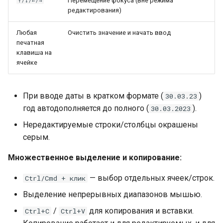
Перемещение фокуса (вне режима
↑/↓/←/→
редактирования)
Любая
Очистить значение и начать ввод
печатная
клавиша на
ячейке
При вводе даты в кратком формате (
)
30.03.23
год автодополняется до полного (
).
30.03.2023
Нередактируемые строки/столбцы окрашены
серым.
Множественное выделение и копирование:
— выбор отдельных ячеек/строк.
Ctrl/Cmd + клик
Выделение непрерывных диапазонов мышью.
/
для копирования и вставки.
Ctrl+C
Ctrl+V