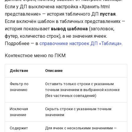
Типы колонок ДП
Если у ДП выключена настройка «Хранить html
«Таблица»
представление» — история табличного ДП
пустая
.
Если включён шаблон в табличных представлениях —
Связи таблиц: значения ДП
история показывает
вывод шаблона
(заголовок,
(модель данных)
футер, количество строк), а не значения ячеек.
Подробнее — в
справочнике настроек ДП «Таблица»
.
Контекстное меню по ПКМ:
Действие
Описание
Фильтр по
Оставить только строки с указанным
значению
точным значением в выбранной колонке
(без частичных совпадений)
Исключая
Скрыть строки с указанным точным
значение
значением
Содержит
Для ячеек с несколькими значениями —