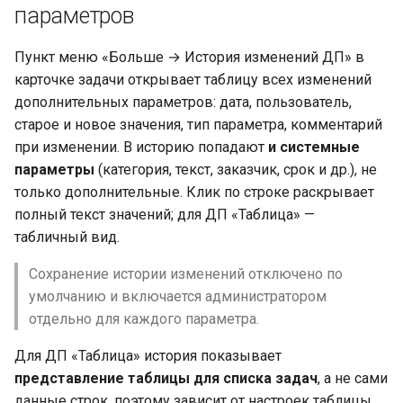
подсказки последних
параметров
значений
Пункт меню «Больше → История изменений ДП» в
Создание и удаление
карточке задачи открывает таблицу всех изменений
связанных значений
дополнительных параметров: дата, пользователь,
старое и новое значения, тип параметра, комментарий
Табличный вид
при изменении. В историю попадают
и системные
параметра Multilookup
параметры
(категория, текст, заказчик, срок и др.), не
только дополнительные. Клик по строке раскрывает
ДП «Файл»:
полный текст значений; для ДП «Таблица» —
пользовательский
табличный вид.
интерфейс
Сохранение истории изменений отключено по
Загрузка, сканирование
умолчанию и включается администратором
и ограничения файлов
отдельно для каждого параметра.
Действия и контекстное
Для ДП «Таблица» история показывает
меню файлов
представление таблицы для списка задач
, а не сами
данные строк, поэтому зависит от настроек таблицы.