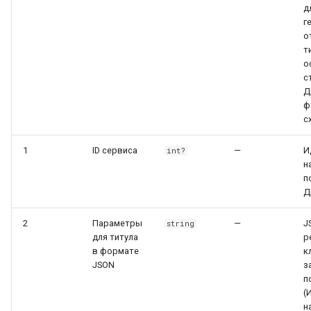
д
г
о
т
о
с
Д
ф
с
1
ID сервиса
—
И
int?
н
п
Д
2
Параметры
—
J
string
для титула
р
в формате
к
JSON
з
п
(
н