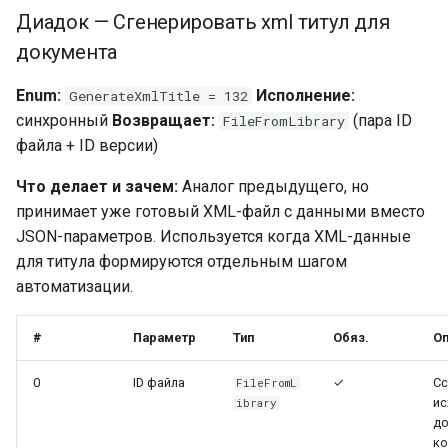
Диадок — Сгенерировать xml титул для
документа
Enum:
Исполнение:
GenerateXmlTitle = 132
синхронный
Возвращает:
(пара ID
FileFromLibrary
файла + ID версии)
Что делает и зачем:
Аналог предыдущего, но
принимает уже готовый XML-файл с данными вместо
JSON-параметров. Используется когда XML-данные
для титула формируются отдельным шагом
автоматизации.
#
Параметр
Тип
Обяз.
Оп
0
ID файла
✓
Сс
FileFromL
ис
ibrary
до
ко