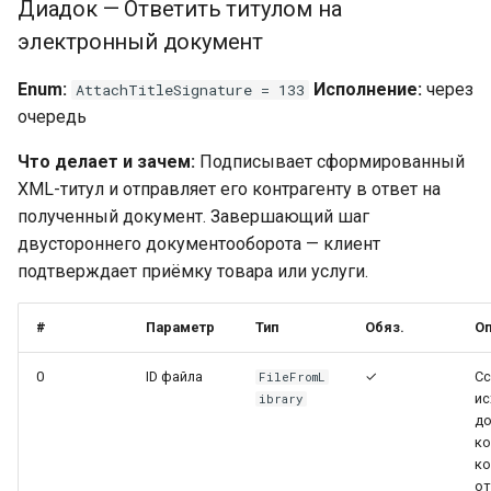
Диадок — Ответить титулом на
электронный документ
Enum:
Исполнение:
через
AttachTitleSignature = 133
очередь
Что делает и зачем:
Подписывает сформированный
XML-титул и отправляет его контрагенту в ответ на
полученный документ. Завершающий шаг
двустороннего документооборота — клиент
подтверждает приёмку товара или услуги.
#
Параметр
Тип
Обяз.
Оп
0
ID файла
✓
Сс
FileFromL
ис
ibrary
до
ко
к
от