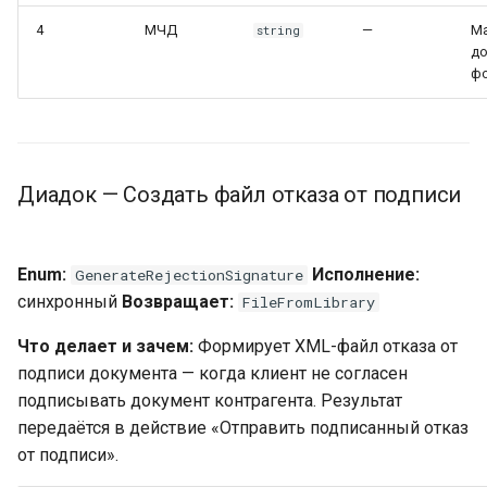
4
МЧД
—
М
string
до
ф
Диадок — Создать файл отказа от подписи
Enum:
Исполнение:
GenerateRejectionSignature
синхронный
Возвращает:
FileFromLibrary
Что делает и зачем:
Формирует XML-файл отказа от
подписи документа — когда клиент не согласен
подписывать документ контрагента. Результат
передаётся в действие «Отправить подписанный отказ
от подписи».