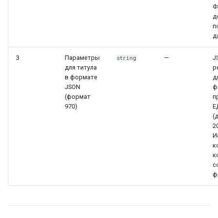
Ф
д
п
д
3
Параметры
—
J
string
для титула
р
в формате
д
JSON
ф
(формат
п
970)
Е
(
2
И
к
к
с
ф