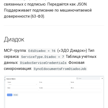
покупателя для
связанных с подписью. Передаётся как JSON.
Провайдер CalDAV
документа
Поддерживает подписание по машиночитаемой
Lua в смарт-скриптах
доверенности (63-ФЗ).
Паттерны и примеры
Диадок — Сгенерировать
Python в смарт-скриптах
xml титул для документа
FAQ — CalDAV
NLP API в скриптах
Диадок
Диадок — Ответить
Exchange — диагностика
титулом на электронный
синхронизации
MCP-группа:
(«ЭДО Диадок») Тип
документ
EdiDiadoc = 16
сервиса:
Таблица учётных
ServiceType.Diadoc = 7
Календарь — решение
данных:
Диадок — Создать файл
Фоновая
DiadocServiceCredentials
проблем
отказа от подписи
синхронизация:
SyncEdocumentsFromDiadocJob
Ресурсы — настройка
Диадок — Отправить
подписанный отказ от
Ресурсы и планировщик
подписи
Социальная сеть
Диадок — Создать файл