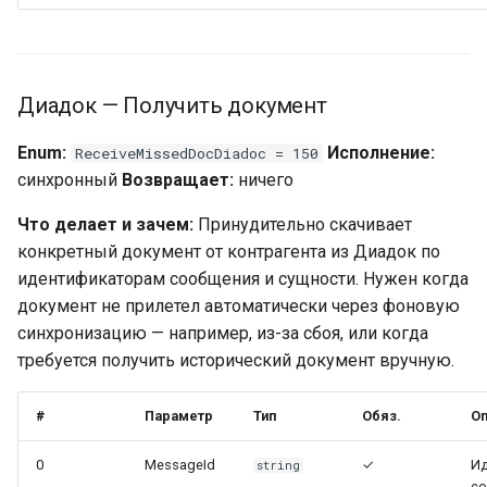
Диадок — Получить документ
Enum:
Исполнение:
ReceiveMissedDocDiadoc = 150
синхронный
Возвращает:
ничего
Что делает и зачем:
Принудительно скачивает
конкретный документ от контрагента из Диадок по
идентификаторам сообщения и сущности. Нужен когда
документ не прилетел автоматически через фоновую
синхронизацию — например, из-за сбоя, или когда
требуется получить исторический документ вручную.
#
Параметр
Тип
Обяз.
Оп
0
MessageId
✓
И
string
со