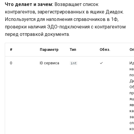
Что делает и зачем:
Возвращает список
контрагентов, зарегистрированных в ящике Диадок.
Используется для наполнения справочников в 1Ф,
проверки наличия ЭДО-подключения с контрагентом
перед отправкой документа.
#
Параметр
Тип
Обяз.
Оп
0
ID сервиса
✓
И
int
на
по
Ди
Об
пр
ящ
яв
ка
з
сп
ко