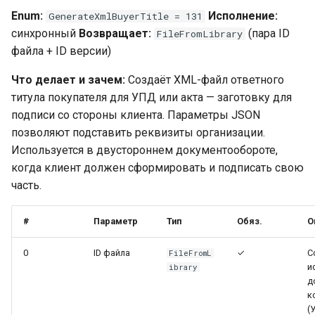
Enum:
Исполнение:
GenerateXmlBuyerTitle = 131
синхронный
Возвращает:
(пара ID
FileFromLibrary
файла + ID версии)
Что делает и зачем:
Создаёт XML-файл ответного
титула покупателя для УПД или акта — заготовку для
подписи со стороны клиента. Параметры JSON
позволяют подставить реквизиты организации.
Используется в двустороннем документообороте,
когда клиент должен сформировать и подписать свою
часть.
#
Параметр
Тип
Обяз.
О
0
ID файла
✓
С
FileFromL
и
ibrary
д
к
(