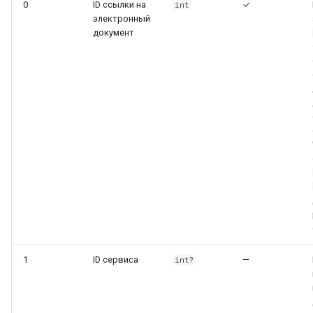
0
ID ссылки на
✓
int
электронный
документ
1
ID сервиса
—
int?