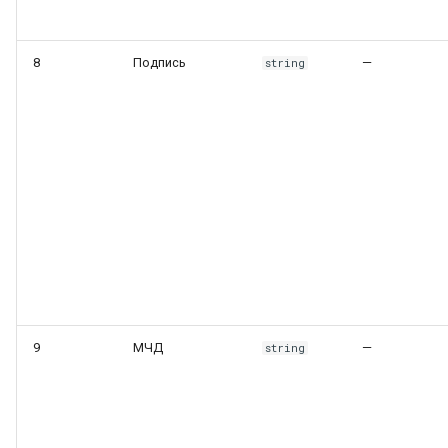
подписи
8
Подпись
—
string
СБИС — Аннулирование
документов
Сценарий A:
Аннулирование
инициируем МЫ
Сценарий Б:
Аннулирование
инициирует КОНТРАГЕНТ
СБИС — Создать файл
9
МЧД
—
string
аннулирования подписи
СБИС — Отправить
подписанные соглашения