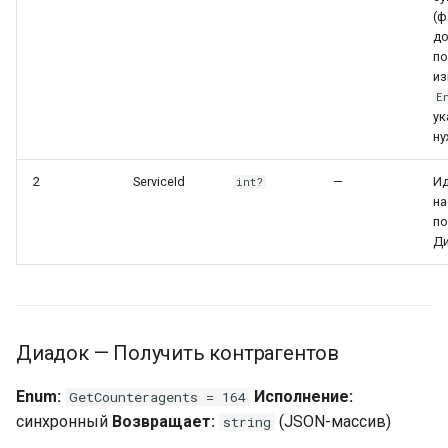
(ф
до
по
из
E
ук
н
2
ServiceId
—
И
int?
на
по
Д
Диадок — Получить контрагентов
Enum:
Исполнение:
GetCounteragents = 164
синхронный
Возвращает:
(JSON-массив)
string