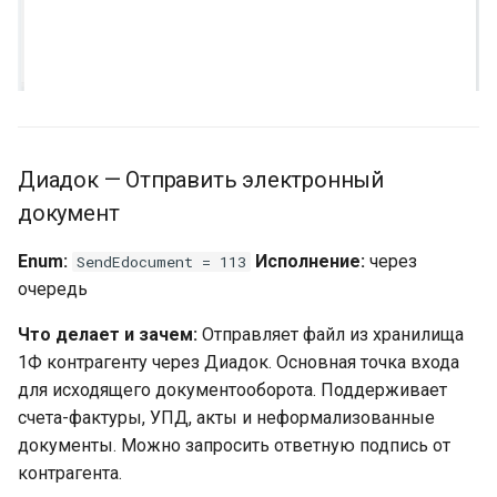
отказа от подписи
(Universal)
Диадок — Отправить
подписанный отказ от
подписи (Universal)
Диадок — Отправить электронный
Диадок — Аннулирование
документ
документов
Enum:
Исполнение:
через
SendEdocument = 113
Сценарий A:
очередь
Аннулирование
инициируем МЫ
Что делает и зачем:
Отправляет файл из хранилища
1Ф контрагенту через Диадок. Основная точка входа
Сценарий Б:
для исходящего документооборота. Поддерживает
Аннулирование
счета-фактуры, УПД, акты и неформализованные
инициирует КОНТРАГЕНТ
документы. Можно запросить ответную подпись от
контрагента.
StatusMessage в журнале