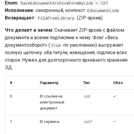
Enum:
SaveEdocumentArchiveFormByLink = 127
Исполнение:
синхронный, контекст
EdocumentLink
Возвращает:
(ZIP-архив)
FileFromLibrary
Что делает и зачем:
Скачивает ZIP-архив с файлом
документа и всеми подписями к нему. Флаг «Весь
документооборот» (
по умолчанию) выгружает
true
полную цепочку: оба титула, извещения, подписи всех
сторон. Нужен для долгосрочного архивного хранения
ЭД.
#
Параметр
Тип
Обяз.
0
ID ссылки на
✓
int
электронный
документ
1
ID сервиса
—
int?