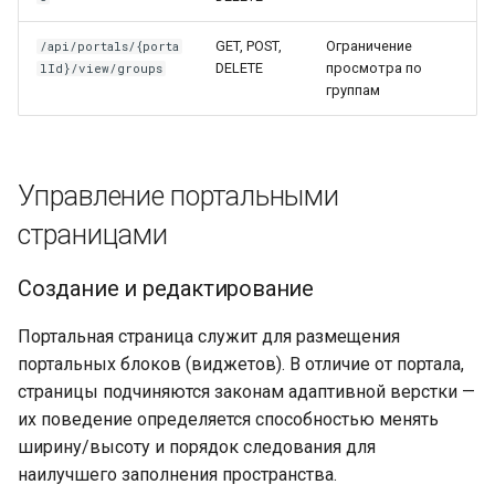
JS API портальных
блоков
GET, POST,
Ограничение
/api/portals/{porta
DELETE
просмотра по
lId}/view/groups
Ключевые настройки
группам
Порталы
(PortalGridTemplates)
Управление портальными
Блоки порталов
страницами
(PortalGridBlocks)
Создание и редактирование
Фильтры блоков
Портальная страница служит для размещения
Каскадные
портальных блоков (виджетов). В отличие от портала,
выпадающие списки
страницы подчиняются законам адаптивной верстки —
их поведение определяется способностью менять
Includes (JS/CSS)
ширину/высоту и порядок следования для
наилучшего заполнения пространства.