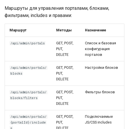
Конструктор Dashboard
Маршруты для управления порталами, блоками,
Lua в смарт-скриптах
фильтрами, includes и правами:
Конструктор CSS Grid
(v2.266+)
Python в смарт-скриптах
Маршрут
Методы
Назначение
Конструктор Board
NLP API в скриптах
GET, POST,
Список и базовая
/api/admin/portals
PUT,
конфигурация
Flex-конструктор
DELETE
порталов
(устаревший)
GET, POST,
Настройки блоков
/api/admin/portals/
PUT,
blocks
Типы портальных блоков
DELETE
(виджетов)
GET, POST,
Фильтры блоков
/api/admin/portals/
JS API порталов и
PUT,
blocks/filters
портальных блоков
DELETE
GET, POST,
Подключаемые
/api/admin/portals/
JS/CSS Includes
PUT,
JS/CSS includes
{portalId}/include
DELETE
s