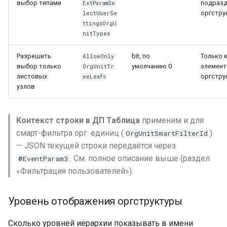
выбор типами
подразд
ExtParamSe
оргстру
lectUserSe
ttingsOrgU
nitTypes
Разрешить
bit, по
Только 
AllowOnly
выбор только
умолчанию 0
элемент
OrgUnitTr
листовых
оргстру
eeLeafs
узлов
Контекст строки в ДП Таблица
применим и для
смарт-фильтра орг. единиц (
)
OrgUnitSmartFilterId
— JSON текущей строки передаётся через
. См. полное описание выше (раздел
@EventParam3
«Фильтрация пользователей»).
Уровень отображения оргструктуры
Сколько уровней иерархии показывать в имени