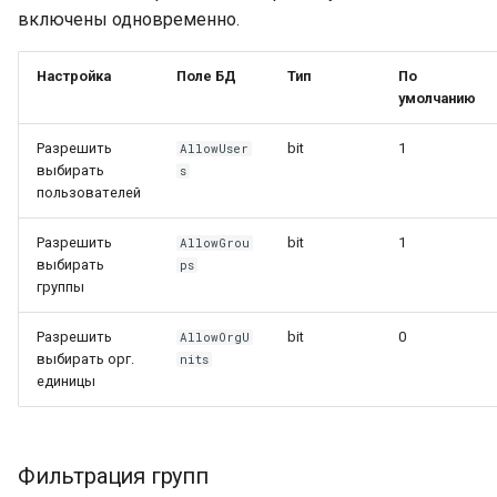
включены одновременно.
Настройка
Поле БД
Тип
По
умолчанию
Разрешить
bit
1
AllowUser
выбирать
s
пользователей
Разрешить
bit
1
AllowGrou
выбирать
ps
группы
Разрешить
bit
0
AllowOrgU
выбирать орг.
nits
единицы
Фильтрация групп