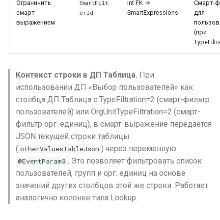
Ограничить
int FK →
Смарт-ф
SmartFilt
смарт-
SmartExpressions
для
erId
выражением
пользов
(при
TypeFiltr
Контекст строки в ДП Таблица.
При
использовании ДП «Выбор пользователей» как
столбца ДП Таблица с TypeFiltration=2 (смарт-фильтр
пользователей) или OrgUnitTypeFiltration=2 (смарт-
фильтр орг. единиц), в смарт-выражение передаётся
JSON текущей строки таблицы
(
) через переменную
otherValuesTableJson
. Это позволяет фильтровать список
@EventParam3
пользователей, групп и орг. единиц на основе
значений других столбцов этой же строки. Работает
аналогично колонке типа Lookup.