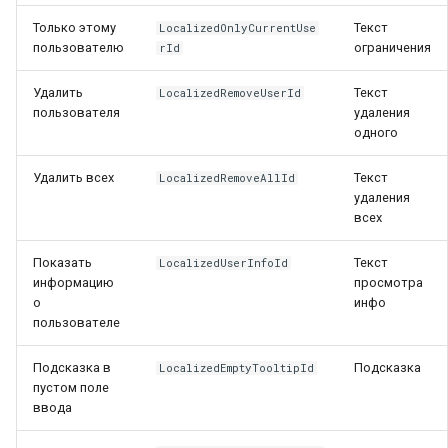
Только этому
Текст
LocalizedOnlyCurrentUse
пользователю
ограничения
rId
Удалить
Текст
LocalizedRemoveUserId
пользователя
удаления
одного
Удалить всех
Текст
LocalizedRemoveAllId
удаления
всех
Показать
Текст
LocalizedUserInfoId
информацию
просмотра
о
инфо
пользователе
Подсказка в
Подсказка
LocalizedEmptyTooltipId
пустом поле
ввода