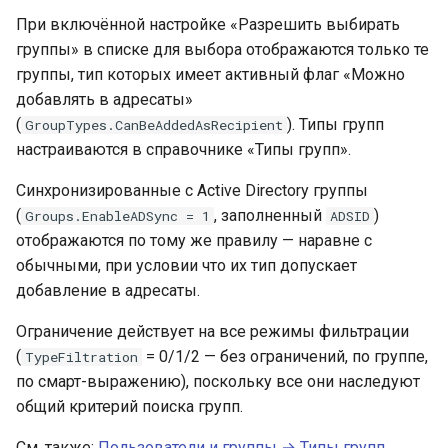
При включённой настройке «Разрешить выбирать
группы» в списке для выбора отображаются только те
группы, тип которых имеет активный флаг «Можно
добавлять в адресаты»
(
). Типы групп
GroupTypes.CanBeAddedAsRecipient
настраиваются в справочнике «Типы групп».
Синхронизированные с Active Directory группы
(
, заполненный
)
Groups.EnableADSync = 1
ADSID
отображаются по тому же правилу — наравне с
обычными, при условии что их тип допускает
добавление в адресаты.
Ограничение действует на все режимы фильтрации
(
= 0/1/2 — без ограничений, по группе,
TypeFiltration
по смарт-выражению), поскольку все они наследуют
общий критерий поиска групп.
См. также:
Пользователи и группы → Типы групп
.