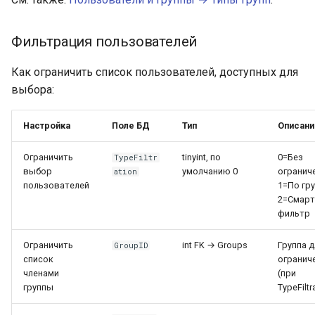
Фильтрация пользователей
Как ограничить список пользователей, доступных для
выбора:
Настройка
Поле БД
Тип
Описани
Ограничить
tinyint, по
0=Без
TypeFiltr
выбор
умолчанию 0
огранич
ation
пользователей
1=По гру
2=Смарт
фильтр
Ограничить
int FK → Groups
Группа д
GroupID
список
огранич
членами
(при
группы
TypeFiltr