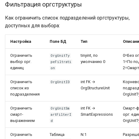
Фильтрация оргструктуры
Как ограничить список подразделений оргструктуры,
доступных для выбора:
Настройка
Поле БД
Тип
Описан
Ограничить
tinyint, по
0=Без о
OrgUnitTy
выбор орг.
умолчанию 0
1=По по
peFiltrati
единиц
2=Смарт
on
Ограничить
int FK →
Корнев
OrgUnitID
список из
OrgStructureUnit
подразд
подразделения
OrgUnitT
Ограничить
int FK →
Смарт-ф
OrgUnitSm
смарт-
SmartExpressions
орг. еди
artFilterI
выражением
OrgUnitT
d
Ограничить
Таблица
N:1
Разреш