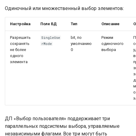
Провайдер CalDAV
Одиночный или множественный выбор элементов:
Lua в смарт-скриптах
Паттерны и примеры
Настройка
Поле БД
Тип
Описание
О
Python в смарт-скриптах
FAQ — CalDAV
Разрешить
bit, по
Режим
П
SingleUse
NLP API в скриптах
сохранять
умолчанию
одиночного
с
rMode
не более
0
выбора
у
Exchange — диагностика
одного
в
синхронизации
элемента
п
з
Календарь — решение
з
д
проблем
м
о
Ресурсы — настройка
э
Ресурсы и планировщик
ДП «Выбор пользователя» поддерживает три
Социальная сеть
параллельных подсистемы выбора, управляемые
независимыми флагами. Все три могут быть