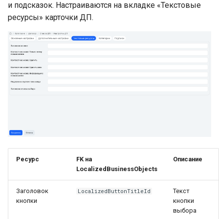
и подсказок. Настраиваются на вкладке «Текстовые
ресурсы» карточки ДП.
Ресурс
FK на
Описание
LocalizedBusinessObjects
Заголовок
Текст
LocalizedButtonTitleId
кнопки
кнопки
выбора