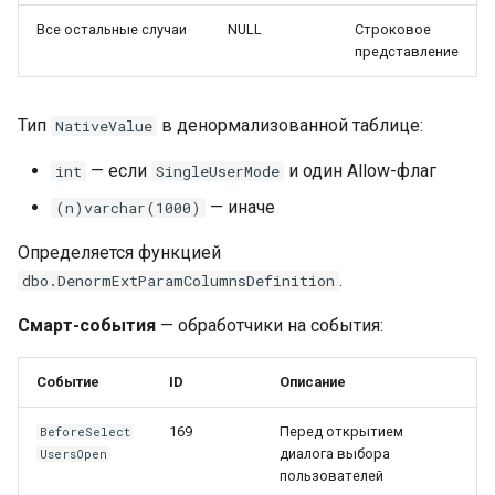
Все остальные случаи
NULL
Строковое
представление
Тип
в денормализованной таблице:
NativeValue
— если
и один Allow-флаг
int
SingleUserMode
— иначе
(n)varchar(1000)
Определяется функцией
.
dbo.DenormExtParamColumnsDefinition
Смарт-события
— обработчики на события:
Событие
ID
Описание
169
Перед открытием
BeforeSelect
диалога выбора
UsersOpen
пользователей