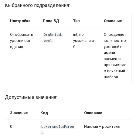
выбранного подразделения:
Настройка
Поле БД
Тип
Описание
Отображать
int, по
Определяет
OrgUnitsL
уровни орг.
умолчанию
количество
evel
единиц
0
уровней в
имени
элемента
при выводе
в печатный
шаблон
Допустимые значения:
Значение
Код
Описание
0
Нижний + родитель
LowerAndItsParen
t