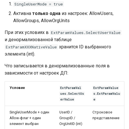
SingleUserMode = true
Активна
только одна
из настроек: AllowUsers,
AllowGroups, AllowOrgUnits
При этих условиях в
ExtParamValues.SelectUserValue
и денормализованной таблице
хранится ID выбранного
ExtParamXXXNativeValue
элемента (int).
Что записывается в денормализованные поля в
зависимости от настроек ДП:
Условие
ExtParamVal
ExtParamValue
ues.SelectUs
s.ExtParamValu
erValue
e
SingleUserMode + один
UserID /
Строковое
Allow-флаг + один
GroupID /
представление
элемент выбран
OrgUnitID (int)