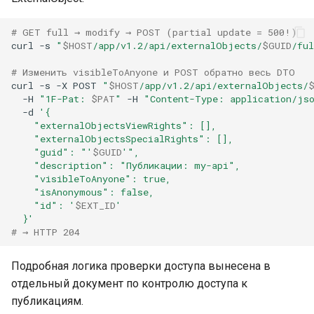
# GET full → modify → POST (partial update = 500!)
curl
-s
"
$HOST
/app/v1.2/api/externalObjects/
$GUID
/fu
# Изменить visibleToAnyone и POST обратно весь DTO
curl
-s
-X
POST
"
$HOST
/app/v1.2/api/externalObjects/
-H
"1F-Pat: 
$PAT
"
-H
"Content-Type: application/js
-d
'{
    "externalObjectsViewRights": [],
    "externalObjectsSpecialRights": [],
    "guid": "'
$GUID
'",
    "description": "Публикации: my-api",
    "visibleToAnyone": true,
    "isAnonymous": false,
    "id": '
$EXT_ID
'
  }'
# → HTTP 204
Подробная логика проверки доступа вынесена в
отдельный документ по контролю доступа к
публикациям.