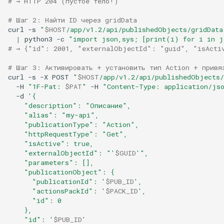
# → HTTP 204 (пустое тело!)
# Шаг 2: Найти ID через gridData
curl
-s
"
$HOST
/app/v1.2/api/publishedObjects/gridData
|
python3
-c
"import json,sys; [print(i) for i in j
# → {"id": 2001, "externalObjectId": "guid", "isActi
# Шаг 3: Активировать + установить тип Action + привя
curl
-s
-X
POST
"
$HOST
/app/v1.2/api/publishedObjects/
-H
"1F-Pat: 
$PAT
"
-H
"Content-Type: application/js
-d
'{
    "description": "Описание",
    "alias": "my-api",
    "publicationType": "Action",
    "httpRequestType": "Get",
    "isActive": true,
    "externalObjectId": "'
$GUID
'",
    "parameters": [],
    "publicationObject": {
      "publicationId": '
$PUB_ID
',
      "actionsPackId": '
$PACK_ID
',
      "id": 0
    },
    "id": '
$PUB_ID
'