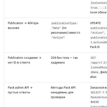
{noContext
true, ...}
поля обяза
Publication → 404 при
UPDATE:
publicationType:
вызове
(по
"Data"
publicati
умолчанию) вместо
,
"Action"
"Action"
publicati
t.actionsP
Pack ID
Publication создание →
204 без тела — так
GET
нет ID в ответе
задумано
/app/v1.2
lishedObje
, фил
dData
alias
Pack admin API →
Методы Pack API
Запасной в
пустые ответы
ненадёжны для
SELECT * 
проверки
PacksActio
WHERE
ActionsPac