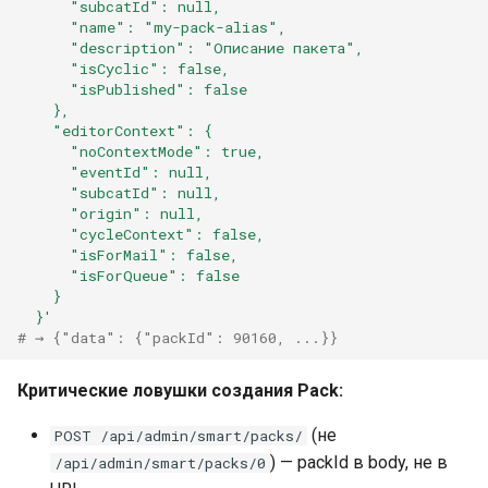
      "subcatId": null,
Провайдер CalDAV
      "name": "my-pack-alias",
      "description": "Описание пакета",
Lua в смарт-скриптах
      "isCyclic": false,
Паттерны и примеры
      "isPublished": false
Python в смарт-скриптах
    },
FAQ — CalDAV
    "editorContext": {
      "noContextMode": true,
NLP API в скриптах
      "eventId": null,
Exchange — диагностика
      "subcatId": null,
синхронизации
      "origin": null,
      "cycleContext": false,
      "isForMail": false,
Календарь — решение
      "isForQueue": false
проблем
    }
  }'
# → {"data": {"packId": 90160, ...}}
Ресурсы — настройка
Критические ловушки создания Pack:
Ресурсы и планировщик
(не
POST /api/admin/smart/packs/
Социальная сеть
) — packId в body, не в
/api/admin/smart/packs/0