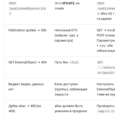
Это
UPDATE
, не
POST
POST
create
/publishedObjects/{id
/publishe
(без id) =
}
s
создание
Publication update → 500
Неполный DTO
GET → modi
(забыли
у
POST полны
name
параметра)
Параметры
+
оба
key
обязатель
GET ExternalObject → 404
Путь без
/full
GET
.../extern
ts/{guid}/
Виджет виден, данных
Блок доступен
Настроить
нет
(группы), публикация
ExternalObje
закрыта
теми же гр
Дубль alias → 400 (не
alias должен быть
Проверить
409)
уникален в пределах
/app/v1.2