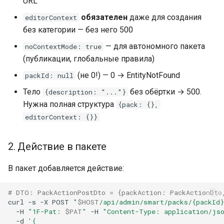
URL
обязателен
даже для создания
editorContext
без категории — без него 500
— для автономного пакета
noContextMode: true
(публикации, глобальные правила)
(не 0!) — 0 → EntityNotFound
packId: null
Тело
без обёртки → 500.
{description: "..."}
Нужна полная структура
{pack: {},
editorContext: {}}
2. Действие в пакете
В пакет добавляется действие:
# DTO: PackActionPostDto = {packAction: PackActionDto
curl
-s
-X
POST
"
$HOST
/api/admin/smart/packs/{packId
-H
"1F-Pat: 
$PAT
"
-H
"Content-Type: application/js
-d
'{