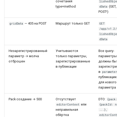
сочетания
lishedObje
type+method
(GET,
dData
POST!)
— 405 на POST
Маршрут только GET
gridData
GET
/app/v1.2
lishedObje
dData
Незарегистрированный
Учитываются
Все query-
параметр → молча
только параметры,
параметры
отброшен
зарегистрированные
должны бы
в публикации
зарегистр
в
paramete
публикации
для нового
параметра
Pack создание → 500
Отсутствует
DTO:
{pack
или
editorContext
{packId: n
неправильная
...},
обёртка
editorCont