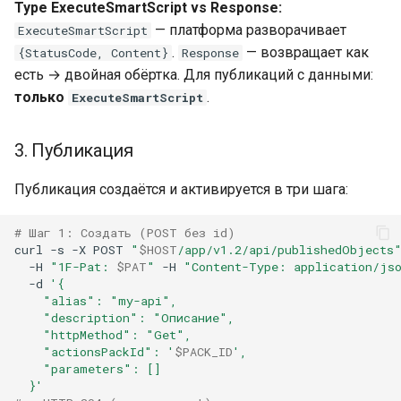
Type ExecuteSmartScript vs Response:
— платформа разворачивает
ExecuteSmartScript
.
— возвращает как
{StatusCode, Content}
Response
есть → двойная обёртка. Для публикаций с данными:
только
.
ExecuteSmartScript
3. Публикация
Публикация создаётся и активируется в три шага:
# Шаг 1: Создать (POST без id)
curl
-s
-X
POST
"
$HOST
/app/v1.2/api/publishedObjects
-H
"1F-Pat: 
$PAT
"
-H
"Content-Type: application/js
-d
'{
    "alias": "my-api",
    "description": "Описание",
    "httpMethod": "Get",
    "actionsPackId": '
$PACK_ID
',
    "parameters": []
  }'