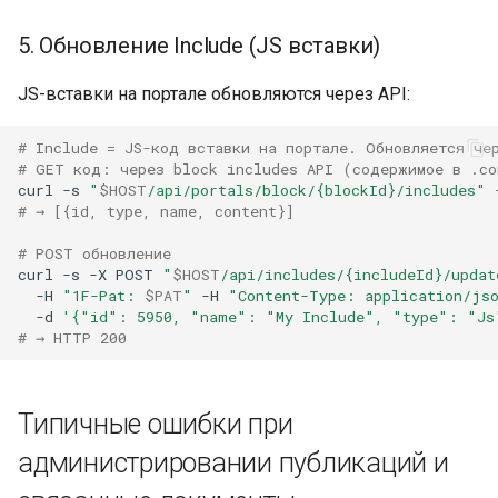
5. Обновление Include (JS вставки)
JS-вставки на портале обновляются через API:
# Include = JS-код вставки на портале. Обновляется че
# GET код: через block includes API (содержимое в .co
curl
-s
"
$HOST
/api/portals/block/{blockId}/includes"
# → [{id, type, name, content}]
# POST обновление
curl
-s
-X
POST
"
$HOST
/api/includes/{includeId}/updat
-H
"1F-Pat: 
$PAT
"
-H
"Content-Type: application/js
-d
'{"id": 5950, "name": "My Include", "type": "Js
# → HTTP 200
Типичные ошибки при
администрировании публикаций и