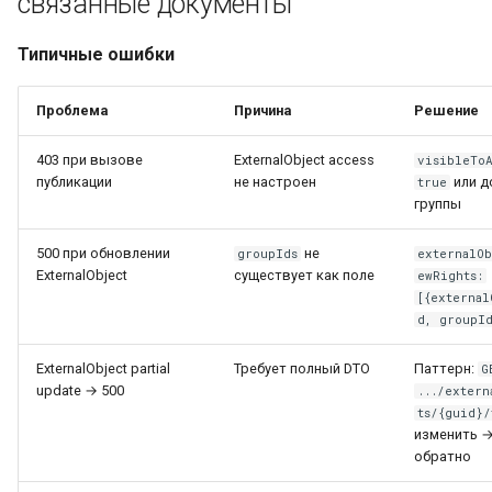
связанные документы
Типичные ошибки
Проблема
Причина
Решение
403 при вызове
ExternalObject access
visibleTo
публикации
не настроен
или д
true
группы
500 при обновлении
не
groupIds
externalOb
ExternalObject
существует как поле
ewRights:
[{external
d, groupI
ExternalObject partial
Требует полный DTO
Паттерн:
G
update → 500
.../extern
ts/{guid}/
изменить 
обратно