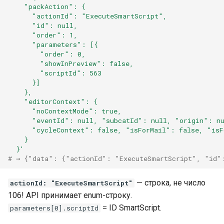
    "packAction": {
      "actionId": "ExecuteSmartScript",
      "id": null,
      "order": 1,
      "parameters": [{
        "order": 0,
        "showInPreview": false,
        "scriptId": 563
      }]
    },
    "editorContext": {
      "noContextMode": true,
      "eventId": null, "subcatId": null, "origin": n
      "cycleContext": false, "isForMail": false, "isF
    }
  }'
# → {"data": {"actionId": "ExecuteSmartScript", "id"
— строка, не число
actionId: "ExecuteSmartScript"
106! API принимает enum-строку.
= ID SmartScript.
parameters[0].scriptId