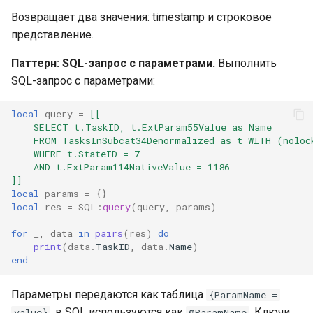
Возвращает два значения: timestamp и строковое
представление.
Паттерн: SQL-запрос с параметрами.
Выполнить
SQL-запрос с параметрами:
local
query
=
[[
    SELECT t.TaskID, t.ExtParam55Value as Name
    FROM TasksInSubcat34Denormalized as t WITH (noloc
    WHERE t.StateID = 7
    AND t.ExtParam114NativeValue = 1186
]]
local
params
=
{}
local
res
=
SQL
:
query
(
query
,
params
)
for
_
,
data
in
pairs
(
res
)
do
print
(
data
.
TaskID
,
data
.
Name
)
end
Параметры передаются как таблица
{ParamName =
, в SQL используются как
. Ключи
value}
@ParamName