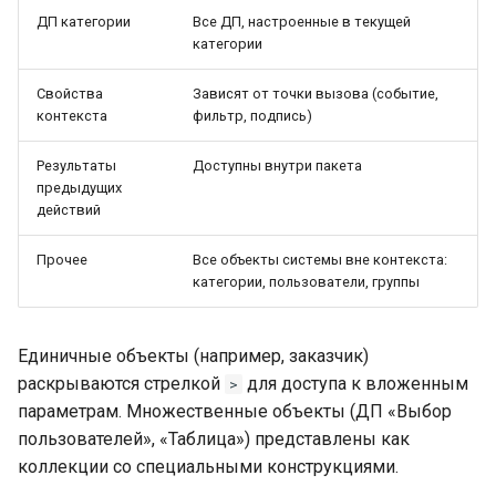
Провайдер CalDAV
ДП категории
Все ДП, настроенные в текущей
категории
Паттерны и примеры
Свойства
Зависят от точки вызова (событие,
контекста
фильтр, подпись)
FAQ — CalDAV
Результаты
Доступны внутри пакета
Exchange — диагностика
предыдущих
действий
синхронизации
Прочее
Все объекты системы вне контекста:
Календарь — решение
категории, пользователи, группы
проблем
Ресурсы — настройка
Единичные объекты (например, заказчик)
раскрываются стрелкой
для доступа к вложенным
>
Ресурсы и планировщик
параметрам. Множественные объекты (ДП «Выбор
пользователей», «Таблица») представлены как
Социальная сеть
коллекции со специальными конструкциями.