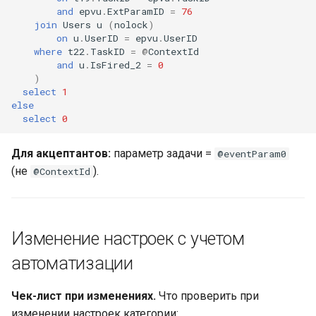
and
epvu
.
ExtParamID
=
76
join
Users
u
(
nolock
)
on
u
.
UserID
=
epvu
.
UserID
where
t22
.
TaskID
=
@
ContextId
and
u
.
IsFired_2
=
0
)
select
1
else
select
0
Для акцептантов:
параметр задачи =
@eventParam0
(не
).
@ContextId
Изменение настроек с учетом
автоматизации
Чек-лист при изменениях.
Что проверить при
изменении настроек категории: