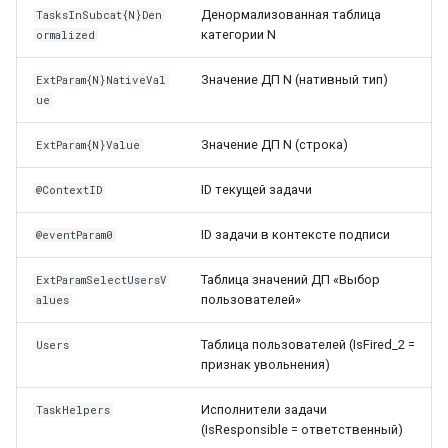
Денормализованная таблица
TasksInSubcat{N}Den
категории N
ormalized
Значение ДП N (нативный тип)
ExtParam{N}NativeVal
ue
Значение ДП N (строка)
ExtParam{N}Value
ID текущей задачи
@ContextID
ID задачи в контексте подписи
@eventParam0
Таблица значений ДП «Выбор
ExtParamSelectUsersV
пользователей»
alues
Таблица пользователей (IsFired_2 =
Users
признак увольнения)
Исполнители задачи
TaskHelpers
(IsResponsible = ответственный)