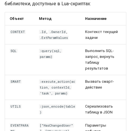
библиотеки, доступные в Lua-скриптах:
Объект
Метод
Назначение
,
,
Контекст текущей
CONTEXT
.Id
.OwnerId
задачи
.ExtParamValues
Выполнить SQL-
SQL
:query(sql,
запрос, вернуть
params)
таблицу
результатов
Вызвать смарт-
SMART
:execute_action(ac
действие
tion, contextId,
'task', params)
Сериализовать
UTILS
:json_encode(table
таблицу в JSON
)
Параметры
EVENTPARA
["HasChangedUser"