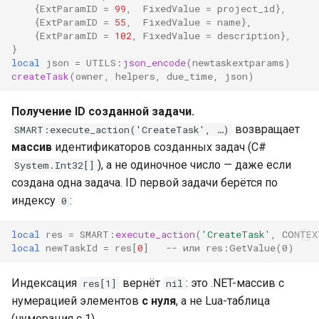
{
ExtParamID
=
99
,
FixedValue
=
project_id
},
{
ExtParamID
=
55
,
FixedValue
=
name
},
{
ExtParamID
=
102
,
FixedValue
=
description
},
}
local
json
=
UTILS
:
json_encode
(
newtaskextparams
)
createTask
(
owner
,
helpers
,
due_time
,
json
)
Получение ID созданной задачи.
возвращает
SMART:execute_action('CreateTask', …)
массив
идентификаторов созданных задач (C#
), а не одиночное число — даже если
System.Int32[]
создана одна задача. ID первой задачи берётся по
индексу
:
0
local
res
=
SMART
:
execute_action
(
'CreateTask'
,
CONTEX
local
newTaskId
=
res
[
0
]
-- или res:GetValue(0)
Индексация
вернёт
: это .NET-массив с
res[1]
nil
нумерацией элементов
с нуля
, а не Lua-таблица
(нумерация с 1).