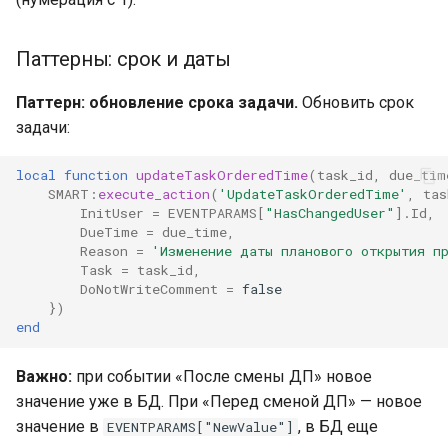
Паттерны: срок и даты
Паттерн: обновление срока задачи.
Обновить срок
задачи:
local
function
updateTaskOrderedTime
(
task_id
,
due_tim
SMART
:
execute_action
(
'UpdateTaskOrderedTime'
,
tas
InitUser
=
EVENTPARAMS
[
"HasChangedUser"
].
Id
,
DueTime
=
due_time
,
Reason
=
'Изменение даты планового открытия п
Task
=
task_id
,
DoNotWriteComment
=
false
})
end
Важно:
при событии «После смены ДП» новое
значение уже в БД. При «Перед сменой ДП» — новое
значение в
, в БД еще
EVENTPARAMS["NewValue"]