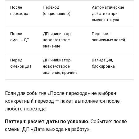
После
Переход
Автоматические
перехода
(опционально)
действия при
смене статуса
После
ДП, инициатор,
Пересчет
смены ДП
новое/старое
зависимых полей
значение
Перед
ДП, инициатор,
Валидация,
сменой ДП
новое/старое
блокировка
значение, причина
Если для события «После перехода» не выбран
конкретный переход — пакет выполняется после
любого перехода.
Паттерн: расчет даты по условию.
Событие: после
смены ДП «Дата выхода на работу».