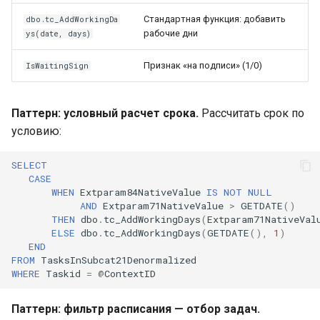
Стандартная функция: добавить
dbo.tc_AddWorkingDa
рабочие дни
ys(date, days)
Признак «на подписи» (1/0)
IsWaitingSign
Паттерн: условный расчет срока.
Рассчитать срок по
условию:
SELECT
CASE
WHEN
Extparam84NativeValue
IS
NOT
NULL
AND
Extparam71NativeValue
>
GETDATE
()
THEN
dbo
.
tc_AddWorkingDays
(
Extparam71NativeVal
ELSE
dbo
.
tc_AddWorkingDays
(
GETDATE
(),
1
)
END
FROM
TasksInSubcat21Denormalized
WHERE
Taskid
=
@
ContextID
Паттерн: фильтр расписания — отбор задач.