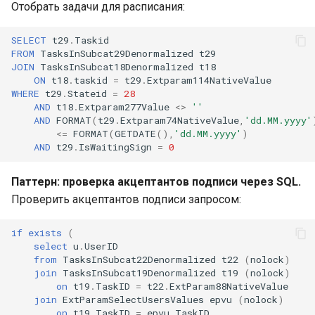
Отобрать задачи для расписания:
SELECT
t29
.
Taskid
FROM
TasksInSubcat29Denormalized
t29
JOIN
TasksInSubcat18Denormalized
t18
ON
t18
.
taskid
=
t29
.
Extparam114NativeValue
WHERE
t29
.
Stateid
=
28
AND
t18
.
Extparam277Value
<>
''
AND
FORMAT
(
t29
.
Extparam74NativeValue
,
'dd.MM.yyyy'
<=
FORMAT
(
GETDATE
(),
'dd.MM.yyyy'
)
AND
t29
.
IsWaitingSign
=
0
Паттерн: проверка акцептантов подписи через SQL.
Проверить акцептантов подписи запросом:
if
exists
(
select
u
.
UserID
from
TasksInSubcat22Denormalized
t22
(
nolock
)
join
TasksInSubcat19Denormalized
t19
(
nolock
)
on
t19
.
TaskID
=
t22
.
ExtParam88NativeValue
join
ExtParamSelectUsersValues
epvu
(
nolock
)
on
t19
.
TaskID
=
epvu
.
TaskID