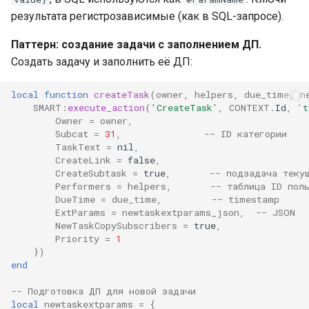
результата регистрозависимые (как в SQL-запросе).
Паттерн: создание задачи с заполнением ДП.
Создать задачу и заполнить её ДП:
local
function
createTask
(
owner
,
helpers
,
due_time
,
n
SMART
:
execute_action
(
'CreateTask'
,
CONTEXT
.
Id
,
't
Owner
=
owner
,
Subcat
=
31
,
-- ID категории
TaskText
=
nil
,
CreateLink
=
false
,
CreateSubtask
=
true
,
-- подзадача теку
Performers
=
helpers
,
-- таблица ID пол
DueTime
=
due_time
,
-- timestamp
ExtParams
=
newtaskextparams_json
,
-- JSON
NewTaskCopySubscribers
=
true
,
Priority
=
1
})
end
-- Подготовка ДП для новой задачи
local
newtaskextparams
=
{