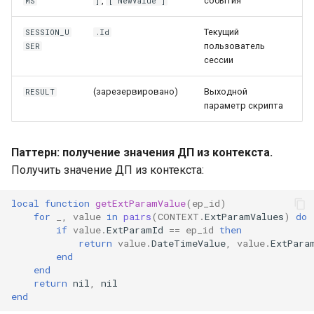
,
события
MS
]
["NewValue"]
Текущий
SESSION_U
.Id
пользователь
SER
сессии
(зарезервировано)
Выходной
RESULT
параметр скрипта
Паттерн: получение значения ДП из контекста.
Получить значение ДП из контекста:
local
function
getExtParamValue
(
ep_id
)
for
_
,
value
in
pairs
(
CONTEXT
.
ExtParamValues
)
do
if
value
.
ExtParamId
==
ep_id
then
return
value
.
DateTimeValue
,
value
.
ExtPara
end
end
return
nil
,
nil
end