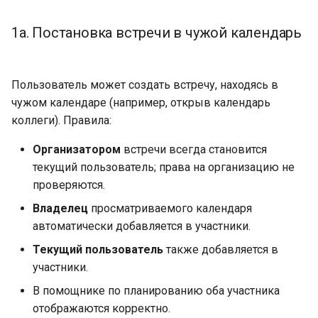
Публикации
1a. Постановка встречи в чужой календарь
Выгрузка в CSV
Lua в смарт-скриптах
FAQ — CalDAV
Системные настройки
Отображение событий
Python в смарт-скриптах
Exchange — диагностика
Пользователь может создать встречу, находясь в
синхронизации
Форм-контролы
Просмотр календарей
NLP API в скриптах
чужом календаре (например, открыв календарь
других пользователей
Календарь — решение
Телефония
коллеги). Правила:
проблем
Организатором
встречи всегда становится
Оповещения о встречах
текущий пользователь; права на организацию не
Ресурсы — настройка
проверяются.
7. Карточка календарного
события
Ресурсы и планировщик
Владелец
просматриваемого календаря
автоматически добавляется в участники.
Способы создания
Социальная сеть
Текущий пользователь
также добавляется в
участники.
Поля карточки
В помощнике по планированию оба участника
отображаются корректно.
Поведение для