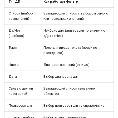
Тип ДП
Как работает фильтр
Список (выбор
Выпадающий список с выбором одного
из значений)
или нескольких значений
Да/Нет
Чекбокс для фильтрации по значению
(чекбокс)
«Да» / «Нет»
Текст
Поле для ввода текста (поиск по
вхождению)
Число
Диапазон значений (от и до)
Дата
Выбор диапазона дат
Связь с другой
Выпадающий список связанных
категорией
объектов
Пользователь
Выбор пользователя из справочника
Lookup / выбор
Выбор одного значения из