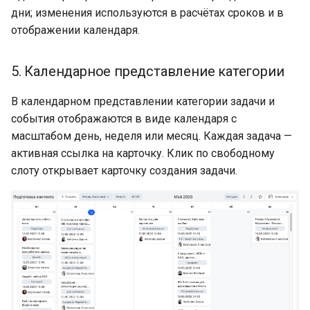
дни; изменения используются в расчётах сроков и в
9. Помощник по
отображении календаря.
планированию
Бизнес-правила
5. Календарное представление категории
В календарном представлении категории задачи и
Связи с другими доменами
события отображаются в виде календаря с
масштабом день, неделя или месяц. Каждая задача —
активная ссылка на карточку. Клик по свободному
слоту открывает карточку создания задачи.