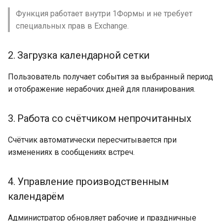
отсутствий
Функция работает внутри 1Формы и не требует
специальных прав в Exchange.
Изменение события
2. Загрузка календарной сетки
Отменённые встречи
Пользователь получает события за выбранный период
Вложения в карточке
и отображение нерабочих дней для планирования.
Учёт трудозатрат
3. Работа со счётчиком непрочитанных
8. Синхронизация с
Outlook / Exchange
Счётчик автоматически пересчитывается при
изменениях в сообщениях встреч.
Повторяющиеся
события: правила
4. Управление производственным
синхронизации
календарём
Внешние пользователи
Администратор обновляет рабочие и праздничные