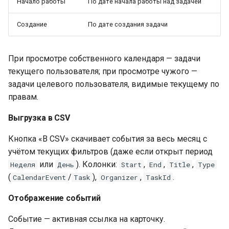
Начало работы
По дате начала работы над задачей
Создание
По дате создания задачи
При просмотре собственного календаря — задачи
текущего пользователя; при просмотре чужого —
задачи целевого пользователя, видимые текущему по
правам.
Выгрузка в CSV
Кнопка «В CSV» скачивает события за весь месяц с
учётом текущих фильтров (даже если открыт период
или
). Колонки:
,
,
,
Неделя
День
Start
End
Title
Type
(
/
),
,
.
CalendarEvent
Task
Organizer
TaskId
Отображение событий
Событие — активная ссылка на карточку.