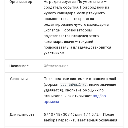
Организатор
Не редактируется. По умолчанию —
создатель события. При создании из
чужого календаря: если у текущего
пользователя есть право на
редактирование чужого календаря в
Exchange — организатором
подставляется владелец этого
календаря; иначе — текущий
пользователь, а владелец становится
участником
Название *
Обязательное
Участники
Пользователи системы и
внешние email
(формат
; иначе значение
pochta@mail.ru
удаляется). Кнопка «Помощник по
планированию» открывает
подбор
времени
Длительность
5 / 10 / 15 / 30 / 45 мин, 1 / 1,5 / 2 ч. После
выбора пересчитывает время окончания