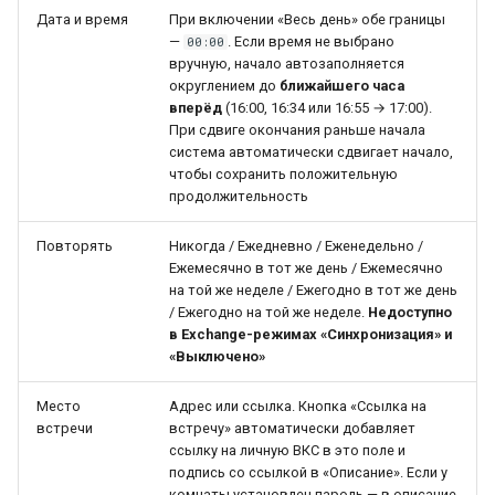
Дата и время
При включении «Весь день» обе границы
—
. Если время не выбрано
00:00
вручную, начало автозаполняется
округлением до
ближайшего часа
вперёд
(16:00, 16:34 или 16:55 → 17:00).
При сдвиге окончания раньше начала
система автоматически сдвигает начало,
чтобы сохранить положительную
продолжительность
Повторять
Никогда / Ежедневно / Еженедельно /
Ежемесячно в тот же день / Ежемесячно
на той же неделе / Ежегодно в тот же день
/ Ежегодно на той же неделе.
Недоступно
в Exchange-режимах «Синхронизация» и
«Выключено»
Место
Адрес или ссылка. Кнопка «Ссылка на
встречи
встречу» автоматически добавляет
ссылку на личную ВКС в это поле и
подпись со ссылкой в «Описание». Если у
комнаты установлен пароль — в описание