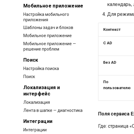
календарь,
Мобильное приложение
Для режима
Настройка мобильного
приложения
Шаблоны задач и блоков
Контекст
Мобильное приложение
С AD
Мобильное приложение —
решение проблем
Поиск
Без AD
Настройка поиска
Поиск
По
Локализация и
пользователю
интерфейс
Локализация
Лента в шапке — диагностика
Поля сервиса 
Интеграции
Где: страница 
Интеграции