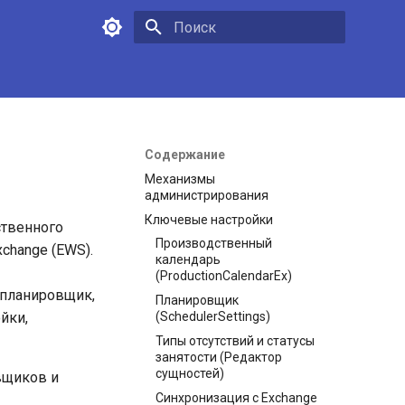
Инициализация поиска
Содержание
Механизмы
администрирования
Ключевые настройки
ственного
Производственный
change (EWS).
календарь
(ProductionCalendarEx)
 планировщик,
Планировщик
йки,
(SchedulerSettings)
Типы отсутствий и статусы
занятости (Редактор
сущностей)
вщиков и
Синхронизация с Exchange