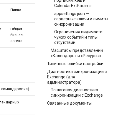
подписки, кэш и
CalendarExtParams
Папка
appsettings.json —
серверные ключи и лимиты
синхронизации
x
Общая
Ограничения видимости
бизнес-
чужих событий и типы
логика
отсутствий
Масштабы представлений
«Календарь» и «Ресурсы»
Типичные ошибки настройки
Диагностика синхронизации с
Exchange (для
администратора)
, командировка)
Пошаговая диагностика
синхронизации с Exchange
алендарных
Связанные документы