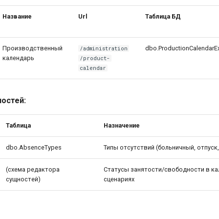
Название
Url
Таблица БД
Производственный
dbo.ProductionCalendarE
/administration
календарь
/product-
calendar
остей:
Таблица
Назначение
dbo.AbsenceTypes
Типы отсутствий (больничный, отпуск
(схема редактора
Статусы занятости/свободности в к
сущностей)
сценариях