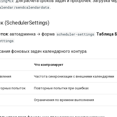
для расчёта сроков задач и просрочек. Загрузка че
king*Ex
.
alendar/sendcalendardata
(SchedulerSettings)
тся:
автоадминка → форма
Таблица 
scheduler-settings
ettings
исания фоновых задач календарного контура.
Что контролирует
вления
Частота синхронизации с внешними календарями
торных попыток
Повторные попытки при ошибках
Ограничения по времени выполнения