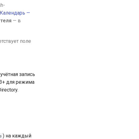
h-
Календарь —
ателя
— в
етствует поле
учётная запись
13+ для режима
rectory.
) на каждый
e