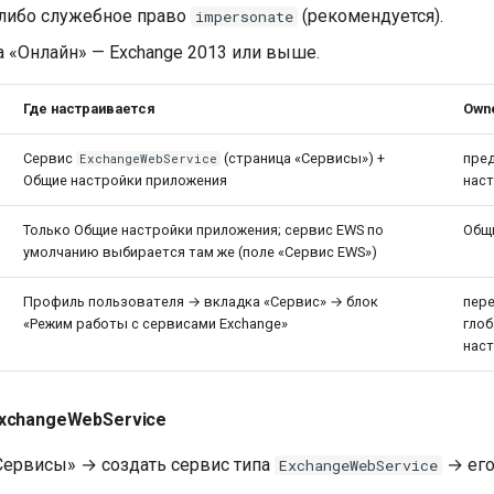
 либо служебное право
(рекомендуется).
impersonate
 «Онлайн» — Exchange 2013 или выше.
Где настраивается
Own
Сервис
(страница «Сервисы») +
пре
ExchangeWebService
Общие настройки приложения
наст
Только Общие настройки приложения; сервис EWS по
Общ
умолчанию выбирается там же (поле «Сервис EWS»)
Профиль пользователя → вкладка «Сервис» → блок
пер
«Режим работы с сервисами Exchange»
гло
нас
ExchangeWebService
«Сервисы» → создать сервис типа
→ его
ExchangeWebService