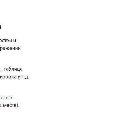
)
остей и
ображении
, таблица
e
ровка и т.д.
.
state
 месте).