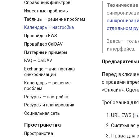
Справочник фильтров
Технические
Известные проблемы
синхронизаци
Таблицы — решение проблем
синхронизаци
Календарь — настройка
отдельном р
Провайдер EWS
Здесь — толь
Провайдер CalDAV
интерфейса.
Паттерны и примеры
FAQ — CalDAV
Предварительн
Exchange — диагностика
Перед включени
синхронизации
с правами impe
Календарь — решение
проблем
«Онлайн». Сцена
Ресурсы — настройка
Требования для
Ресурсы и планировщик
Социальная сеть
URL EWS (
h
Пространства
Системная у
Пространства
Права для с