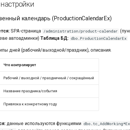
настройки
енный календарь (ProductionCalendarEx)
тся:
SPA-страница
(пун
/administration/product-calendar
еве автоадминки)
Таблица БД:
dbo.ProductionCalendarEx
типы дней (рабочий/выходной/праздник), описания.
Что контролирует
Рабочий / выходной / праздничный / сокращённый
Название праздника/события
Привязка к конкретному году
ся:
данные используются функциями
dbo.tc_AddWorking*Ex