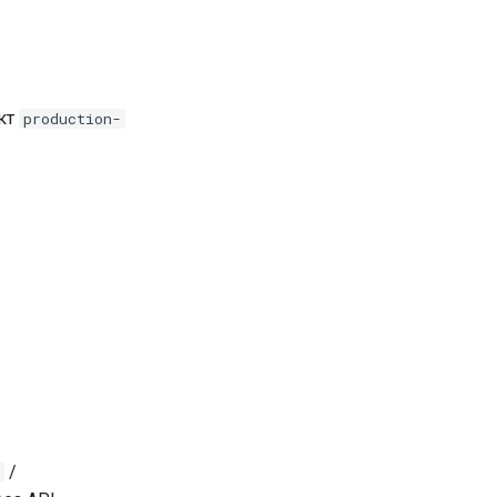
кт
production-
/