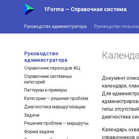
Права доступа
1Forma — Справочная система
Паттерны — права
Перевоплощение
Оргструктура
Руководство администратора
Руководство пользов
Методы синхронизации
оргструктуры
Категории и процессы
Календ
Руководство
администратора
Категории
Справочник переходов ЖЦ
Справочник системных
Документ описы
категорий
календаря, пла
Паттерны и примеры
Для администр
Категории — решение проблем
администрирова
Диагностика маршрутизации
типы отсутстви
Задачи
диагностика си
Решение проблем — маршруты
Календарь охва
Форма задачи
справочников к