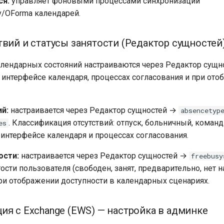
ся:
управляет фоновыми процессами синхронизации
v/OForma календарей.
твий и статусы занятости (Редактор сущностей
лендарных состояний настраиваются через Редактор сущн
 интерфейсе календаря, процессах согласования и при от
й:
настраивается через Редактор сущностей →
absencetyp
. Классификация отсутствий: отпуск, больничный, команди
es
 интерфейсе календаря и процессах согласования.
ости:
настраивается через Редактор сущностей →
freebusy
ости пользователя (свободен, занят, предварительно, нет на
ри отображении доступности в календарных сценариях.
ия с Exchange (EWS) — настройка в админке