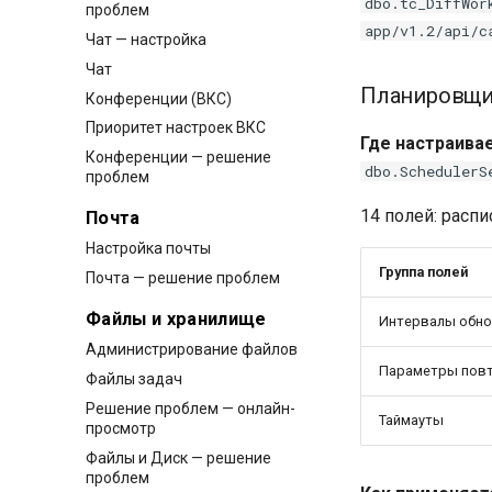
dbo.tc_DiffWor
проблем
app/v1.2/api/c
Чат — настройка
Чат
Планировщик 
Конференции (ВКС)
Приоритет настроек ВКС
Где настраивае
Конференции — решение
dbo.SchedulerS
проблем
14 полей: расп
Почта
Настройка почты
Группа полей
Почта — решение проблем
Файлы и хранилище
Интервалы обно
Администрирование файлов
Параметры пов
Файлы задач
Решение проблем — онлайн-
Таймауты
просмотр
Файлы и Диск — решение
проблем