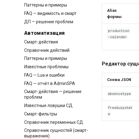
Паттерны и примеры
Alias
FAQ — видимость и смарт
формы
ДП — решение проблем
production
Автоматизация
-calendar
Смарт-действия
Справочник действий
Паттерны и примеры
Редактор сущн
Известные проблемы
FAQ — Lua и ошибки
Схема JSON
FAQ — отчёт в AdminSPA
Смарт-действия — решение
absencetype
проблем
Известные ловушки СД
freebusystat
Смарт-фильтры
e
Справочник переменных СД
Справочник сущностей (смарт-
выражения)