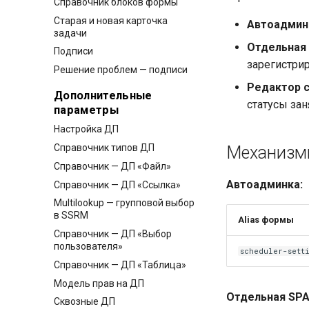
Справочник блоков формы
Старая и новая карточка
Автоадмин
задачи
Отдельная
Подписи
зарегистри
Решение проблем — подписи
Редактор 
Дополнительные
статусы зан
параметры
Настройка ДП
Справочник типов ДП
Механизм
Справочник — ДП «Файл»
Автоадминка:
Справочник — ДП «Ссылка»
Multilookup — групповой выбор
в SSRM
Alias формы
Справочник — ДП «Выбор
пользователя»
scheduler-sett
Справочник — ДП «Таблица»
Модель прав на ДП
Отдельная SPA
Сквозные ДП