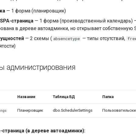
ка
— 1 форма (планировщик)
 SPA-страница
— 1 форма (производственный календарь) 
рована в дереве автоадминки, но открывает собственную 
сущностей
— 2 схемы (
— типы отсутствий,
absencetype
fre
ятости)
ы администрирования
Название
Таблица БД
Папка
Планировщик
dbo.SchedulerSettings
Пользовательски
ings
-страница (в дереве автоадминки):