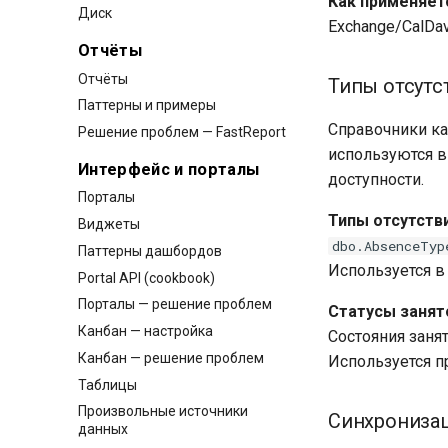
Как применяет
Диск
Exchange/CalDa
Отчёты
Отчёты
Типы отсутс
Паттерны и примеры
Справочники ка
Решение проблем — FastReport
используются в
Интерфейс и порталы
доступности.
Порталы
Типы отсутстви
Виджеты
dbo.AbsenceTyp
Паттерны дашбордов
Используется в
Portal API (cookbook)
Порталы — решение проблем
Статусы занят
Канбан — настройка
Состояния занят
Канбан — решение проблем
Используется п
Таблицы
Произвольные источники
Синхронизац
данных