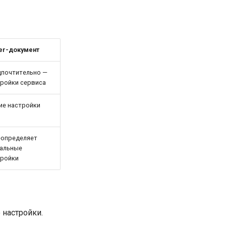
er-документ
дпочтительно —
ройки сервиса
ие настройки
еопределяет
бальные
тройки
 настройки.