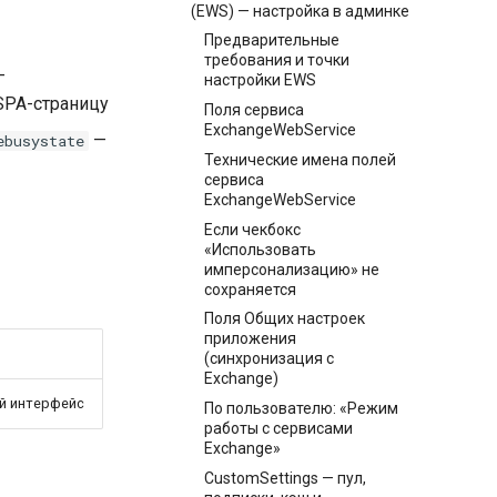
(EWS) — настройка в админке
Предварительные
требования и точки
—
настройки EWS
SPA-страницу
Поля сервиса
ExchangeWebService
—
ebusystate
Технические имена полей
сервиса
ExchangeWebService
Если чекбокс
«Использовать
имперсонализацию» не
сохраняется
Поля Общих настроек
приложения
(синхронизация с
Exchange)
й интерфейс
По пользователю: «Режим
работы с сервисами
Exchange»
CustomSettings — пул,