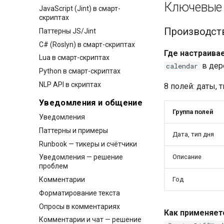
Ключевые 
JavaScript (Jint) в смарт-
скриптах
Производств
Паттерны JS/Jint
C# (Roslyn) в смарт-скриптах
Где настраивае
Lua в смарт-скриптах
в дер
calendar
Python в смарт-скриптах
NLP API в скриптах
8 полей: даты, 
Уведомления и общение
Группа полей
Уведомления
Паттерны и примеры
Дата, тип дня
Runbook — тикеры и счётчики
Описание
Уведомления — решение
проблем
Комментарии
Год
Форматирование текста
Опросы в комментариях
Как применяет
Комментарии и чат — решение