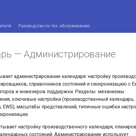
ателя
Руководство по тех. обслуживанию
арь — Администрирование
вает администрирование календаря: настройку производ
нировщиков, справочников состояний и синхронизацию с Ex
аторов и инженеров поддержки. Разделы: механизмы
ния, ключевые настройки (производственный календарь,
й, EWS), масштабы представлений, типичные ошибки настро
нхронизации.
тывает настройку производственного календаря, планиро
алендарных состояний. Администрирование использует: