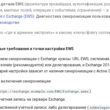
 детали EWS
(архитектура провайдера, аутентификация, pus
я, маппинг полей, операции с событиями, ограничения) — в
я с Exchange (EWS)
.
Диагностика синхронизации пользов
уководстве
.
ко «где в админке настроить» и какому ключу/флагу соотв
ые требования и точки настройки EWS
ем синхронизации с Exchange нужны: URL EWS, системная 
rsonate (рекомендуется) или делегирования, и Exchange 20
рий настройки зависит от наличия синхронизации с Active Di
 включения синхронизации:
).
ttps://exchange.example.com/EWS/Exchange.asmx
чётная запись на сервере Exchange.
истемной учётной записи: либо делегирование (
AddDelegat