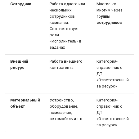
Сотрудник
Работа одного или
Многие-ко-
нескольких
многим через
Навигация и периоды и
сотрудников
группы
Ввод трудозатрат
компании.
сотрудников
Соответствует
роли
«Исполнитель» в
задачах
Внешний
Работа внешнего
Категория-
ресурс
контрагента
справочник с
ДП
«Ответственный
за ресурс»
Материальный
Устройство,
Категория-
объект
оборудование,
справочник с
помещение,
ДП
автомобиль и т.п.
«Ответственный
за ресурс»