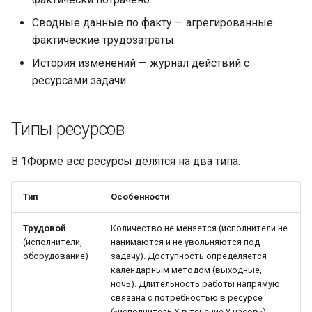
Автоопределение даты
Провайдер CalDAV
Публикации
Сводные данные по факту — агрегированные
начала внесения
Lua в смарт-скриптах
фактические трудозатраты.
трудозатрат
Паттерны и примеры
Системные настройки
История изменений — журнал действий с
Python в смарт-скриптах
Бизнес-правила и Связи с
ресурсами задачи.
FAQ — CalDAV
Форм-контролы
другими доменами
NLP API в скриптах
Exchange — диагностика
Телефония
Типы ресурсов
Представление категории
синхронизации
«Ресурсы»
В 1Форме все ресурсы делятся на два типа:
Календарь — решение
Основные правила
проблем
Тип
Особенности
Расчёт периода в
Ресурсы — настройка
Трудовой
Количество не меняется (исполнители не
подсказке
(исполнители,
нанимаются и не увольняются под
Ресурсы и планировщик
оборудование)
задачу). Доступность определяется
Часовые пояса
календарным методом (выходные,
ночь). Длительность работы напрямую
Социальная сеть
связана с потребностью в ресурсе
План / Факт и
(«исполнитель X в течение Y часов»)