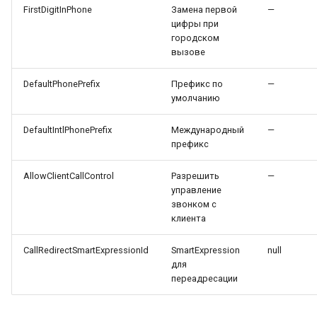
FirstDigitInPhone
Замена первой
—
цифры при
городском
вызове
DefaultPhonePrefix
Префикс по
—
умолчанию
DefaultIntlPhonePrefix
Международный
—
префикс
AllowClientCallControl
Разрешить
—
управление
звонком с
клиента
CallRedirectSmartExpressionId
SmartExpression
null
для
переадресации