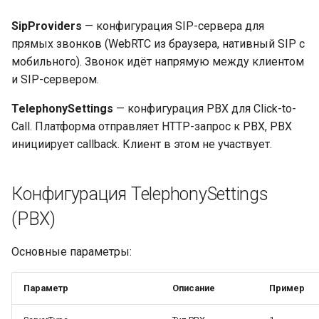
Провайдер CalDAV
SipProviders
— конфигурация SIP-сервера для
Lua в смарт-скриптах
прямых звонков (WebRTC из браузера, нативный SIP с
Паттерны и примеры
мобильного). Звонок идёт напрямую между клиентом
Python в смарт-скриптах
и SIP-сервером.
FAQ — CalDAV
NLP API в скриптах
TelephonySettings
— конфигурация PBX для Click-to-
Exchange — диагностика
Call. Платформа отправляет HTTP-запрос к PBX, PBX
синхронизации
инициирует callback. Клиент в этом не участвует.
Календарь — решение
проблем
Конфигурация TelephonySettings
(PBX)
Ресурсы — настройка
Основные параметры:
Ресурсы и планировщик
Параметр
Описание
Пример
Социальная сеть