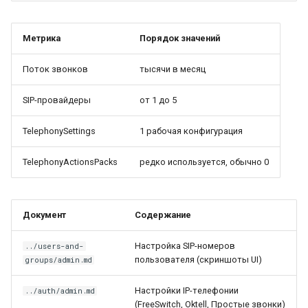
Метрика
Порядок значений
Поток звонков
тысячи в месяц
SIP-провайдеры
от 1 до 5
TelephonySettings
1 рабочая конфигурация
TelephonyActionsPacks
редко используется, обычно 0
Документ
Содержание
Настройка SIP-номеров
../users-and-
пользователя (скриншоты UI)
groups/admin.md
Настройки IP-телефонии
../auth/admin.md
(FreeSwitch, Oktell, Простые звонки)