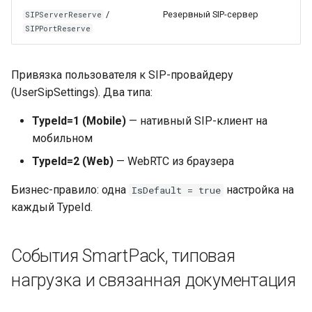
/
Резервный SIP-сервер
SIPServerReserve
SIPPortReserve
Привязка пользователя к SIP-провайдеру
(UserSipSettings). Два типа:
TypeId=1 (Mobile)
— нативный SIP-клиент на
мобильном
TypeId=2 (Web)
— WebRTC из браузера
Бизнес-правило: одна
настройка на
IsDefault = true
каждый TypeId.
События SmartPack, типовая
нагрузка и связанная документация