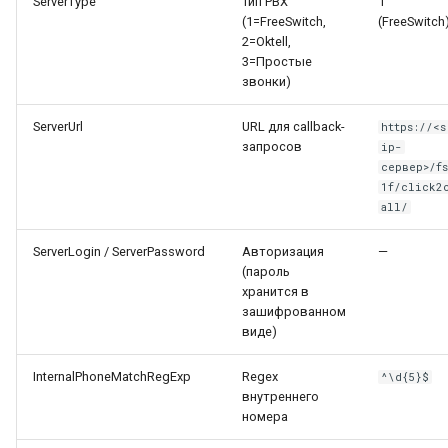
ServerType
Тип PBX
1
(1=FreeSwitch,
(FreeSwitch
2=Oktell,
3=Простые
звонки)
ServerUrl
URL для callback-
https://<s
запросов
ip-
сервер>/f
1f/click2
all/
ServerLogin / ServerPassword
Авторизация
—
(пароль
хранится в
зашифрованном
виде)
InternalPhoneMatchRegExp
Regex
^\d{5}$
внутреннего
номера