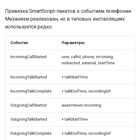
Привязка SmartScript-пакетов к событиям телефонии.
Механизм реализован, но в типовых инсталляциях
используется редко.
Событие
Параметры
IncomingCallStarted
user, callId, phone, incoming,
redirected, external, startTime
IncomingTalkStarted
+ talkStartTime
IncomingTalkComplete
+ talkEndTime, recordingUrl
OutgoingCallStarted
аналогично incoming
OutgoingTalkStarted
+ talkStartTime
OutgoingTalkComplete
+ talkEndTime, recordingUrl