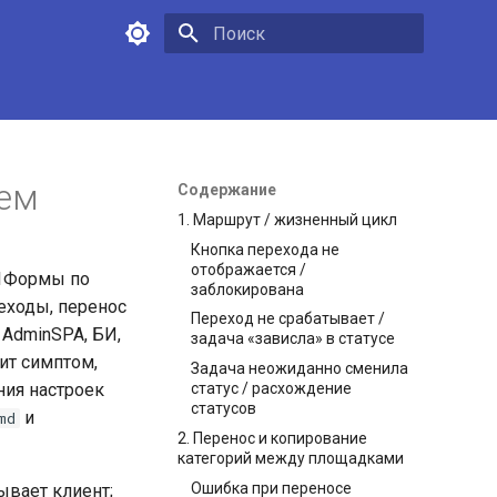
Инициализация поиска
лем
Содержание
1. Маршрут / жизненный цикл
Кнопка перехода не
отображается /
 1Формы по
заблокирована
еходы, перенос
Переход не срабатывает /
 AdminSPA, БИ,
задача «зависла» в статусе
ит симптом,
Задача неожиданно сменила
ния настроек
статус / расхождение
статусов
и
md
2. Перенос и копирование
категорий между площадками
Ошибка при переносе
ывает клиент;