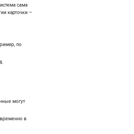
система сама
тии карточки —
ример, по
д
нные могут
овременно в