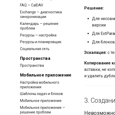
FAQ — CalDAV
Решение:
Exchange — диагностика
синхронизации
Для несовм
Календарь — решение
версии
проблем
Для ExtPar
Ресурсы — настройка
Для блоков
Ресурсы и планировщик
Социальная сеть
Эскалация:
с те
Пространства
Копирование к
Пространства
вставки, не ко
Мобильное приложение
и удалить дубл
Настройка мобильного
приложения
Шаблоны задач и блоков
3. Создан
Мобильное приложение
Мобильное приложение —
Невозможно 
решение проблем