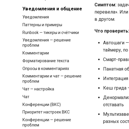
Симптом:
задач
Уведомления и общение
перевела». Или 
Уведомления
в другом.
Паттерны и примеры
Что проверить
Runbook — тикеры и счётчики
Уведомления — решение
Автошаги —
проблем
таймеру, по
Комментарии
Смарт-прави
Форматирование текста
Опросы в комментариях
Пакетная о
Комментарии и чат — решение
Интеграция
проблем
Кеш грида —
Чат — настройка
Чат
Денормализ
отставать
Конференции (ВКС)
Приоритет настроек ВКС
Мультизаве
Конференции — решение
разных сос
проблем