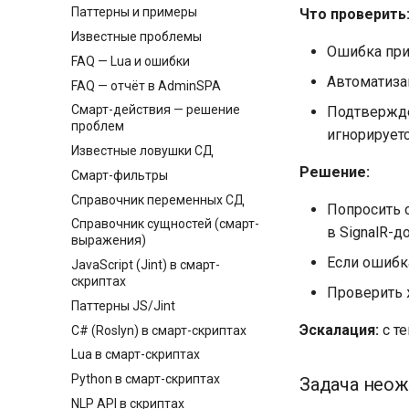
Паттерны и примеры
Что проверить
Известные проблемы
Ошибка при
FAQ — Lua и ошибки
Автоматиза
FAQ — отчёт в AdminSPA
Смарт-действия — решение
Подтвержде
проблем
игнорирует
Известные ловушки СД
Решение:
Смарт-фильтры
Справочник переменных СД
Попросить 
Справочник сущностей (смарт-
в SignalR-д
выражения)
Если ошибк
JavaScript (Jint) в смарт-
скриптах
Проверить 
Паттерны JS/Jint
Эскалация:
с те
C# (Roslyn) в смарт-скриптах
Lua в смарт-скриптах
Python в смарт-скриптах
Задача неож
NLP API в скриптах