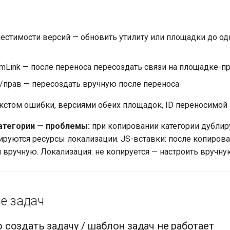
естимости версий — обновить утилиту или площадки до о
amLink — после переноса пересоздать связи на площадке-
/прав — пересоздать вручную после переноса
кстом ошибки, версиями обеих площадок, ID переносимой 
атегории — проблемы:
при копировании категории дублир
пируются ресурсы локализации. JS-вставки: после копиров
и вручную. Локализация: не копируется — настроить вручну
ие задач
создать задачу / шаблон задач не работает