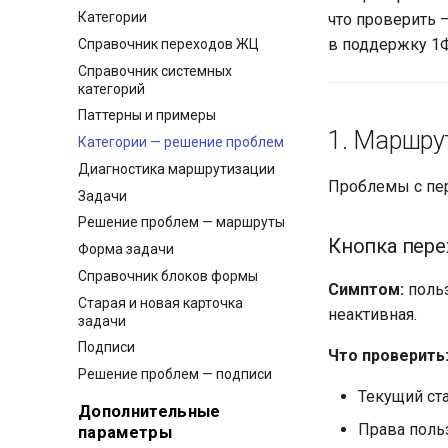
Категории
что проверить 
в поддержку 1Ф
Справочник переходов ЖЦ
Справочник системных
категорий
Паттерны и примеры
1. Маршру
Категории — решение проблем
Диагностика маршрутизации
Проблемы с пер
Задачи
Решение проблем — маршруты
Кнопка пере
Форма задачи
Справочник блоков формы
Симптом:
польз
Старая и новая карточка
неактивная.
задачи
Подписи
Что проверить
Решение проблем — подписи
Текущий ста
Дополнительные
Права польз
параметры