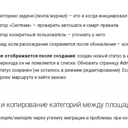
историю задачи (лента/журнал) — кто и когда инициировал
атор «Система» — проверить автошаги и смарт-правила
тор конкретный пользователь — уточнить у него
рид; если расхождение сохраняется после обновления — эс
не отображается после создания:
создан новый статус в 
перехода он не появляется в списке. Обновить страницу Ad
татус сохранён (не осталось в режиме редактирования). Ес
троек маршрута и зайти заново.
с и копирование категорий между площ
порте/импорте через утилиту миграции и проблемы при к