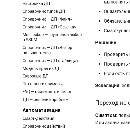
выполнять 
Настройка ДП
Обязательн
Справочник типов ДП
Справочник — ДП «Файл»
Обязательн
Справочник — ДП «Ссылка»
Смарт-усло
Multilookup — групповой выбор
в SSRM
Решение:
Справочник — ДП «Выбор
пользователя»
Проверить 
Справочник — ДП «Таблица»
Проверить 
Модель прав на ДП
Если есть 
Сквозные ДП
Паттерны и примеры
Эскалация:
если
FAQ — видимость и смарт
ДП — решение проблем
Переход не с
Автоматизация
Симптом:
польз
Смарт-действия
Или задача «за
Справочник действий