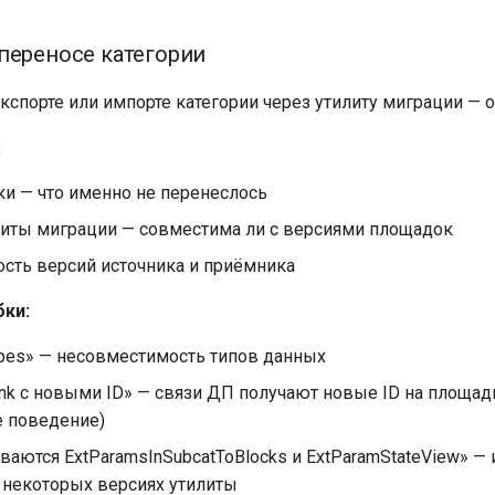
переносе категории
кспорте или импорте категории через утилиту миграции — 
:
ки — что именно не перенеслось
литы миграции — совместима ли с версиями площадок
сть версий источника и приёмника
ки:
ypes» — несовместимость типов данных
ink с новыми ID» — связи ДП получают новые ID на площа
 поведение)
ваются ExtParamsInSubcatToBlocks и ExtParamStateView» — 
 некоторых версиях утилиты