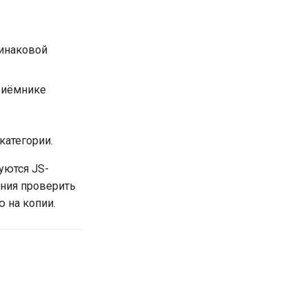
динаковой
приёмнике
категории.
уются JS-
ания проверить
ю на копии.