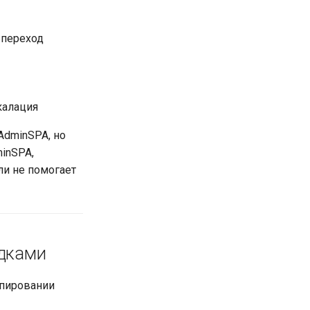
 переход
калация
AdminSPA, но
minSPA,
ли не помогает
адками
опировании