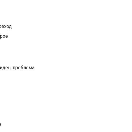
реход
орое
виден, проблема
в