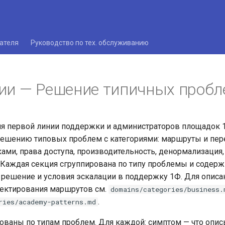
ателя
Руководство по тех. обслуживанию
ии — Решение типичных проб
ля первой линии поддержки и администраторов площадок
решению типовых проблем с категориями: маршруты и пер
ми, права доступа, производительность, денормализация,
 Каждая секция сгруппирована по типу проблемы и содерж
 решение и условия эскалации в поддержку 1Ф. Для описа
оектирования маршрутов см.
domains/categories/business.
.
ries/academy-patterns.md
ованы по типам проблем. Для каждой: симптом — что опис