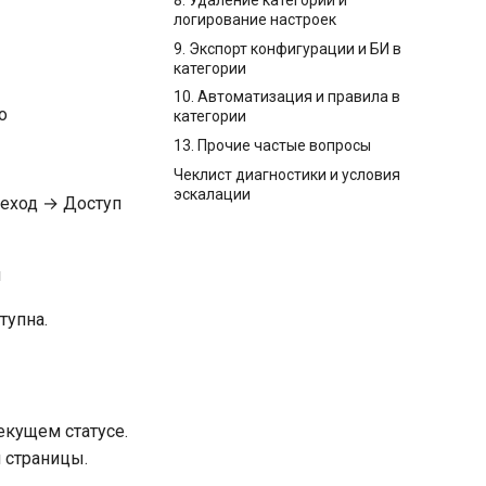
логирование настроек
9. Экспорт конфигурации и БИ в
категории
10. Автоматизация и правила в
о
категории
13. Прочие частые вопросы
Чеклист диагностики и условия
эскалации
реход → Доступ
я
тупна.
екущем статусе.
 страницы.