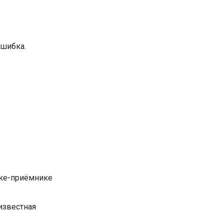
ошибка.
дке-приёмнике
известная