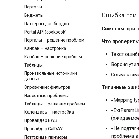
Порталы
Ошибка при 
Виджеты
Паттерны дашбордов
Симптом:
при э
Portal API (cookbook)
Порталы — решение проблем
Что проверить
Канбан — настройка
Текст ошиб
Канбан — решение проблем
Версия ути
Таблицы
Произвольные источники
Совместимо
данных
Типичные ошиб
Справочник фильтров
Известные проблемы
«Mapping t
Таблицы — решение проблем
«ExtParamL
Календарь — настройка
(ожидаемое
Провайдер EWS
«Не подтяги
Провайдер CalDAV
проблема в
Паттерны и примеры