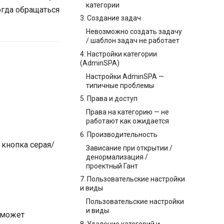
категории
огда обращаться
3. Создание задач
Невозможно создать задачу
/ шаблон задач не работает
4. Настройки категории
(AdminSPA)
Настройки AdminSPA —
типичные проблемы
5. Права и доступ
Права на категорию — не
работают как ожидается
6. Производительность
 кнопка серая/
Зависание при открытии /
денормализация /
проектный Гант
7. Пользовательские настройки
и виды
Пользовательские настройки
и виды
о может
8. Удаление категорий и