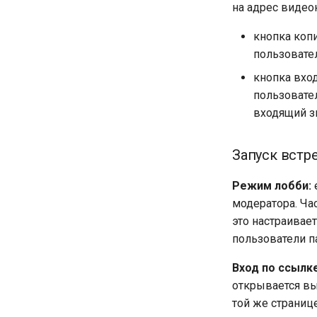
на адрес видео
кнопка коп
пользовате
кнопка вхо
пользовате
входящий з
Запуск встре
Режим лобби:
модератора. Ча
это настраивае
пользователи п
Вход по ссылк
открывается вы
той же страниц