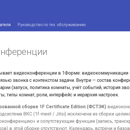
ателя
Руководство по тех. обслуживанию
онференции
ывает видеоконференции в 1Форме: видеокоммуникации 
вязью звонка с контекстом задачи. Внутри — состав конфер
рии (запуск, политика комнаты, учёт событий, история зво
ы, типы комнат, роли, интерфейс и иерархия настроек.
ованной сборке 1F Certificate Edition (ФСТЭК)
видеокон
одсистема ВКС (1f-meet / Jitsi) исключена из сборки цели
оконференцию» и сопутствующие функции (запись, транск
ов) в этой сборке отсутствуют. Календарь, встречи и базов