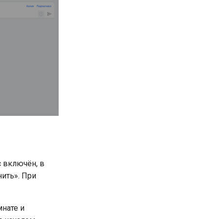
 включён, в
ить». При
нате и