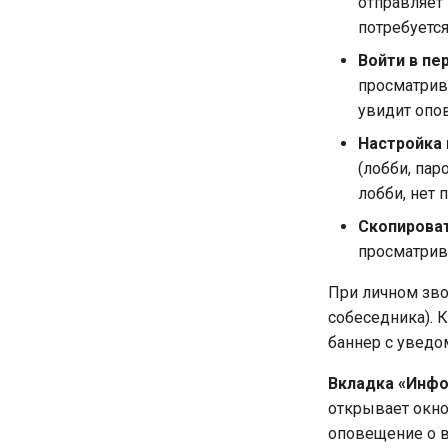
отправляет
потребуетс
Войти в п
просматрив
увидит опо
Настройка
(лобби, пар
лобби, нет 
Скопирова
просматрив
При личном зво
собеседника). 
баннер с уведо
Вкладка «Инфо
открывает окно
оповещение о в