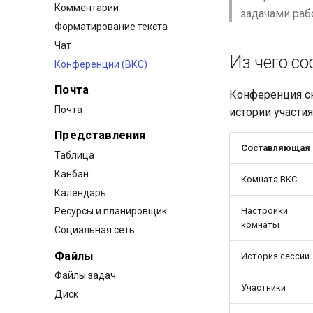
Комментарии
задачами раб
Форматирование текста
Чат
Из чего с
Конференции (ВКС)
Почта
Конференция ск
Почта
истории участия
Представления
Составляющая
Таблица
Канбан
Комната ВКС
Календарь
Настройки
Ресурсы и планировщик
комнаты
Социальная сеть
Файлы
История сессии
Файлы задач
Участники
Диск