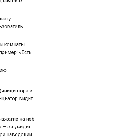
д началом
нату
ьзователь
й комнаты
пример: «Есть
цию
(инициатора и
нициатор видит
нажатие на неё
 — он увидит
При наведении