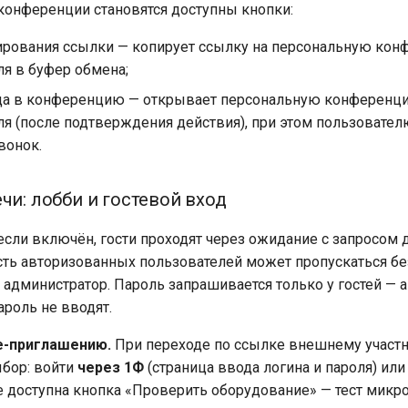
конференции становятся доступны кнопки:
ирования ссылки — копирует ссылку на персональную ко
ля в буфер обмена;
да в конференцию — открывает персональную конференц
ля (после подтверждения действия), при этом пользовател
вонок.
чи: лобби и гостевой вход
если включён, гости проходят через ожидание с запросом д
сть авторизованных пользователей может пропускаться б
т администратор. Пароль запрашивается только у гостей —
ароль не вводят.
е-приглашению.
При переходе по ссылке внешнему участ
бор: войти
через 1Ф
(страница ввода логина и пароля) ил
е доступна кнопка «Проверить оборудование» — тест мик