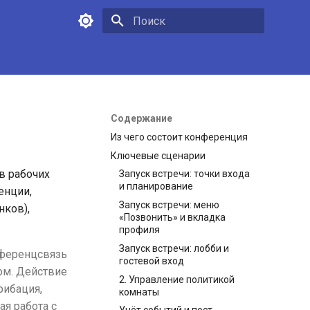
Инициализация поиска
Содержание
Из чего состоит конференция
Ключевые сценарии
в рабочих
Запуск встречи: точки входа
и планирование
енции,
Запуск встречи: меню
нков),
«Позвонить» и вкладка
профиля
Запуск встречи: лобби и
ференцсвязь
гостевой вход
ком. Действие
2. Управление политикой
рибация,
комнаты
ая работа с