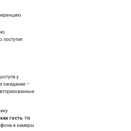
нференцию
ию
ю поступит
оступа у
ез ожидания —
 авторизованные
нику
и
как гость
. На
рофона и камеры