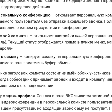
 просматриваемому пользователю входящий звонок. Пере
я подтверждение действия.
ерсональную конференцию
— открывает персональную ком
аемого пользователя без отправки входящего звонка. Пол
вещение о вашем присутствии в конференции.
 моей комнаты
— открывает настройки
вашей
персонально
оль). Текущий статус отображается прямо в пункте меню, на
пароля».
ть ссылку
— копирует ссылку на персональную конферен
аемого пользователя в буфер обмена.
нке заголовок комнаты состоит из имён обоих участников 
Когда собеседник принимает звонок и входит в комнату, и
млением о его подключении.
рмация» профиля.
Ссылка в поле ВКС является активной: 
 видеоконференции в персональной комнате пользователя
ашем присутствии, но входящий звонок ему не поступит. 