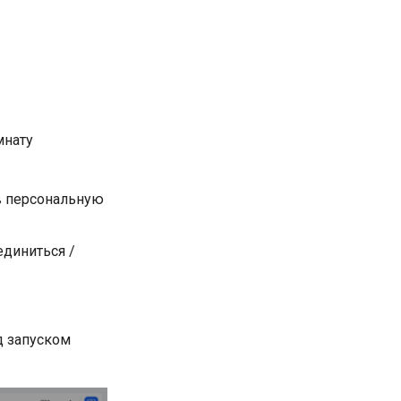
мнату
в персональную
единиться /
д запуском