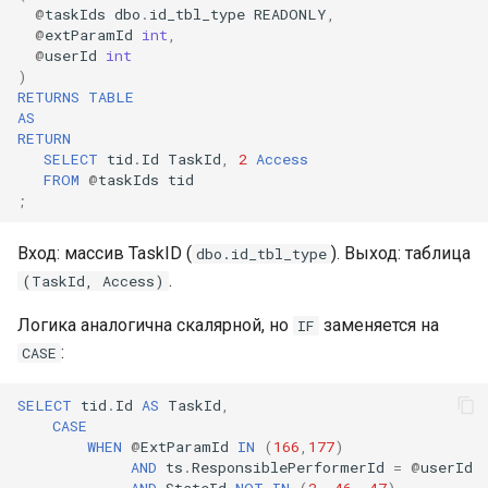
@
taskIds
dbo
.
id_tbl_type
READONLY
,
@
extParamId
int
,
@
userId
int
)
RETURNS
TABLE
AS
RETURN
SELECT
tid
.
Id
TaskId
,
2
Access
FROM
@
taskIds
tid
;
Вход: массив TaskID (
). Выход: таблица
dbo.id_tbl_type
.
(TaskId, Access)
Логика аналогична скалярной, но
заменяется на
IF
:
CASE
SELECT
tid
.
Id
AS
TaskId
,
CASE
WHEN
@
ExtParamId
IN
(
166
,
177
)
AND
ts
.
ResponsiblePerformerId
=
@
userId
AND
StateId
NOT
IN
(
2
,
46
,
47
)