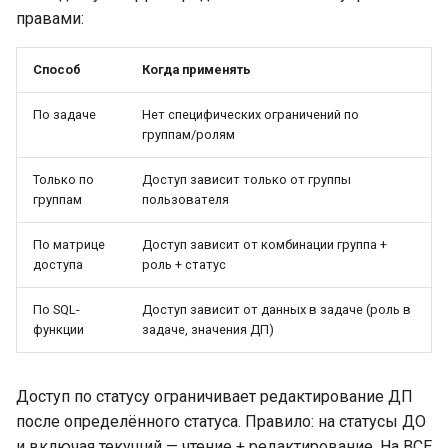
правами:
Способ
Когда применять
По задаче
Нет специфических ограничений по
группам/ролям
Только по
Доступ зависит только от группы
группам
пользователя
По матрице
Доступ зависит от комбинации группа +
доступа
роль + статус
По SQL-
Доступ зависит от данных в задаче (роль в
функции
задаче, значения ДП)
Доступ по статусу ограничивает редактирование ДП
после определённого статуса. Правило: на статусы ДО
и включая текущий — чтение + редактирование. На ВСЕ