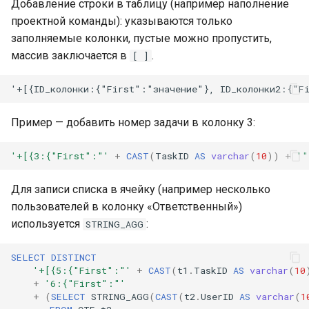
Добавление строки в таблицу (например наполнение
проектной команды): указываются только
заполняемые колонки, пустые можно пропустить,
массив заключается в
.
[ ]
Пример — добавить номер задачи в колонку 3:
'+[{3:{"First":"'
+
CAST
(
TaskID
AS
varchar
(
10
))
+
'"
Для записи списка в ячейку (например несколько
пользователей в колонку «Ответственный»)
используется
:
STRING_AGG
SELECT
DISTINCT
'+[{5:{"First":"'
+
CAST
(
t1
.
TaskID
AS
varchar
(
10
+
'6:{"First":"'
+
(
SELECT
STRING_AGG
(
CAST
(
t2
.
UserID
AS
varchar
(
1