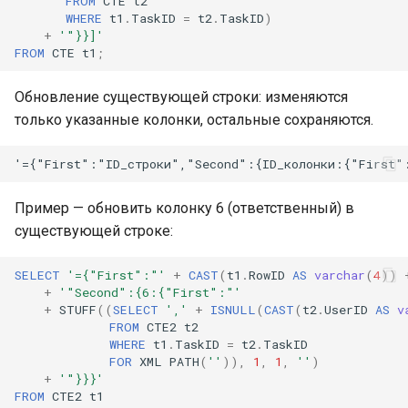
FROM
CTE
t2
WHERE
t1
.
TaskID
=
t2
.
TaskID
)
+
'"}}]'
FROM
CTE
t1
;
Обновление существующей строки: изменяются
только указанные колонки, остальные сохраняются.
Пример — обновить колонку 6 (ответственный) в
существующей строке:
SELECT
'={"First":"'
+
CAST
(
t1
.
RowID
AS
varchar
(
4
))
+
'"Second":{6:{"First":"'
+
STUFF
((
SELECT
','
+
ISNULL
(
CAST
(
t2
.
UserID
AS
v
FROM
CTE2
t2
WHERE
t1
.
TaskID
=
t2
.
TaskID
FOR
XML
PATH
(
''
)),
1
,
1
,
''
)
+
'"}}}'
FROM
CTE2
t1