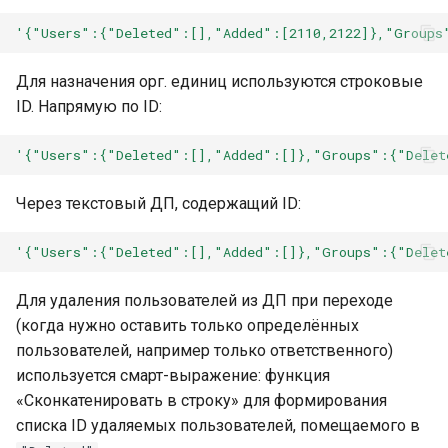
Провайдер CalDAV
'{"Users":{"Deleted":[],"Added":[2110,2122]},"Groups
Lua в смарт-скриптах
Паттерны и примеры
Для назначения орг. единиц используются строковые
Python в смарт-скриптах
ID. Напрямую по ID:
FAQ — CalDAV
NLP API в скриптах
'{"Users":{"Deleted":[],"Added":[]},"Groups":{"Delet
Exchange — диагностика
синхронизации
Через текстовый ДП, содержащий ID:
Календарь — решение
'{"Users":{"Deleted":[],"Added":[]},"Groups":{"Delet
проблем
Для удаления пользователей из ДП при переходе
Ресурсы — настройка
(когда нужно оставить только определённых
пользователей, например только ответственного)
Ресурсы и планировщик
используется смарт-выражение: функция
«Сконкатенировать в строку» для формирования
Социальная сеть
списка ID удаляемых пользователей, помещаемого в