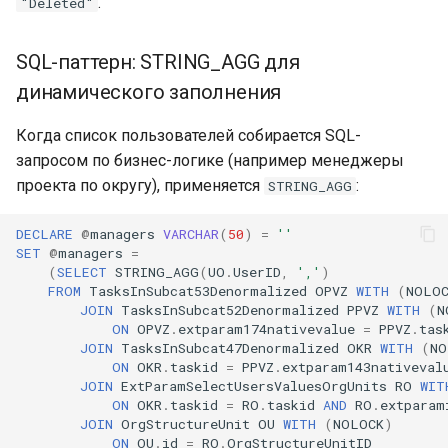
.
"Deleted"
SQL-паттерн: STRING_AGG для
динамического заполнения
Когда список пользователей собирается SQL-
запросом по бизнес-логике (например менеджеры
проекта по округу), применяется
:
STRING_AGG
DECLARE
@
managers
VARCHAR
(
50
)
=
''
SET
@
managers
=
(
SELECT
STRING_AGG
(
UO
.
UserID
,
','
)
FROM
TasksInSubcat53Denormalized
OPVZ
WITH
(
NOLO
JOIN
TasksInSubcat52Denormalized
PPVZ
WITH
(
N
ON
OPVZ
.
extparam174nativevalue
=
PPVZ
.
tas
JOIN
TasksInSubcat47Denormalized
OKR
WITH
(
NO
ON
OKR
.
taskid
=
PPVZ
.
extparam143nativeval
JOIN
ExtParamSelectUsersValuesOrgUnits
RO
WIT
ON
OKR
.
taskid
=
RO
.
taskid
AND
RO
.
extparam
JOIN
OrgStructureUnit
OU
WITH
(
NOLOCK
)
ON
OU
.
id
=
RO
.
OrgStructureUnitID