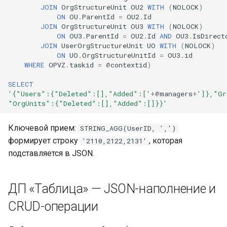
JOIN
OrgStructureUnit
OU2
WITH
(
NOLOCK
)
ON
OU
.
ParentId
=
OU2
.
Id
JOIN
OrgStructureUnit
OU3
WITH
(
NOLOCK
)
ON
OU3
.
ParentId
=
OU2
.
Id
AND
OU3
.
IsDirect
JOIN
UserOrgStructureUnit
UO
WITH
(
NOLOCK
)
ON
UO
.
OrgStructureUnitId
=
OU3
.
id
WHERE
OPVZ
.
taskid
=
@
contextid
)
SELECT
'{"Users":{"Deleted":[],"Added":['
+@
managers
+
']},"Gr
"OrgUnits":{"Deleted":[],"Added":[]}}'
Ключевой прием:
STRING_AGG(UserID, ',')
формирует строку
, которая
'2110,2122,2131'
подставляется в JSON.
ДП «Таблица» — JSON-наполнение и
CRUD-операции