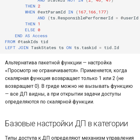
THEN
2
WHEN
@
extParamId
IN
(
167
,
166
,
177
)
AND
(
ts
.
ResponsiblePerformerId
=
@
userId
THEN
1
ELSE
0
END
AS
Access
FROM
@
taskIds
tid
LEFT
JOIN
TaskStates
ts
ON
ts
.
taskid
=
tid
.
Id
Альтернатива пакетной функции — настройка
«Просмотр не ограничивается». Применяется, когда
скалярная функция возвращает только 1 или 2 (не
возвращает 0). В гриде можно не вызывать функцию
— все ДП видны, а при открытии задачи доступы
определяются по скалярной функции.
Базовые настройки ДП в категории
Типы доступа к ДП определяют механизм управления