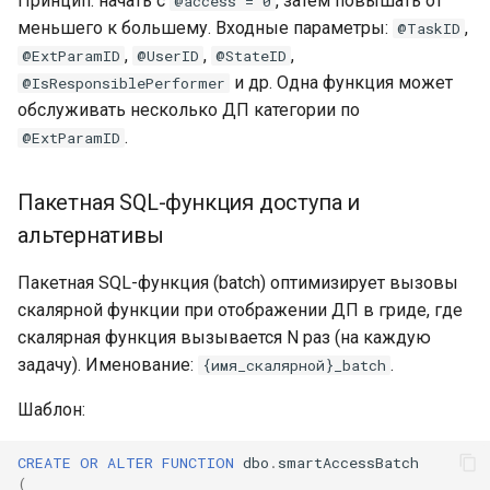
Принцип: начать с
, затем повышать от
@access = 0
меньшего к большему. Входные параметры:
,
@TaskID
,
,
,
@ExtParamID
@UserID
@StateID
и др. Одна функция может
@IsResponsiblePerformer
обслуживать несколько ДП категории по
.
@ExtParamID
Пакетная SQL-функция доступа и
альтернативы
Пакетная SQL-функция (batch) оптимизирует вызовы
скалярной функции при отображении ДП в гриде, где
скалярная функция вызывается N раз (на каждую
задачу). Именование:
.
{имя_скалярной}_batch
Шаблон:
CREATE
OR
ALTER
FUNCTION
dbo
.
smartAccessBatch
(