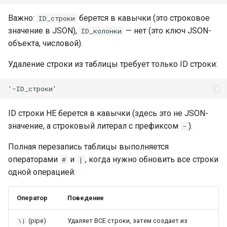
Важно:
берется в кавычки (это строковое
ID_строки
значение в JSON),
— нет (это ключ JSON-
ID_колонки
объекта, числовой).
Удаление строки из таблицы требует только ID строки:
ID строки НЕ берется в кавычки (здесь это не JSON-
значение, а строковый литерал с префиксом
).
-
Полная перезапись таблицы выполняется
операторами
и
, когда нужно обновить все строки
#
|
одной операцией:
Оператор
Поведение
(pipe)
Удаляет ВСЕ строки, затем создает из
\|