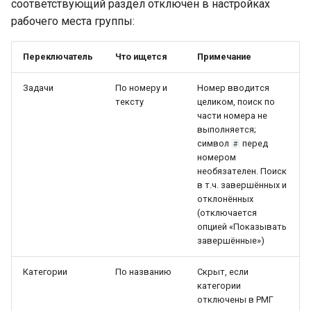
соответствующий раздел отключён в настройках
рабочего места группы:
Переключатель
Что ищется
Примечание
Задачи
По номеру и
Номер вводится
тексту
целиком, поиск по
части номера не
выполняется;
символ
перед
#
номером
необязателен. Поиск
в т.ч. завершённых и
отклонённых
(отключается
опцией «Показывать
завершённые»)
Категории
По названию
Скрыт, если
категории
отключены в РМГ