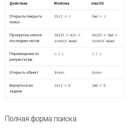
Действие
Windows
macOS
Открыть/закрыть
Ctrl + /
Cmd + /
поиск
Прокрутка списка
Shift + Alt +
Shift + Cmd +
последних чатов
колесо мыши
колесо мыши
Перемещение по
/
/
↑
↓
↑
↓
результатам
Открыть объект
Enter
Enter
Вернуться из
Ctrl + E
Cmd + E
задачи
Полная форма поиска