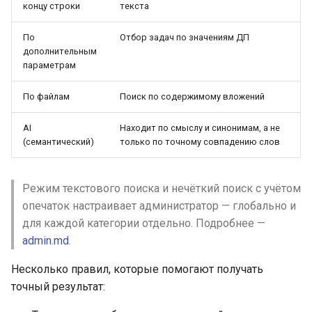
концу строки
текста
Публикации
Lua в смарт-скриптах
FAQ — CalDAV
По
Отбор задач по значениям ДП
Системные настройки
дополнительным
Python в смарт-скриптах
параметрам
Exchange — диагностика
синхронизации
Форм-контролы
По файлам
Поиск по содержимому вложений
NLP API в скриптах
Календарь — решение
Телефония
AI
Находит по смыслу и синонимам, а не
проблем
(семантический)
только по точному совпадению слов
Ресурсы — настройка
Режим текстового поиска и нечёткий поиск с учётом
Ресурсы и планировщик
опечаток настраивает администратор — глобально и
для каждой категории отдельно. Подробнее —
Социальная сеть
admin.md
.
Несколько правил, которые помогают получать
точный результат: