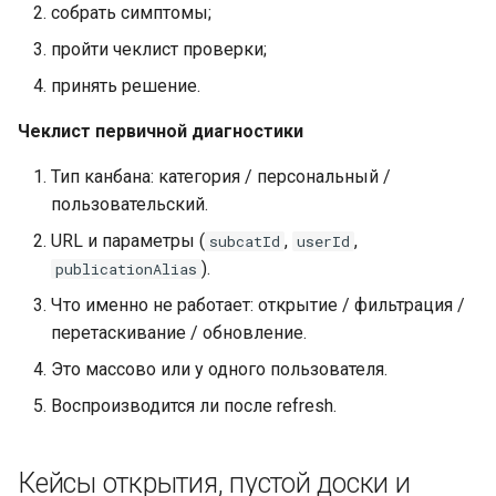
собрать симптомы;
пройти чеклист проверки;
Lua в смарт-скриптах
принять решение.
Python в смарт-скриптах
Чеклист первичной диагностики
NLP API в скриптах
Тип канбана: категория / персональный /
пользовательский.
URL и параметры (
,
,
subcatId
userId
).
publicationAlias
Что именно не работает: открытие / фильтрация /
перетаскивание / обновление.
Это массово или у одного пользователя.
Воспроизводится ли после refresh.
Кейсы открытия, пустой доски и