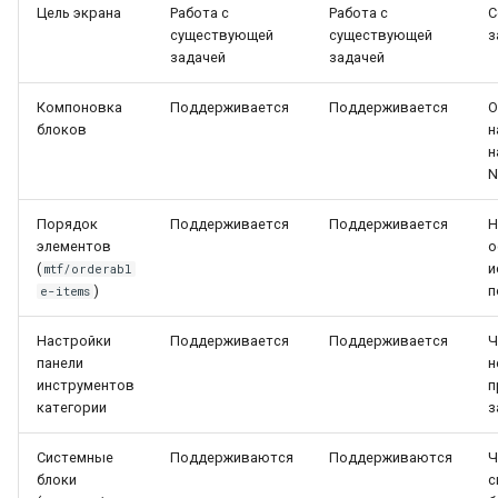
Цель экрана
Работа с
Работа с
С
Провайдер CalDAV
существующей
существующей
з
Lua в смарт-скриптах
задачей
задачей
Паттерны и примеры
Python в смарт-скриптах
Компоновка
Поддерживается
Поддерживается
О
блоков
н
FAQ — CalDAV
н
NLP API в скриптах
N
Exchange — диагностика
синхронизации
Порядок
Поддерживается
Поддерживается
Н
элементов
о
Календарь — решение
(
и
mtf/orderabl
)
п
e-items
проблем
Настройки
Поддерживается
Поддерживается
Ч
Ресурсы — настройка
панели
н
инструментов
п
Ресурсы и планировщик
категории
з
Социальная сеть
Системные
Поддерживаются
Поддерживаются
Ч
блоки
с