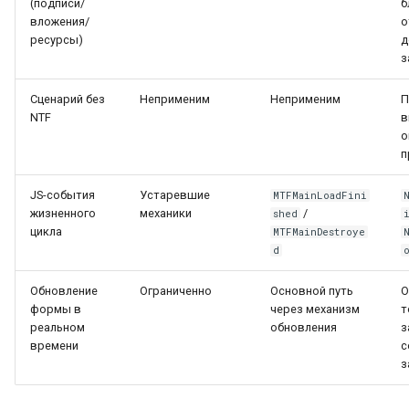
(подписи/
б
вложения/
о
ресурсы)
д
з
Сценарий без
Неприменим
Неприменим
П
NTF
в
о
п
JS-события
Устаревшие
MTFMainLoadFini
жизненного
механики
/
shed
цикла
MTFMainDestroye
d
Обновление
Ограниченно
Основной путь
О
формы в
через механизм
т
реальном
обновления
з
времени
с
з