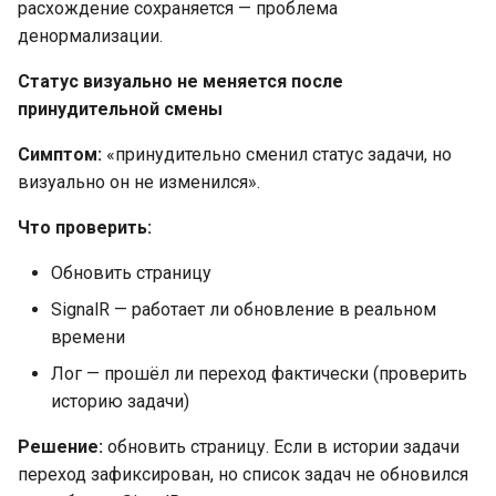
расхождение сохраняется — проблема
Провайдер CalDAV
денормализации.
Lua в смарт-скриптах
Паттерны и примеры
Статус визуально не меняется после
Python в смарт-скриптах
принудительной смены
FAQ — CalDAV
Симптом:
«принудительно сменил статус задачи, но
NLP API в скриптах
визуально он не изменился».
Exchange — диагностика
синхронизации
Что проверить:
Календарь — решение
Обновить страницу
проблем
SignalR — работает ли обновление в реальном
времени
Ресурсы — настройка
Лог — прошёл ли переход фактически (проверить
историю задачи)
Ресурсы и планировщик
Решение:
обновить страницу. Если в истории задачи
Социальная сеть
переход зафиксирован, но список задач не обновился