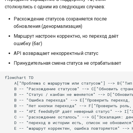
столкнулись с одним из следующих случаев:
Расхождение статусов сохраняется после
обновления (денормализация)
Маршрут настроен корректно, но переход даёт
ошибку (баг)
API возвращает некорректный статус
Принудительная смена статуса не отрабатывает
flowchart TD

    A["Проблема с маршрутом или статусом"] --> B{"Тип 
    B -- "Расхождение статусов" --> C["Обновить стран
    B -- "Статус / канбан не меняется" --> D["Обновить
    B -- "Ошибка перехода" --> E["Проверить переход, у
    B -- "Нет кнопки перехода" --> F["Проверить роль, 
    B -- "API feedsBySP даёт неверный статус" --> I["
    C -- "расхождение осталось" --> G["Эскалация: ден
    D -- "переход в истории есть, список не обновился"
    E -- "маршрут корректен, ошибка повторяется" --> 